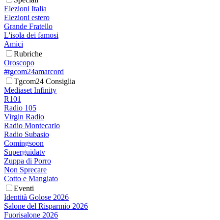
Elezioni Italia
Elezioni estero
Grande Fratello
L'isola dei famosi
Amici
Rubriche
Oroscopo
#tgcom24amarcord
Tgcom24 Consiglia
Mediaset Infinity
R101
Radio 105
Virgin Radio
Radio Montecarlo
Radio Subasio
Comingsoon
Superguidatv
Zuppa di Porro
Non Sprecare
Cotto e Mangiato
Eventi
Identità Golose 2026
Salone del Risparmio 2026
Fuorisalone 2026