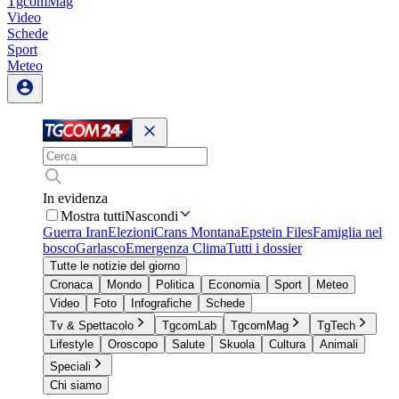
TgcomMag
Video
Schede
Sport
Meteo
In evidenza
Mostra tutti
Nascondi
Guerra Iran
Elezioni
Crans Montana
Epstein Files
Famiglia nel
bosco
Garlasco
Emergenza Clima
Tutti i dossier
Tutte le notizie del giorno
Cronaca
Mondo
Politica
Economia
Sport
Meteo
Video
Foto
Infografiche
Schede
Tv & Spettacolo
TgcomLab
TgcomMag
TgTech
Lifestyle
Oroscopo
Salute
Skuola
Cultura
Animali
Speciali
Chi siamo