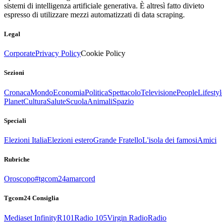
sistemi di intelligenza artificiale generativa. È altresì fatto divieto
espresso di utilizzare mezzi automatizzati di data scraping.
Legal
Corporate
Privacy Policy
Cookie Policy
Sezioni
Cronaca
Mondo
Economia
Politica
Spettacolo
Televisione
People
Lifestyl
Planet
Cultura
Salute
Scuola
Animali
Spazio
Speciali
Elezioni Italia
Elezioni estero
Grande Fratello
L'isola dei famosi
Amici
Rubriche
Oroscopo
#tgcom24amarcord
Tgcom24 Consiglia
Mediaset Infinity
R101
Radio 105
Virgin Radio
Radio