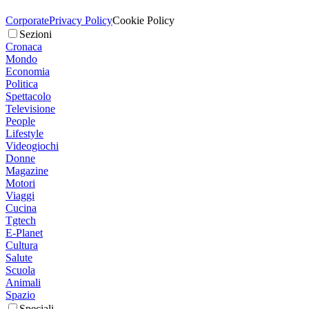
Corporate
Privacy Policy
Cookie Policy
Sezioni
Cronaca
Mondo
Economia
Politica
Spettacolo
Televisione
People
Lifestyle
Videogiochi
Donne
Magazine
Motori
Viaggi
Cucina
Tgtech
E-Planet
Cultura
Salute
Scuola
Animali
Spazio
Speciali