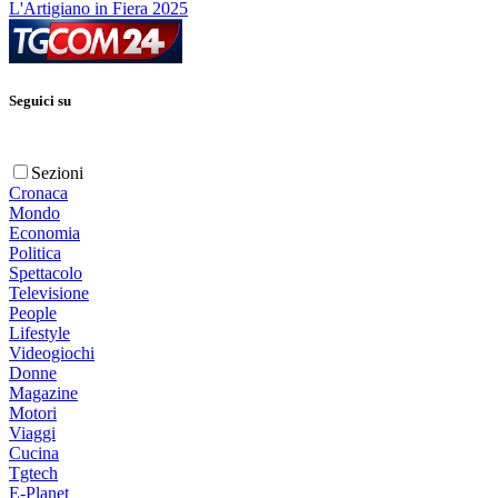
L'Artigiano in Fiera 2025
Seguici su
Sezioni
Cronaca
Mondo
Economia
Politica
Spettacolo
Televisione
People
Lifestyle
Videogiochi
Donne
Magazine
Motori
Viaggi
Cucina
Tgtech
E-Planet