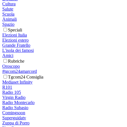
Cultura
Salute
Scuola
Animali
Spazio
Speciali
Elezioni Italia
Elezioni estero
Grande Fratello
L'isola dei famosi
Amici
Rubriche
Oroscopo
#tgcom24amarcord
Tgcom24 Consiglia
Mediaset Infinity
R101
Radio 105
Virgin Radio
Radio Montecarlo
Radio Subasio
Comingsoon
Superguidatv
Zuppa di Porro