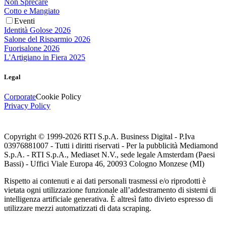
Non Sprecare
Cotto e Mangiato
Eventi
Identità Golose 2026
Salone del Risparmio 2026
Fuorisalone 2026
L'Artigiano in Fiera 2025
Legal
Corporate
Cookie Policy
Privacy Policy
Copyright © 1999-
2026
RTI S.p.A. Business Digital - P.Iva
03976881007 - Tutti i diritti riservati - Per la pubblicità Mediamond
S.p.A. - RTI S.p.A., Mediaset N.V., sede legale Amsterdam (Paesi
Bassi) - Uffici Viale Europa 46, 20093 Cologno Monzese (MI)
Rispetto ai contenuti e ai dati personali trasmessi e/o riprodotti è
vietata ogni utilizzazione funzionale all’addestramento di sistemi di
intelligenza artificiale generativa. È altresì fatto divieto espresso di
utilizzare mezzi automatizzati di data scraping.