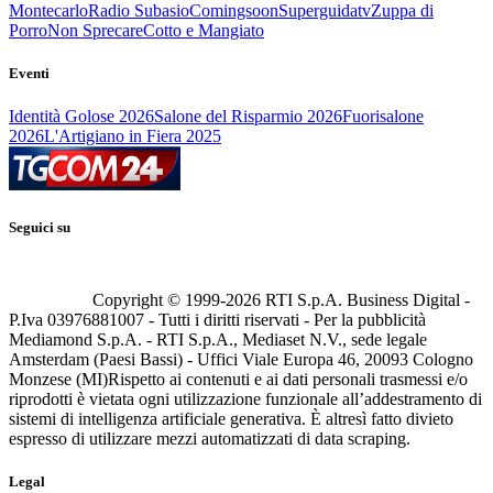
Montecarlo
Radio Subasio
Comingsoon
Superguidatv
Zuppa di
Porro
Non Sprecare
Cotto e Mangiato
Eventi
Identità Golose 2026
Salone del Risparmio 2026
Fuorisalone
2026
L'Artigiano in Fiera 2025
Seguici su
Copyright © 1999-
2026
RTI S.p.A. Business Digital -
P.Iva 03976881007 - Tutti i diritti riservati - Per la pubblicità
Mediamond S.p.A. - RTI S.p.A., Mediaset N.V., sede legale
Amsterdam (Paesi Bassi) - Uffici Viale Europa 46, 20093 Cologno
Monzese (MI)
Rispetto ai contenuti e ai dati personali trasmessi e/o
riprodotti è vietata ogni utilizzazione funzionale all’addestramento di
sistemi di intelligenza artificiale generativa. È altresì fatto divieto
espresso di utilizzare mezzi automatizzati di data scraping.
Legal