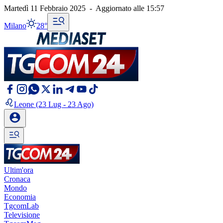
Martedì 11 Febbraio 2025
-
Aggiornato alle
15:57
Milano
28°
Leone
(23 Lug - 23 Ago)
Ultim'ora
Cronaca
Mondo
Economia
TgcomLab
Televisione