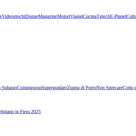
e
Videogiochi
Donne
Magazine
Motori
Viaggi
Cucina
Tgtech
E-Planet
Cult
 Subasio
Comingsoon
Superguidatv
Zuppa di Porro
Non Sprecare
Cotto 
tigiano in Fiera 2025