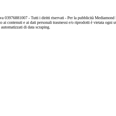
va 03976881007 - Tutti i diritti riservati - Per la pubblicità Mediamon
o ai contenuti e ai dati personali trasmessi e/o riprodotti è vietata ogni 
zi automatizzati di data scraping.