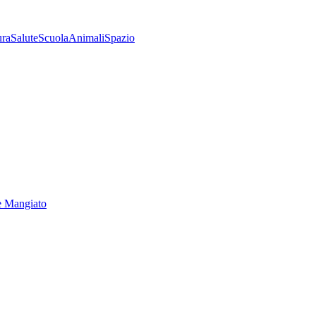
ura
Salute
Scuola
Animali
Spazio
e Mangiato