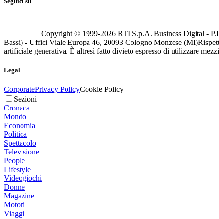
Seguici su
Copyright © 1999-
2026
RTI S.p.A. Business Digital - P.I
Bassi) - Uffici Viale Europa 46, 20093 Cologno Monzese (MI)
Rispett
artificiale generativa. È altresì fatto divieto espresso di utilizzare mez
Legal
Corporate
Privacy Policy
Cookie Policy
Sezioni
Cronaca
Mondo
Economia
Politica
Spettacolo
Televisione
People
Lifestyle
Videogiochi
Donne
Magazine
Motori
Viaggi