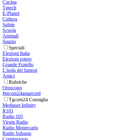
Cucina
Tgtech
E-Planet
Cultura
Salute
Scuola
Animali
Spazio
Speciali
Elezioni Italia
Elezioni estero
Grande Fratello
L'isola dei famosi
Amici
Rubriche
Oroscopo
#tgcom24amarcord
Tgcom24 Consiglia
Mediaset Infinity
R101
Radio 105
Virgin Radio
Radio Montecarlo
Radio Subasio
Comingsoon