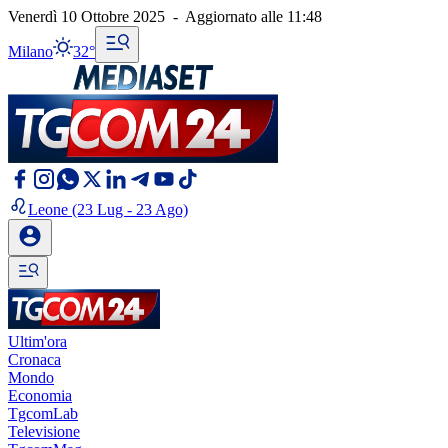
Venerdì 10 Ottobre 2025
-
Aggiornato alle
11:48
Milano
32°
Leone
(23 Lug - 23 Ago)
Ultim'ora
Cronaca
Mondo
Economia
TgcomLab
Televisione