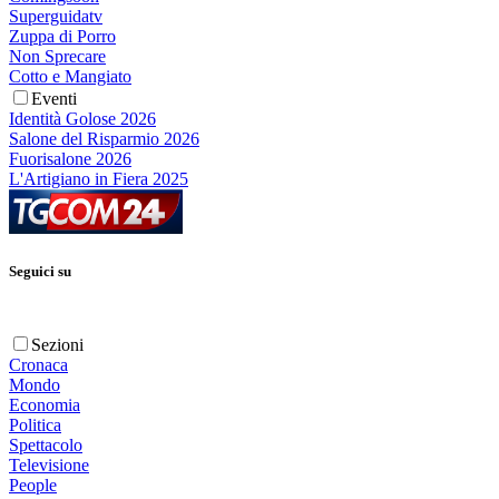
Superguidatv
Zuppa di Porro
Non Sprecare
Cotto e Mangiato
Eventi
Identità Golose 2026
Salone del Risparmio 2026
Fuorisalone 2026
L'Artigiano in Fiera 2025
Seguici su
Sezioni
Cronaca
Mondo
Economia
Politica
Spettacolo
Televisione
People