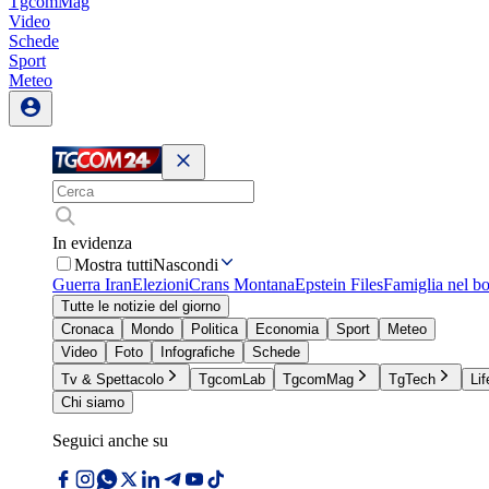
TgcomMag
Video
Schede
Sport
Meteo
In evidenza
Mostra tutti
Nascondi
Guerra Iran
Elezioni
Crans Montana
Epstein Files
Famiglia nel b
Tutte le notizie del giorno
Cronaca
Mondo
Politica
Economia
Sport
Meteo
Video
Foto
Infografiche
Schede
Tv & Spettacolo
TgcomLab
TgcomMag
TgTech
Lif
Chi siamo
Seguici anche su