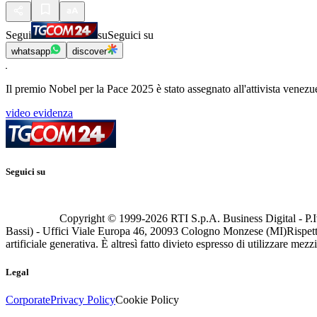
Segui
su
Seguici su
whatsapp
discover
Il premio Nobel per la Pace 2025 è stato assegnato all'attivista vene
video evidenza
Seguici su
Copyright © 1999-
2026
RTI S.p.A. Business Digital - P.I
Bassi) - Uffici Viale Europa 46, 20093 Cologno Monzese (MI)
Rispett
artificiale generativa. È altresì fatto divieto espresso di utilizzare mez
Legal
Corporate
Privacy Policy
Cookie Policy