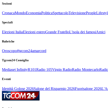
Sezioni
Cronaca
Mondo
Economia
Politica
Spettacolo
Televisione
People
Lifestyl
Speciali
Elezioni Italia
Elezioni estero
Grande Fratello
L'isola dei famosi
Amici
Rubriche
Oroscopo
#tgcom24amarcord
Tgcom24 Consiglia
Mediaset Infinity
R101
Radio 105
Virgin Radio
Radio Montecarlo
Radio
Eventi
Identità Golose 2026
Salone del Risparmio 2026
Fuorisalone 2026
L'Ar