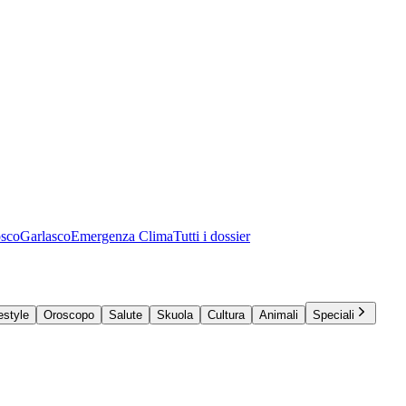
osco
Garlasco
Emergenza Clima
Tutti i dossier
estyle
Oroscopo
Salute
Skuola
Cultura
Animali
Speciali