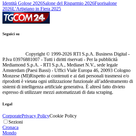
Identità Golose 2026
Salone del Risparmio 2026
Fuorisalone
2026
L'Artigiano in Fiera 2025
Seguici su
Copyright © 1999-
2026
RTI S.p.A. Business Digital -
P.Iva 03976881007 - Tutti i diritti riservati - Per la pubblicità
Mediamond S.p.A. - RTI S.p.A., Mediaset N.V., sede legale
Amsterdam (Paesi Bassi) - Uffici Viale Europa 46, 20093 Cologno
Monzese (MI)
Rispetto ai contenuti e ai dati personali trasmessi e/o
riprodotti è vietata ogni utilizzazione funzionale all’addestramento di
sistemi di intelligenza artificiale generativa. È altresì fatto divieto
espresso di utilizzare mezzi automatizzati di data scraping.
Legal
Corporate
Privacy Policy
Cookie Policy
Sezioni
Cronaca
Mondo