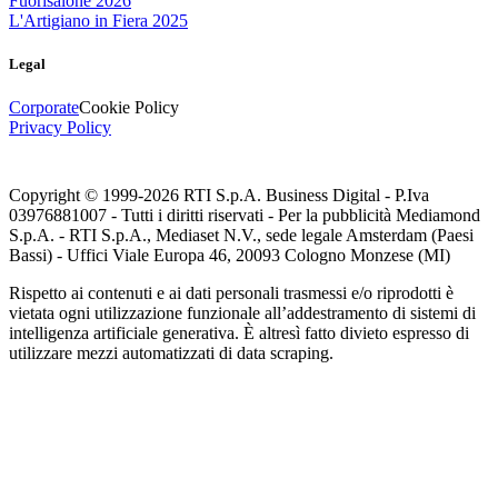
Fuorisalone 2026
L'Artigiano in Fiera 2025
Legal
Corporate
Cookie Policy
Privacy Policy
Copyright © 1999-
2026
RTI S.p.A. Business Digital - P.Iva
03976881007 - Tutti i diritti riservati - Per la pubblicità Mediamond
S.p.A. - RTI S.p.A., Mediaset N.V., sede legale Amsterdam (Paesi
Bassi) - Uffici Viale Europa 46, 20093 Cologno Monzese (MI)
Rispetto ai contenuti e ai dati personali trasmessi e/o riprodotti è
vietata ogni utilizzazione funzionale all’addestramento di sistemi di
intelligenza artificiale generativa. È altresì fatto divieto espresso di
utilizzare mezzi automatizzati di data scraping.