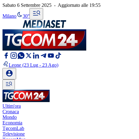
Sabato 6 Settembre 2025
-
Aggiornato alle
19:55
Milano
30°
Leone
(23 Lug - 23 Ago)
Ultim'ora
Cronaca
Mondo
Economia
TgcomLab
Televisione