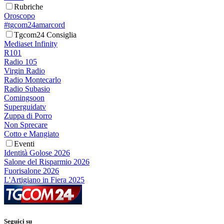
Rubriche
Oroscopo
#tgcom24amarcord
Tgcom24 Consiglia
Mediaset Infinity
R101
Radio 105
Virgin Radio
Radio Montecarlo
Radio Subasio
Comingsoon
Superguidatv
Zuppa di Porro
Non Sprecare
Cotto e Mangiato
Eventi
Identità Golose 2026
Salone del Risparmio 2026
Fuorisalone 2026
L'Artigiano in Fiera 2025
Seguici su