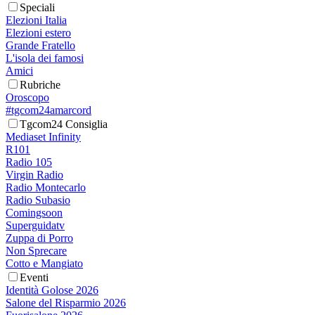
Speciali
Elezioni Italia
Elezioni estero
Grande Fratello
L'isola dei famosi
Amici
Rubriche
Oroscopo
#tgcom24amarcord
Tgcom24 Consiglia
Mediaset Infinity
R101
Radio 105
Virgin Radio
Radio Montecarlo
Radio Subasio
Comingsoon
Superguidatv
Zuppa di Porro
Non Sprecare
Cotto e Mangiato
Eventi
Identità Golose 2026
Salone del Risparmio 2026