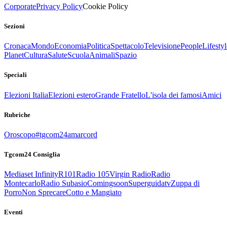
Corporate
Privacy Policy
Cookie Policy
Sezioni
Cronaca
Mondo
Economia
Politica
Spettacolo
Televisione
People
Lifestyl
Planet
Cultura
Salute
Scuola
Animali
Spazio
Speciali
Elezioni Italia
Elezioni estero
Grande Fratello
L'isola dei famosi
Amici
Rubriche
Oroscopo
#tgcom24amarcord
Tgcom24 Consiglia
Mediaset Infinity
R101
Radio 105
Virgin Radio
Radio
Montecarlo
Radio Subasio
Comingsoon
Superguidatv
Zuppa di
Porro
Non Sprecare
Cotto e Mangiato
Eventi