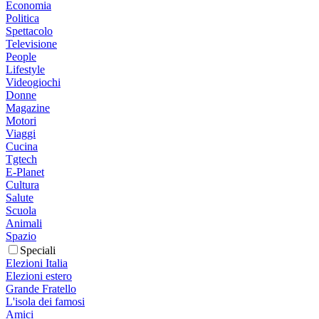
Economia
Politica
Spettacolo
Televisione
People
Lifestyle
Videogiochi
Donne
Magazine
Motori
Viaggi
Cucina
Tgtech
E-Planet
Cultura
Salute
Scuola
Animali
Spazio
Speciali
Elezioni Italia
Elezioni estero
Grande Fratello
L'isola dei famosi
Amici