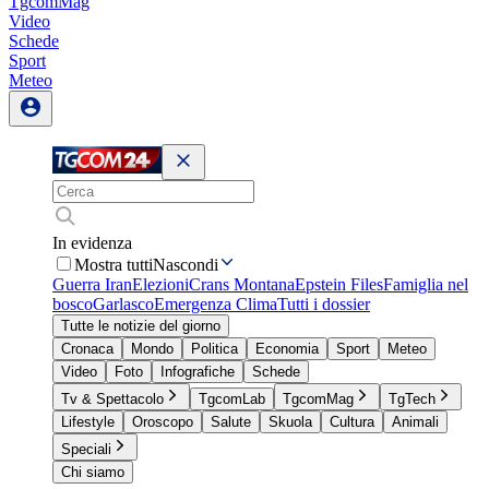
TgcomMag
Video
Schede
Sport
Meteo
In evidenza
Mostra tutti
Nascondi
Guerra Iran
Elezioni
Crans Montana
Epstein Files
Famiglia nel
bosco
Garlasco
Emergenza Clima
Tutti i dossier
Tutte le notizie del giorno
Cronaca
Mondo
Politica
Economia
Sport
Meteo
Video
Foto
Infografiche
Schede
Tv & Spettacolo
TgcomLab
TgcomMag
TgTech
Lifestyle
Oroscopo
Salute
Skuola
Cultura
Animali
Speciali
Chi siamo