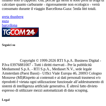
rimasto solo il cappello. Già, perché gli stessi si sono presi la briga di
calcolare quanto carburante - rigorosamente non ecologico - verrà
consumato durante il viaggio Barcellona-Gaza: 5mila litri totali.
greta thunberg
gaza
barcellona
Seguici su
Copyright © 1999-
2026
RTI S.p.A. Business Digital -
P.Iva 03976881007 - Tutti i diritti riservati - Per la pubblicità
Mediamond S.p.A. - RTI S.p.A., Mediaset N.V., sede legale
Amsterdam (Paesi Bassi) - Uffici Viale Europa 46, 20093 Cologno
Monzese (MI)
Rispetto ai contenuti e ai dati personali trasmessi e/o
riprodotti è vietata ogni utilizzazione funzionale all’addestramento di
sistemi di intelligenza artificiale generativa. È altresì fatto divieto
espresso di utilizzare mezzi automatizzati di data scraping.
Legal