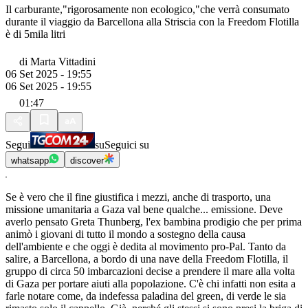
Il carburante,"rigorosamente non ecologico,"che verrà consumato
durante il viaggio da Barcellona alla Striscia con la Freedom Flotilla
è di 5mila litri
di
Marta Vittadini
06 Set 2025 - 19:55
06 Set 2025 - 19:55
01:47
Segui
su
Seguici su
whatsapp
discover
Se è vero che il fine giustifica i mezzi, anche di trasporto, una
missione umanitaria a Gaza val bene qualche... emissione. Deve
averlo pensato Greta Thunberg, l'ex bambina prodigio che per prima
animò i giovani di tutto il mondo a sostegno della causa
dell'ambiente e che oggi è dedita al movimento pro-Pal. Tanto da
salire, a Barcellona, a bordo di una nave della Freedom Flotilla, il
gruppo di circa 50 imbarcazioni decise a prendere il mare alla volta
di Gaza per portare aiuti alla popolazione. C'è chi infatti non esita a
farle notare come, da indefessa paladina del green, di verde le sia