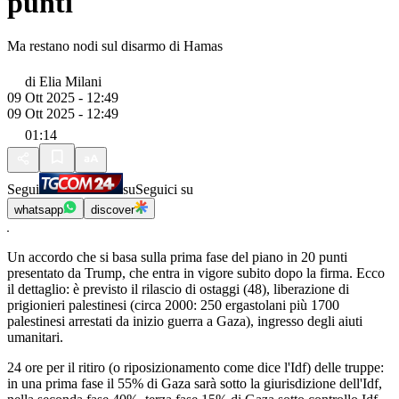
punti
Ma restano nodi sul disarmo di Hamas
di
Elia Milani
09 Ott 2025 - 12:49
09 Ott 2025 - 12:49
01:14
Segui
su
Seguici su
whatsapp
discover
Un accordo che si basa sulla prima fase del piano in 20 punti
presentato da Trump, che entra in vigore subito dopo la firma. Ecco
il dettaglio: è previsto il rilascio di ostaggi (48), liberazione di
prigionieri palestinesi (circa 2000: 250 ergastolani più 1700
palestinesi arrestati da inizio guerra a Gaza), ingresso degli aiuti
umanitari.
24 ore per il ritiro (o riposizionamento come dice l'Idf) delle truppe:
in una prima fase il 55% di Gaza sarà sotto la giurisdizione dell'Idf,