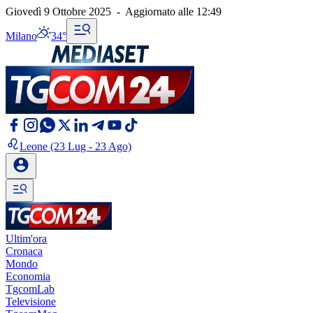
Giovedì 9 Ottobre 2025
-
Aggiornato alle
12:49
Milano
34°
Leone
(23 Lug - 23 Ago)
Ultim'ora
Cronaca
Mondo
Economia
TgcomLab
Televisione