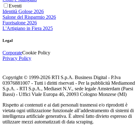
Eventi
Identità Golose 2026
Salone del Risparmio 2026
Fuorisalone 2026
L'Artigiano in Fiera 2025
Legal
Corporate
Cookie Policy
Privacy Policy
Copyright © 1999-
2026
RTI S.p.A. Business Digital - P.Iva
03976881007 - Tutti i diritti riservati - Per la pubblicità Mediamond
S.p.A. - RTI S.p.A., Mediaset N.V., sede legale Amsterdam (Paesi
Bassi) - Uffici Viale Europa 46, 20093 Cologno Monzese (MI)
Rispetto ai contenuti e ai dati personali trasmessi e/o riprodotti è
vietata ogni utilizzazione funzionale all’addestramento di sistemi di
intelligenza artificiale generativa. È altresì fatto divieto espresso di
utilizzare mezzi automatizzati di data scraping.