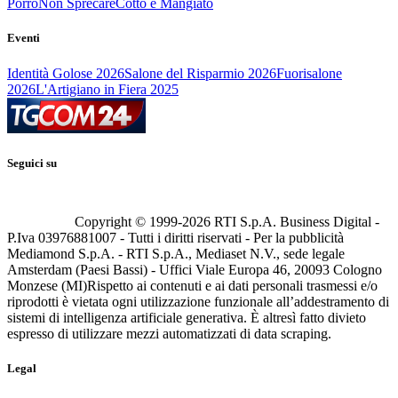
Porro
Non Sprecare
Cotto e Mangiato
Eventi
Identità Golose 2026
Salone del Risparmio 2026
Fuorisalone
2026
L'Artigiano in Fiera 2025
Seguici su
Copyright © 1999-
2026
RTI S.p.A. Business Digital -
P.Iva 03976881007 - Tutti i diritti riservati - Per la pubblicità
Mediamond S.p.A. - RTI S.p.A., Mediaset N.V., sede legale
Amsterdam (Paesi Bassi) - Uffici Viale Europa 46, 20093 Cologno
Monzese (MI)
Rispetto ai contenuti e ai dati personali trasmessi e/o
riprodotti è vietata ogni utilizzazione funzionale all’addestramento di
sistemi di intelligenza artificiale generativa. È altresì fatto divieto
espresso di utilizzare mezzi automatizzati di data scraping.
Legal