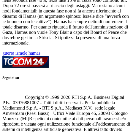
nella seconda fase 40%, terza fase 15% di Gaza sotto controllo Idf.
Dopo 72 ore si passerà al rilascio degli ostaggi. Ma restano alcuni
nodi fondamentali: in questa fase non si fa ancora riferimento al
disarmo di Hamas (un argomento spinoso: Israele dice "avverrà con
le buone o con le cattive"). Hamas ha sempre detto di non volere il
totale disarmo. Per quanto riguarda il futuro dell'amministrazione di
Gaza, Hamas non vuole Tony Blair a capo del Board of Peace che
dovrebbe gestire la Striscia. Si ipotizza la presenza di una forza
internazionale.
guerra israele hamas
Seguici su
Copyright © 1999-
2026
RTI S.p.A. Business Digital -
P.Iva 03976881007 - Tutti i diritti riservati - Per la pubblicità
Mediamond S.p.A. - RTI S.p.A., Mediaset N.V., sede legale
Amsterdam (Paesi Bassi) - Uffici Viale Europa 46, 20093 Cologno
Monzese (MI)
Rispetto ai contenuti e ai dati personali trasmessi e/o
riprodotti è vietata ogni utilizzazione funzionale all’addestramento di
sistemi di intelligenza artificiale generativa. È altresì fatto divieto