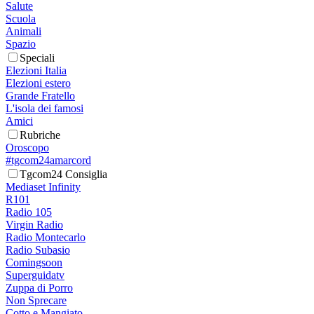
Salute
Scuola
Animali
Spazio
Speciali
Elezioni Italia
Elezioni estero
Grande Fratello
L'isola dei famosi
Amici
Rubriche
Oroscopo
#tgcom24amarcord
Tgcom24 Consiglia
Mediaset Infinity
R101
Radio 105
Virgin Radio
Radio Montecarlo
Radio Subasio
Comingsoon
Superguidatv
Zuppa di Porro
Non Sprecare
Cotto e Mangiato