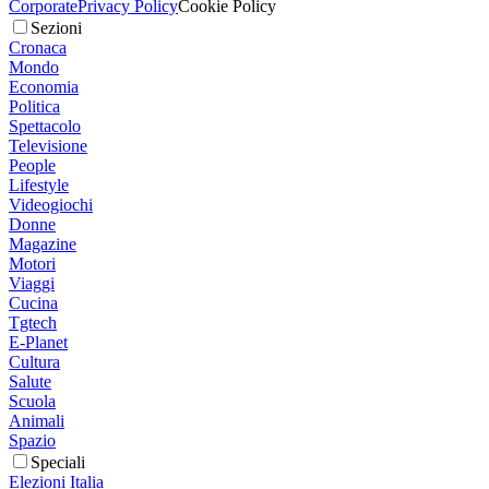
Corporate
Privacy Policy
Cookie Policy
Sezioni
Cronaca
Mondo
Economia
Politica
Spettacolo
Televisione
People
Lifestyle
Videogiochi
Donne
Magazine
Motori
Viaggi
Cucina
Tgtech
E-Planet
Cultura
Salute
Scuola
Animali
Spazio
Speciali
Elezioni Italia