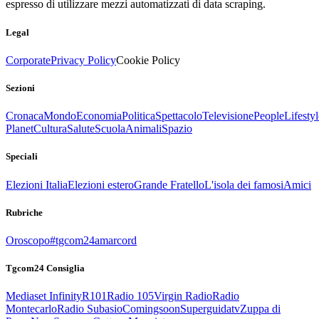
espresso di utilizzare mezzi automatizzati di data scraping.
Legal
Corporate
Privacy Policy
Cookie Policy
Sezioni
Cronaca
Mondo
Economia
Politica
Spettacolo
Televisione
People
Lifestyl
Planet
Cultura
Salute
Scuola
Animali
Spazio
Speciali
Elezioni Italia
Elezioni estero
Grande Fratello
L'isola dei famosi
Amici
Rubriche
Oroscopo
#tgcom24amarcord
Tgcom24 Consiglia
Mediaset Infinity
R101
Radio 105
Virgin Radio
Radio
Montecarlo
Radio Subasio
Comingsoon
Superguidatv
Zuppa di