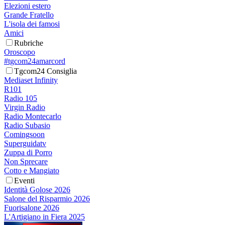
Elezioni estero
Grande Fratello
L'isola dei famosi
Amici
Rubriche
Oroscopo
#tgcom24amarcord
Tgcom24 Consiglia
Mediaset Infinity
R101
Radio 105
Virgin Radio
Radio Montecarlo
Radio Subasio
Comingsoon
Superguidatv
Zuppa di Porro
Non Sprecare
Cotto e Mangiato
Eventi
Identità Golose 2026
Salone del Risparmio 2026
Fuorisalone 2026
L'Artigiano in Fiera 2025