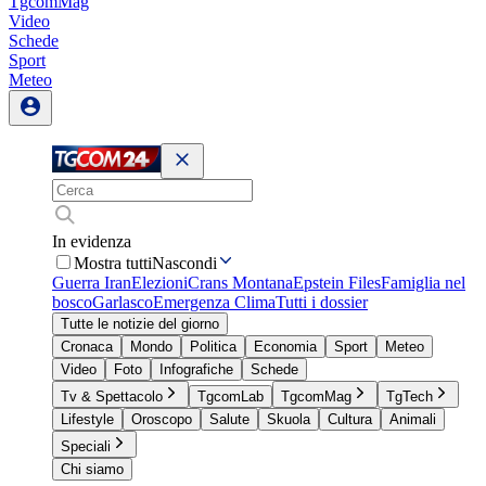
TgcomMag
Video
Schede
Sport
Meteo
In evidenza
Mostra tutti
Nascondi
Guerra Iran
Elezioni
Crans Montana
Epstein Files
Famiglia nel
bosco
Garlasco
Emergenza Clima
Tutti i dossier
Tutte le notizie del giorno
Cronaca
Mondo
Politica
Economia
Sport
Meteo
Video
Foto
Infografiche
Schede
Tv & Spettacolo
TgcomLab
TgcomMag
TgTech
Lifestyle
Oroscopo
Salute
Skuola
Cultura
Animali
Speciali
Chi siamo