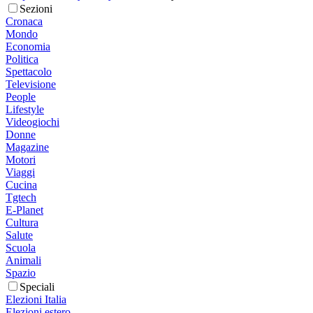
Sezioni
Cronaca
Mondo
Economia
Politica
Spettacolo
Televisione
People
Lifestyle
Videogiochi
Donne
Magazine
Motori
Viaggi
Cucina
Tgtech
E-Planet
Cultura
Salute
Scuola
Animali
Spazio
Speciali
Elezioni Italia
Elezioni estero