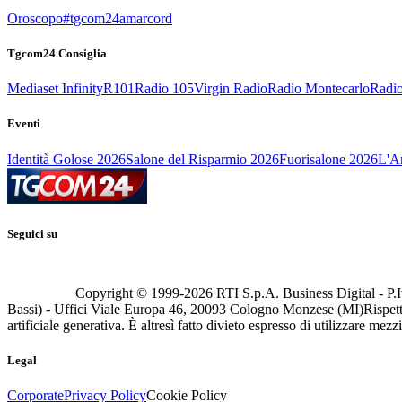
Oroscopo
#tgcom24amarcord
Tgcom24 Consiglia
Mediaset Infinity
R101
Radio 105
Virgin Radio
Radio Montecarlo
Radio
Eventi
Identità Golose 2026
Salone del Risparmio 2026
Fuorisalone 2026
L'Ar
Seguici su
Copyright © 1999-
2026
RTI S.p.A. Business Digital - P.I
Bassi) - Uffici Viale Europa 46, 20093 Cologno Monzese (MI)
Rispett
artificiale generativa. È altresì fatto divieto espresso di utilizzare mez
Legal
Corporate
Privacy Policy
Cookie Policy