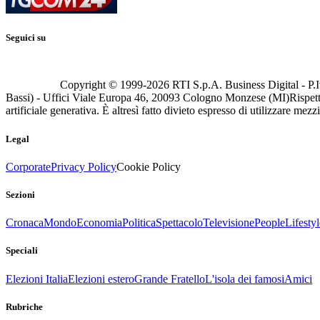
Seguici su
Copyright © 1999-
2026
RTI S.p.A. Business Digital - P.I
Bassi) - Uffici Viale Europa 46, 20093 Cologno Monzese (MI)
Rispett
artificiale generativa. È altresì fatto divieto espresso di utilizzare mez
Legal
Corporate
Privacy Policy
Cookie Policy
Sezioni
Cronaca
Mondo
Economia
Politica
Spettacolo
Televisione
People
Lifestyl
Speciali
Elezioni Italia
Elezioni estero
Grande Fratello
L'isola dei famosi
Amici
Rubriche