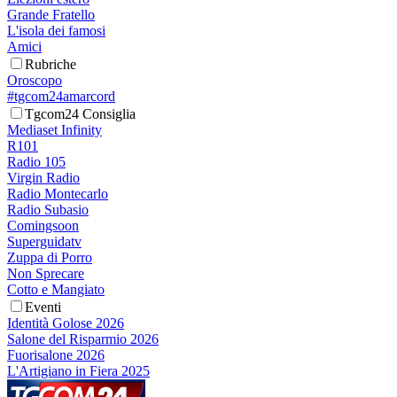
Grande Fratello
L'isola dei famosi
Amici
Rubriche
Oroscopo
#tgcom24amarcord
Tgcom24 Consiglia
Mediaset Infinity
R101
Radio 105
Virgin Radio
Radio Montecarlo
Radio Subasio
Comingsoon
Superguidatv
Zuppa di Porro
Non Sprecare
Cotto e Mangiato
Eventi
Identità Golose 2026
Salone del Risparmio 2026
Fuorisalone 2026
L'Artigiano in Fiera 2025