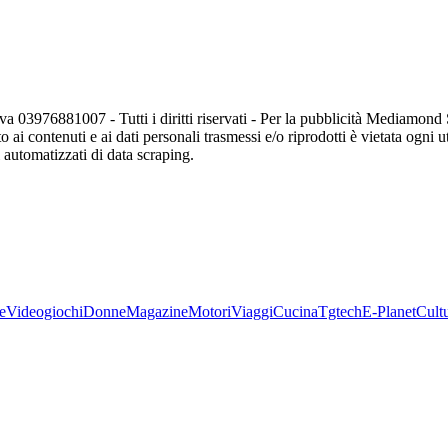
va 03976881007 - Tutti i diritti riservati - Per la pubblicità Mediamon
o ai contenuti e ai dati personali trasmessi e/o riprodotti è vietata ogni 
zi automatizzati di data scraping.
e
Videogiochi
Donne
Magazine
Motori
Viaggi
Cucina
Tgtech
E-Planet
Cult