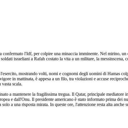
 confermato l'Idf, per colpire una minaccia imminente. Nel mirino, un de
oldati israeliani a Rafah costato la vita a un militare, la messinscena, co
ato l'esercito, mostrando volti, nomi e cognomi degli uomini di Hamas colp
vigore in mattinata, è appesa a un filo, tra violazioni e accuse reciproc
u vasta scala.
ato a mantenere la fragilissima tregua. Il Qatar, principale mediatore i
opea e dall'Onu. Il presidente americano è stato informato prima dei nu
solo a una risposta mirata. In queste ore, l'attenzione resta alta anche 