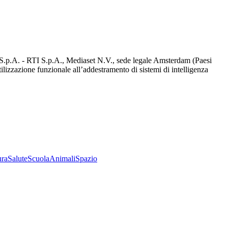
d S.p.A. - RTI S.p.A., Mediaset N.V., sede legale Amsterdam (Paesi
utilizzazione funzionale all’addestramento di sistemi di intelligenza
ura
Salute
Scuola
Animali
Spazio