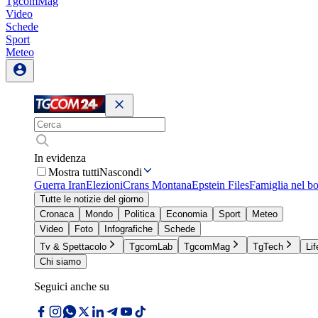
TgcomMag
Video
Schede
Sport
Meteo
In evidenza
Mostra tutti
Nascondi
Guerra Iran
Elezioni
Crans Montana
Epstein Files
Famiglia nel b
Tutte le notizie del giorno
Cronaca
Mondo
Politica
Economia
Sport
Meteo
Video
Foto
Infografiche
Schede
Tv & Spettacolo
TgcomLab
TgcomMag
TgTech
Lif
Chi siamo
Seguici anche su