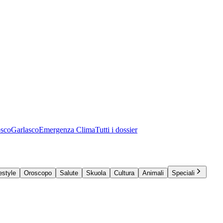
osco
Garlasco
Emergenza Clima
Tutti i dossier
estyle
Oroscopo
Salute
Skuola
Cultura
Animali
Speciali