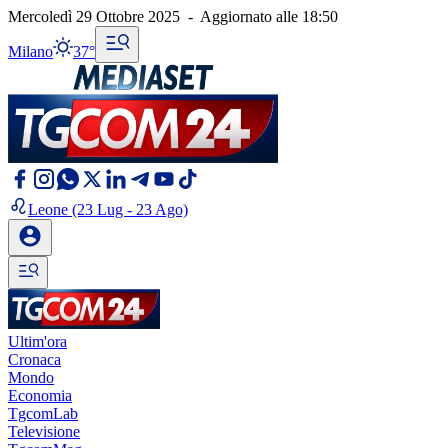
Mercoledì 29 Ottobre 2025
-
Aggiornato alle
18:50
Milano
37°
Leone
(23 Lug - 23 Ago)
Ultim'ora
Cronaca
Mondo
Economia
TgcomLab
Televisione