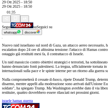
29 Ott 2025 - 18:50
29 Ott 2025 - 18:50
01:35
Segui
su
Seguici su
whatsapp
discover
Nuovo raid israeliano sul nord di Gaza, un attacco aereo necessario, ha
escalation dopo 24 ore di altissima tensione: l'attacco di Hamas contro s
ostaggio già restituiti mesi fa, il contrattacco di Israele.
Un raid massiccio contro obiettivi strategici e terroristi, ha sottoline
hanno denunciato fonti palestinesi. La tregua, ufficialmente tornata in 
internazionali sulla pace e le spinte interne per un ritorno alla guerra s
Nulla comprometterà il cessate-il-fuoco, ripete Donald Trump, determin
disarmo, mentre appelli alla moderazione sono arrivati dall'Unione Eur
soldato", ha spiegato Trump. Ma Washington avrebbe dato il via libera 
restituire, quattro dovrebbero essere rilasciati nei prossimi giorni.
israele hamas guerra