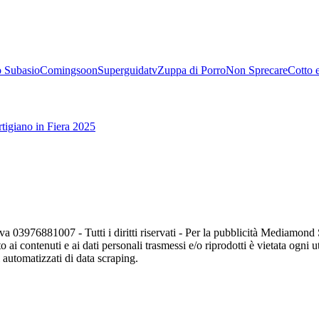
 Subasio
Comingsoon
Superguidatv
Zuppa di Porro
Non Sprecare
Cotto 
tigiano in Fiera 2025
va 03976881007 - Tutti i diritti riservati - Per la pubblicità Mediamon
o ai contenuti e ai dati personali trasmessi e/o riprodotti è vietata ogni 
zi automatizzati di data scraping.