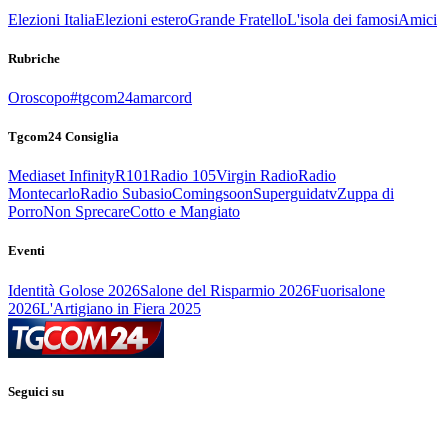
Elezioni Italia
Elezioni estero
Grande Fratello
L'isola dei famosi
Amici
Rubriche
Oroscopo
#tgcom24amarcord
Tgcom24 Consiglia
Mediaset Infinity
R101
Radio 105
Virgin Radio
Radio
Montecarlo
Radio Subasio
Comingsoon
Superguidatv
Zuppa di
Porro
Non Sprecare
Cotto e Mangiato
Eventi
Identità Golose 2026
Salone del Risparmio 2026
Fuorisalone
2026
L'Artigiano in Fiera 2025
Seguici su