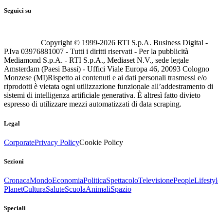
Seguici su
Copyright © 1999-
2026
RTI S.p.A. Business Digital -
P.Iva 03976881007 - Tutti i diritti riservati - Per la pubblicità
Mediamond S.p.A. - RTI S.p.A., Mediaset N.V., sede legale
Amsterdam (Paesi Bassi) - Uffici Viale Europa 46, 20093 Cologno
Monzese (MI)
Rispetto ai contenuti e ai dati personali trasmessi e/o
riprodotti è vietata ogni utilizzazione funzionale all’addestramento di
sistemi di intelligenza artificiale generativa. È altresì fatto divieto
espresso di utilizzare mezzi automatizzati di data scraping.
Legal
Corporate
Privacy Policy
Cookie Policy
Sezioni
Cronaca
Mondo
Economia
Politica
Spettacolo
Televisione
People
Lifestyl
Planet
Cultura
Salute
Scuola
Animali
Spazio
Speciali