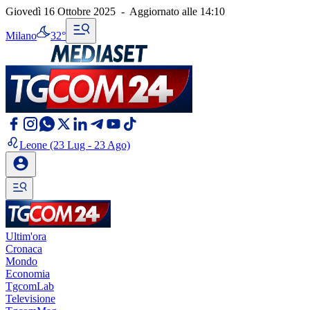
Giovedì 16 Ottobre 2025
-
Aggiornato alle
14:10
Milano
32°
Leone
(23 Lug - 23 Ago)
Ultim'ora
Cronaca
Mondo
Economia
TgcomLab
Televisione