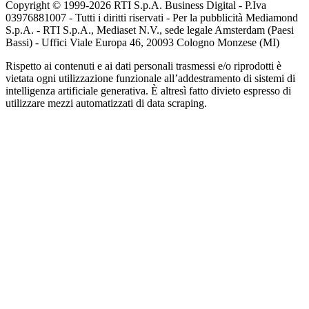
Copyright © 1999-
2026
RTI S.p.A. Business Digital - P.Iva
03976881007 - Tutti i diritti riservati - Per la pubblicità Mediamond
S.p.A. - RTI S.p.A., Mediaset N.V., sede legale Amsterdam (Paesi
Bassi) - Uffici Viale Europa 46, 20093 Cologno Monzese (MI)
Rispetto ai contenuti e ai dati personali trasmessi e/o riprodotti è
vietata ogni utilizzazione funzionale all’addestramento di sistemi di
intelligenza artificiale generativa. È altresì fatto divieto espresso di
utilizzare mezzi automatizzati di data scraping.