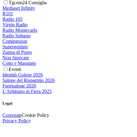
Tgcom24 Consiglia
Mediaset Infinity
R101
Radio 105
Virgin Radio
Radio Montecarlo
Radio Subasio
Comingsoon
Superguidatv
Zuppa di Porro
Non Sprecare
Cotto e Mangiato
Eventi
Identità Golose 2026
Salone del Risparmio 2026
Fuorisalone 2026
L'Artigiano in Fiera 2025
Legal
Corporate
Cookie Policy
Privacy Policy