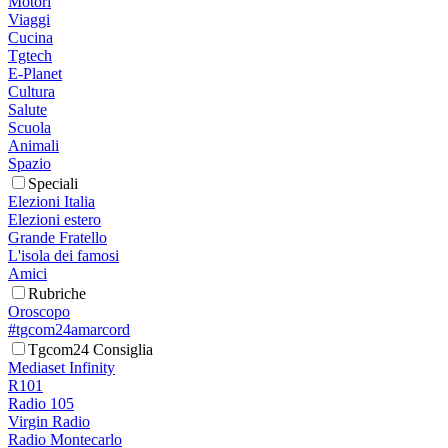
Motori
Viaggi
Cucina
Tgtech
E-Planet
Cultura
Salute
Scuola
Animali
Spazio
Speciali
Elezioni Italia
Elezioni estero
Grande Fratello
L'isola dei famosi
Amici
Rubriche
Oroscopo
#tgcom24amarcord
Tgcom24 Consiglia
Mediaset Infinity
R101
Radio 105
Virgin Radio
Radio Montecarlo