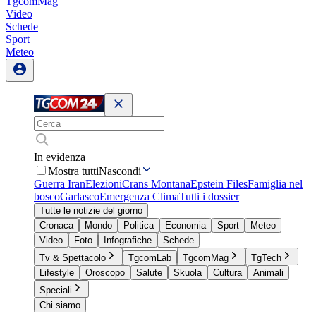
TgcomMag
Video
Schede
Sport
Meteo
In evidenza
Mostra tutti
Nascondi
Guerra Iran
Elezioni
Crans Montana
Epstein Files
Famiglia nel
bosco
Garlasco
Emergenza Clima
Tutti i dossier
Tutte le notizie del giorno
Cronaca
Mondo
Politica
Economia
Sport
Meteo
Video
Foto
Infografiche
Schede
Tv & Spettacolo
TgcomLab
TgcomMag
TgTech
Lifestyle
Oroscopo
Salute
Skuola
Cultura
Animali
Speciali
Chi siamo