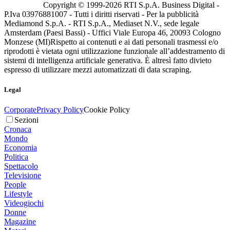
Copyright © 1999-
2026
RTI S.p.A. Business Digital -
P.Iva 03976881007 - Tutti i diritti riservati - Per la pubblicità
Mediamond S.p.A. - RTI S.p.A., Mediaset N.V., sede legale
Amsterdam (Paesi Bassi) - Uffici Viale Europa 46, 20093 Cologno
Monzese (MI)
Rispetto ai contenuti e ai dati personali trasmessi e/o
riprodotti è vietata ogni utilizzazione funzionale all’addestramento di
sistemi di intelligenza artificiale generativa. È altresì fatto divieto
espresso di utilizzare mezzi automatizzati di data scraping.
Legal
Corporate
Privacy Policy
Cookie Policy
Sezioni
Cronaca
Mondo
Economia
Politica
Spettacolo
Televisione
People
Lifestyle
Videogiochi
Donne
Magazine