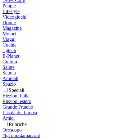
Televisione
People
Lifestyle
Videogiochi
Donne
Magazine
Motori
Viaggi
Cucina
Tgtech
E-Planet
Cultura
Salute
Scuola
Animali
Spazio
Speciali
Elezioni Italia
Elezioni estero
Grande Fratello
L'isola dei famosi
Amici
Rubriche
Oroscopo
#tgcom24amarcord