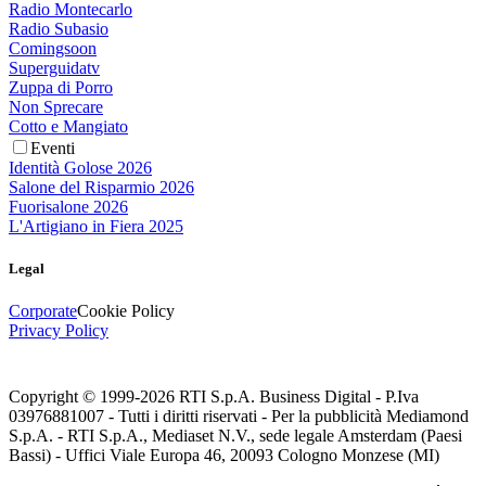
Radio Montecarlo
Radio Subasio
Comingsoon
Superguidatv
Zuppa di Porro
Non Sprecare
Cotto e Mangiato
Eventi
Identità Golose 2026
Salone del Risparmio 2026
Fuorisalone 2026
L'Artigiano in Fiera 2025
Legal
Corporate
Cookie Policy
Privacy Policy
Copyright © 1999-
2026
RTI S.p.A. Business Digital - P.Iva
03976881007 - Tutti i diritti riservati - Per la pubblicità Mediamond
S.p.A. - RTI S.p.A., Mediaset N.V., sede legale Amsterdam (Paesi
Bassi) - Uffici Viale Europa 46, 20093 Cologno Monzese (MI)