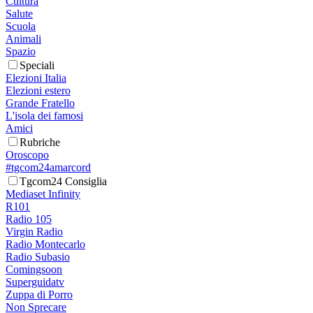
Cultura
Salute
Scuola
Animali
Spazio
Speciali
Elezioni Italia
Elezioni estero
Grande Fratello
L'isola dei famosi
Amici
Rubriche
Oroscopo
#tgcom24amarcord
Tgcom24 Consiglia
Mediaset Infinity
R101
Radio 105
Virgin Radio
Radio Montecarlo
Radio Subasio
Comingsoon
Superguidatv
Zuppa di Porro
Non Sprecare