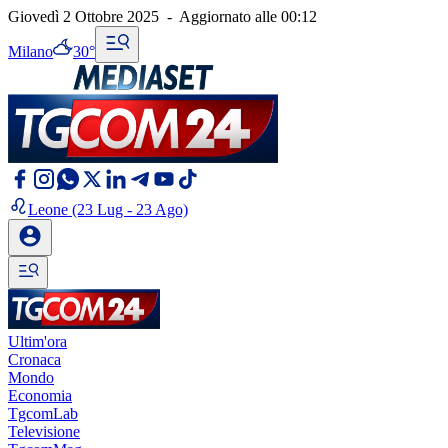
Giovedì 2 Ottobre 2025
-
Aggiornato alle
00:12
Milano
30°
Leone
(23 Lug - 23 Ago)
Ultim'ora
Cronaca
Mondo
Economia
TgcomLab
Televisione