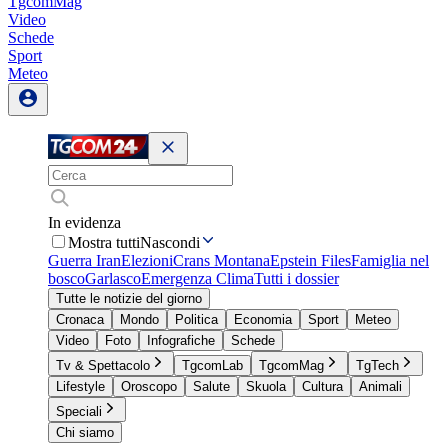
TgcomMag
Video
Schede
Sport
Meteo
In evidenza
Mostra tutti
Nascondi
Guerra Iran
Elezioni
Crans Montana
Epstein Files
Famiglia nel
bosco
Garlasco
Emergenza Clima
Tutti i dossier
Tutte le notizie del giorno
Cronaca
Mondo
Politica
Economia
Sport
Meteo
Video
Foto
Infografiche
Schede
Tv & Spettacolo
TgcomLab
TgcomMag
TgTech
Lifestyle
Oroscopo
Salute
Skuola
Cultura
Animali
Speciali
Chi siamo