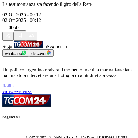
La testimonianza sta facendo il giro della Rete
02 Ott 2025 - 00:12
02 Ott 2025 - 00:12
00:42
Segui
su
Seguici su
whatsapp
discover
Un politico argentino registra il momento in cui la marina israeliana
ha iniziato a intercettare una flottiglia di aiuti diretta a Gaza
flotilla
video evidenza
Seguici su
Copyright © 1999-
2026
RTI S.p.A. Business Digital -