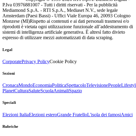
P.Iva 03976881007 - Tutti i diritti riservati - Per la pubblicità
Mediamond S.p.A. - RTI S.p.A., Mediaset N.V., sede legale
Amsterdam (Paesi Bassi) - Uffici Viale Europa 46, 20093 Cologno
Monzese (MI)
Rispetto ai contenuti e ai dati personali trasmessi e/o
riprodotti è vietata ogni utilizzazione funzionale all’addestramento di
sistemi di intelligenza artificiale generativa. È altresì fatto divieto
espresso di utilizzare mezzi automatizzati di data scraping.
Legal
Corporate
Privacy Policy
Cookie Policy
Sezioni
Cronaca
Mondo
Economia
Politica
Spettacolo
Televisione
People
Lifestyl
Planet
Cultura
Salute
Scuola
Animali
Spazio
Speciali
Elezioni Italia
Elezioni estero
Grande Fratello
L'isola dei famosi
Amici
Rubriche