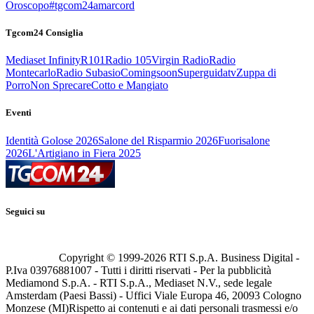
Oroscopo
#tgcom24amarcord
Tgcom24 Consiglia
Mediaset Infinity
R101
Radio 105
Virgin Radio
Radio
Montecarlo
Radio Subasio
Comingsoon
Superguidatv
Zuppa di
Porro
Non Sprecare
Cotto e Mangiato
Eventi
Identità Golose 2026
Salone del Risparmio 2026
Fuorisalone
2026
L'Artigiano in Fiera 2025
Seguici su
Copyright © 1999-
2026
RTI S.p.A. Business Digital -
P.Iva 03976881007 - Tutti i diritti riservati - Per la pubblicità
Mediamond S.p.A. - RTI S.p.A., Mediaset N.V., sede legale
Amsterdam (Paesi Bassi) - Uffici Viale Europa 46, 20093 Cologno
Monzese (MI)
Rispetto ai contenuti e ai dati personali trasmessi e/o