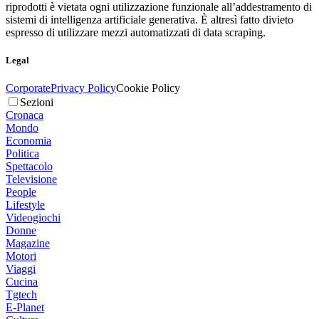
riprodotti è vietata ogni utilizzazione funzionale all’addestramento di
sistemi di intelligenza artificiale generativa. È altresì fatto divieto
espresso di utilizzare mezzi automatizzati di data scraping.
Legal
Corporate
Privacy Policy
Cookie Policy
Sezioni
Cronaca
Mondo
Economia
Politica
Spettacolo
Televisione
People
Lifestyle
Videogiochi
Donne
Magazine
Motori
Viaggi
Cucina
Tgtech
E-Planet