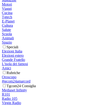
Magazine
Motori
Viaggi
Cucina
Tgtech
E-Planet
Cultura
Salute
Scuola
Animali
Spazio
Speciali
Elezioni Italia
Elezioni estero
Grande Fratello
L'isola dei famosi
Amici
Rubriche
Oroscopo
#tgcom24amarcord
Tgcom24 Consiglia
Mediaset Infinity
R101
Radio 105
Virgin Radio