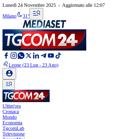
Lunedì 24 Novembre 2025
-
Aggiornato alle
12:07
Milano
31°
Leone
(23 Lug - 23 Ago)
Ultim'ora
Cronaca
Mondo
Economia
TgcomLab
Televisione