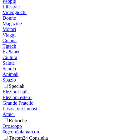
People
Lifestyle
Videogiochi
Donne
Magazine
Motori
Viaggi
Cucina
Tgtech
E-Planet
Cultura
Salute
Scuola
Animali
Spazio
Speciali
Elezioni Italia
Elezioni estero
Grande Fratello
L'isola dei famosi
Amici
Rubriche
Oroscopo
#tgcom24amarcord
Tgcom24 Consiglia