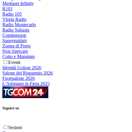
Mediaset Infinity
R101
Radio 105
Virgin Radio
Radio Montecarlo
Radio Subasio
Comingsoon
Superguidatv
Zuppa di Porro
Non Sprecare
Cotto e Mangiato
Eventi
Identità Golose 2026
Salone del Risparmio 2026
Fuorisalone 2026
L'Artigiano in Fiera 2025
Seguici su
Sezioni