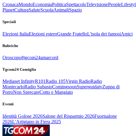
Cronaca
Mondo
Economia
Politica
Spettacolo
Televisione
People
Lifestyl
Planet
Cultura
Salute
Scuola
Animali
Spazio
Speciali
Elezioni Italia
Elezioni estero
Grande Fratello
L'isola dei famosi
Amici
Rubriche
Oroscopo
#tgcom24amarcord
Tgcom24 Consiglia
Mediaset Infinity
R101
Radio 105
Virgin Radio
Radio
Montecarlo
Radio Subasio
Comingsoon
Superguidatv
Zuppa di
Porro
Non Sprecare
Cotto e Mangiato
Eventi
Identità Golose 2026
Salone del Risparmio 2026
Fuorisalone
2026
L'Artigiano in Fiera 2025