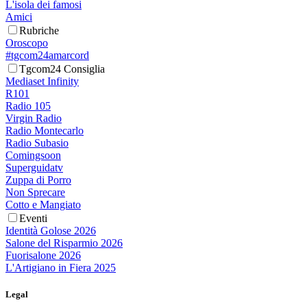
L'isola dei famosi
Amici
Rubriche
Oroscopo
#tgcom24amarcord
Tgcom24 Consiglia
Mediaset Infinity
R101
Radio 105
Virgin Radio
Radio Montecarlo
Radio Subasio
Comingsoon
Superguidatv
Zuppa di Porro
Non Sprecare
Cotto e Mangiato
Eventi
Identità Golose 2026
Salone del Risparmio 2026
Fuorisalone 2026
L'Artigiano in Fiera 2025
Legal