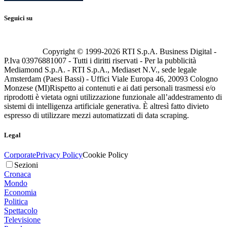
Seguici su
Copyright © 1999-
2026
RTI S.p.A. Business Digital -
P.Iva 03976881007 - Tutti i diritti riservati - Per la pubblicità
Mediamond S.p.A. - RTI S.p.A., Mediaset N.V., sede legale
Amsterdam (Paesi Bassi) - Uffici Viale Europa 46, 20093 Cologno
Monzese (MI)
Rispetto ai contenuti e ai dati personali trasmessi e/o
riprodotti è vietata ogni utilizzazione funzionale all’addestramento di
sistemi di intelligenza artificiale generativa. È altresì fatto divieto
espresso di utilizzare mezzi automatizzati di data scraping.
Legal
Corporate
Privacy Policy
Cookie Policy
Sezioni
Cronaca
Mondo
Economia
Politica
Spettacolo
Televisione