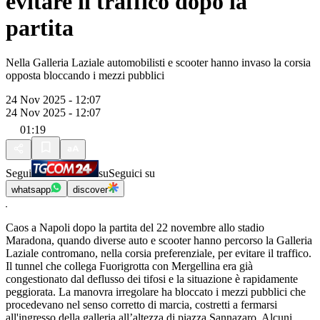
evitare il traffico dopo la
partita
Nella Galleria Laziale automobilisti e scooter hanno invaso la corsia
opposta bloccando i mezzi pubblici
24 Nov 2025 - 12:07
24 Nov 2025 - 12:07
01:19
Segui
su
Seguici su
whatsapp
discover
Caos a Napoli dopo la partita del 22 novembre allo stadio
Maradona, quando diverse auto e scooter hanno percorso la Galleria
Laziale contromano, nella corsia preferenziale, per evitare il traffico.
Il tunnel che collega Fuorigrotta con Mergellina era già
congestionato dal deflusso dei tifosi e la situazione è rapidamente
peggiorata. La manovra irregolare ha bloccato i mezzi pubblici che
procedevano nel senso corretto di marcia, costretti a fermarsi
all'ingresso della galleria all’altezza di piazza Sannazaro. Alcuni