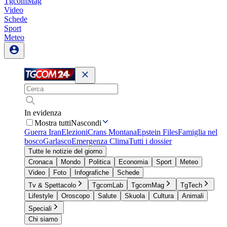
TgcomMag
Video
Schede
Sport
Meteo
In evidenza
Mostra tutti
Nascondi
Guerra Iran
Elezioni
Crans Montana
Epstein Files
Famiglia nel
bosco
Garlasco
Emergenza Clima
Tutti i dossier
Tutte le notizie del giorno
Cronaca
Mondo
Politica
Economia
Sport
Meteo
Video
Foto
Infografiche
Schede
Tv & Spettacolo
TgcomLab
TgcomMag
TgTech
Lifestyle
Oroscopo
Salute
Skuola
Cultura
Animali
Speciali
Chi siamo