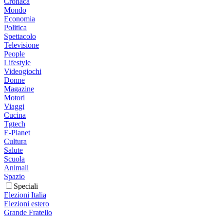
Cronaca
Mondo
Economia
Politica
Spettacolo
Televisione
People
Lifestyle
Videogiochi
Donne
Magazine
Motori
Viaggi
Cucina
Tgtech
E-Planet
Cultura
Salute
Scuola
Animali
Spazio
Speciali
Elezioni Italia
Elezioni estero
Grande Fratello