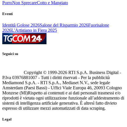
Porro
Non Sprecare
Cotto e Mangiato
Eventi
Identità Golose 2026
Salone del Risparmio 2026
Fuorisalone
2026
L'Artigiano in Fiera 2025
Seguici su
Copyright © 1999-
2026
RTI S.p.A. Business Digital -
P.Iva 03976881007 - Tutti i diritti riservati - Per la pubblicità
Mediamond S.p.A. - RTI S.p.A., Mediaset N.V., sede legale
Amsterdam (Paesi Bassi) - Uffici Viale Europa 46, 20093 Cologno
Monzese (MI)
Rispetto ai contenuti e ai dati personali trasmessi e/o
riprodotti è vietata ogni utilizzazione funzionale all’addestramento di
sistemi di intelligenza artificiale generativa. È altresì fatto divieto
espresso di utilizzare mezzi automatizzati di data scraping.
Legal