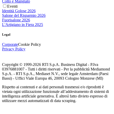
Cotto e Mangiato
Eventi
Identità Golose 2026
Salone del Risparmio 2026
Fuorisalone 2026
L'Artigiano in Fiera 2025
Legal
Corporate
Cookie Policy
Privacy Policy
Copyright © 1999-
2026
RTI S.p.A. Business Digital - P.Iva
03976881007 - Tutti i diritti riservati - Per la pubblicità Mediamond
S.p.A. - RTI S.p.A., Mediaset N.V., sede legale Amsterdam (Paesi
Bassi) - Uffici Viale Europa 46, 20093 Cologno Monzese (MI)
Rispetto ai contenuti e ai dati personali trasmessi e/o riprodotti è
vietata ogni utilizzazione funzionale all’addestramento di sistemi di
intelligenza artificiale generativa. È altresì fatto divieto espresso di
utilizzare mezzi automatizzati di data scraping.