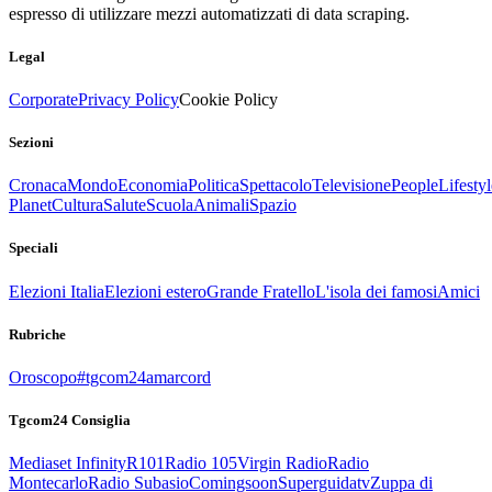
espresso di utilizzare mezzi automatizzati di data scraping.
Legal
Corporate
Privacy Policy
Cookie Policy
Sezioni
Cronaca
Mondo
Economia
Politica
Spettacolo
Televisione
People
Lifestyl
Planet
Cultura
Salute
Scuola
Animali
Spazio
Speciali
Elezioni Italia
Elezioni estero
Grande Fratello
L'isola dei famosi
Amici
Rubriche
Oroscopo
#tgcom24amarcord
Tgcom24 Consiglia
Mediaset Infinity
R101
Radio 105
Virgin Radio
Radio
Montecarlo
Radio Subasio
Comingsoon
Superguidatv
Zuppa di