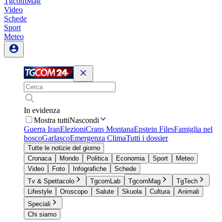
TgcomMag
Video
Schede
Sport
Meteo
In evidenza
Mostra tutti
Nascondi
Guerra Iran
Elezioni
Crans Montana
Epstein Files
Famiglia nel
bosco
Garlasco
Emergenza Clima
Tutti i dossier
Tutte le notizie del giorno
Cronaca
Mondo
Politica
Economia
Sport
Meteo
Video
Foto
Infografiche
Schede
Tv & Spettacolo
TgcomLab
TgcomMag
TgTech
Lifestyle
Oroscopo
Salute
Skuola
Cultura
Animali
Speciali
Chi siamo