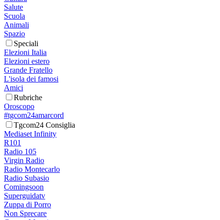
Salute
Scuola
Animali
Spazio
Speciali
Elezioni Italia
Elezioni estero
Grande Fratello
L'isola dei famosi
Amici
Rubriche
Oroscopo
#tgcom24amarcord
Tgcom24 Consiglia
Mediaset Infinity
R101
Radio 105
Virgin Radio
Radio Montecarlo
Radio Subasio
Comingsoon
Superguidatv
Zuppa di Porro
Non Sprecare