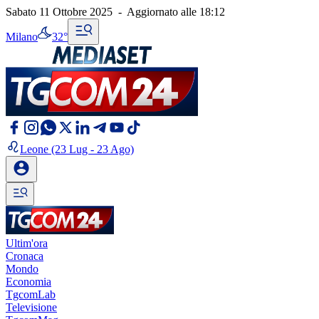
Sabato 11 Ottobre 2025
-
Aggiornato alle
18:12
Milano
32°
Leone
(23 Lug - 23 Ago)
Ultim'ora
Cronaca
Mondo
Economia
TgcomLab
Televisione