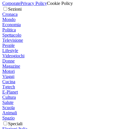
Corporate
Privacy Policy
Cookie Policy
Sezioni
Cronaca
Mondo
Economia
Politica
Spettacolo
Televisione
People
Lifestyle
Videogiochi
Donne
Magazine
Motori
Viaggi
Cucina
Tgtech
E-Planet
Cultura
Salute
Scuola
Animali
Spazio
Speciali
Elezioni Italia