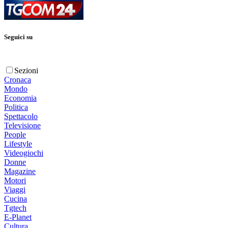
Seguici su
Sezioni
Cronaca
Mondo
Economia
Politica
Spettacolo
Televisione
People
Lifestyle
Videogiochi
Donne
Magazine
Motori
Viaggi
Cucina
Tgtech
E-Planet
Cultura