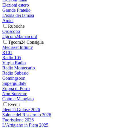
Elezioni estero
Grande Fratello
L'isola dei famosi
Amici
Rubriche
Oroscopo
#tgcom24amarcord
Tgcom24 Consiglia
Mediaset Infinity
R101
Radio 105
Virgin Radio
Radio Montecarlo
Radio Subasio
Comingsoon
Superguidatv
Zuppa di Porro
Non Sprecare
Cotto e Mangiato
Eventi
Identità Golose 2026
Salone del Risparmio 2026
Fuorisalone 2026
L'Artigiano in Fiera 2025