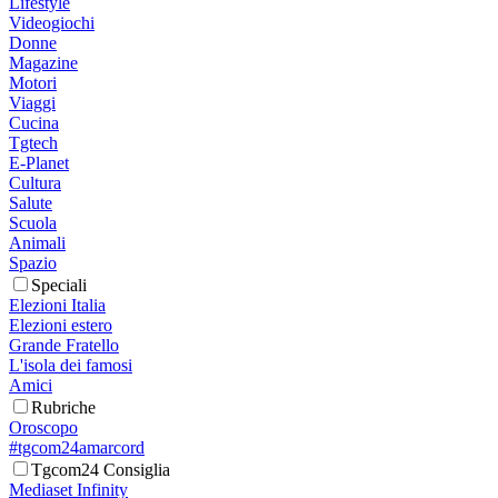
Lifestyle
Videogiochi
Donne
Magazine
Motori
Viaggi
Cucina
Tgtech
E-Planet
Cultura
Salute
Scuola
Animali
Spazio
Speciali
Elezioni Italia
Elezioni estero
Grande Fratello
L'isola dei famosi
Amici
Rubriche
Oroscopo
#tgcom24amarcord
Tgcom24 Consiglia
Mediaset Infinity