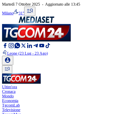
Martedì 7 Ottobre 2025
-
Aggiornato alle
13:45
Milano
31°
Leone
(23 Lug - 23 Ago)
Ultim'ora
Cronaca
Mondo
Economia
TgcomLab
Televisione