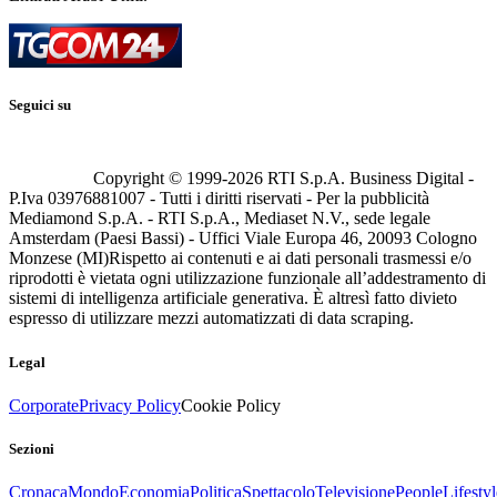
Seguici su
Copyright © 1999-
2026
RTI S.p.A. Business Digital -
P.Iva 03976881007 - Tutti i diritti riservati - Per la pubblicità
Mediamond S.p.A. - RTI S.p.A., Mediaset N.V., sede legale
Amsterdam (Paesi Bassi) - Uffici Viale Europa 46, 20093 Cologno
Monzese (MI)
Rispetto ai contenuti e ai dati personali trasmessi e/o
riprodotti è vietata ogni utilizzazione funzionale all’addestramento di
sistemi di intelligenza artificiale generativa. È altresì fatto divieto
espresso di utilizzare mezzi automatizzati di data scraping.
Legal
Corporate
Privacy Policy
Cookie Policy
Sezioni
Cronaca
Mondo
Economia
Politica
Spettacolo
Televisione
People
Lifestyl