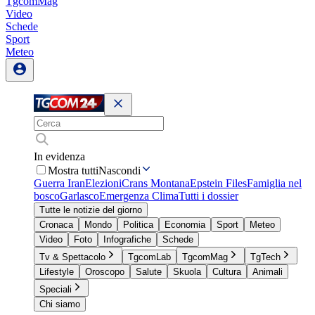
TgcomMag
Video
Schede
Sport
Meteo
In evidenza
Mostra tutti
Nascondi
Guerra Iran
Elezioni
Crans Montana
Epstein Files
Famiglia nel
bosco
Garlasco
Emergenza Clima
Tutti i dossier
Tutte le notizie del giorno
Cronaca
Mondo
Politica
Economia
Sport
Meteo
Video
Foto
Infografiche
Schede
Tv & Spettacolo
TgcomLab
TgcomMag
TgTech
Lifestyle
Oroscopo
Salute
Skuola
Cultura
Animali
Speciali
Chi siamo