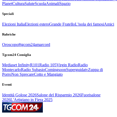
Planet
Cultura
Salute
Scuola
Animali
Spazio
Speciali
Elezioni Italia
Elezioni estero
Grande Fratello
L'isola dei famosi
Amici
Rubriche
Oroscopo
#tgcom24amarcord
Tgcom24 Consiglia
Mediaset Infinity
R101
Radio 105
Virgin Radio
Radio
Montecarlo
Radio Subasio
Comingsoon
Superguidatv
Zuppa di
Porro
Non Sprecare
Cotto e Mangiato
Eventi
Identità Golose 2026
Salone del Risparmio 2026
Fuorisalone
2026
L'Artigiano in Fiera 2025