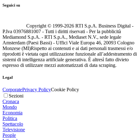
Seguici su
Copyright © 1999-
2026
RTI S.p.A. Business Digital -
P.Iva 03976881007 - Tutti i diritti riservati - Per la pubblicità
Mediamond S.p.A. - RTI S.p.A., Mediaset N.V., sede legale
Amsterdam (Paesi Bassi) - Uffici Viale Europa 46, 20093 Cologno
Monzese (MI)
Rispetto ai contenuti e ai dati personali trasmessi e/o
riprodotti è vietata ogni utilizzazione funzionale all’addestramento di
sistemi di intelligenza artificiale generativa. È altresì fatto divieto
espresso di utilizzare mezzi automatizzati di data scraping.
Legal
Corporate
Privacy Policy
Cookie Policy
Sezioni
Cronaca
Mondo
Economia
Politica
Spettacolo
Televisione
People