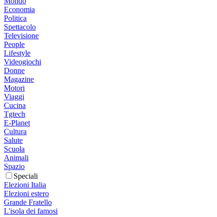
Mondo
Economia
Politica
Spettacolo
Televisione
People
Lifestyle
Videogiochi
Donne
Magazine
Motori
Viaggi
Cucina
Tgtech
E-Planet
Cultura
Salute
Scuola
Animali
Spazio
Speciali
Elezioni Italia
Elezioni estero
Grande Fratello
L'isola dei famosi