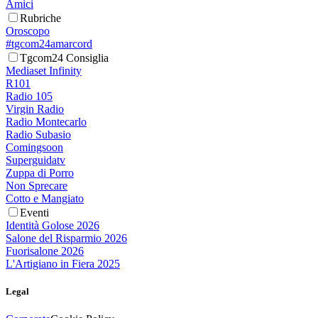
Amici
Rubriche
Oroscopo
#tgcom24amarcord
Tgcom24 Consiglia
Mediaset Infinity
R101
Radio 105
Virgin Radio
Radio Montecarlo
Radio Subasio
Comingsoon
Superguidatv
Zuppa di Porro
Non Sprecare
Cotto e Mangiato
Eventi
Identità Golose 2026
Salone del Risparmio 2026
Fuorisalone 2026
L'Artigiano in Fiera 2025
Legal