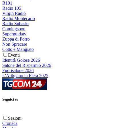
R101
Radio 105
Virgin Radio
Radio Montecarlo
Radio Subasio
Comingsoon
Superguidatv
Zuppa di Porro
Non Sprecare
Cotto e Mangiato
Eventi
Identità Golose 2026
Salone del Risparmio 2026
Fuorisalone 2026
L'Artigiano in Fiera 2025
Seguici su
Sezioni
Cronaca