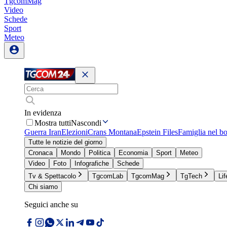
TgcomMag
Video
Schede
Sport
Meteo
In evidenza
Mostra tutti
Nascondi
Guerra Iran
Elezioni
Crans Montana
Epstein Files
Famiglia nel b
Tutte le notizie del giorno
Cronaca
Mondo
Politica
Economia
Sport
Meteo
Video
Foto
Infografiche
Schede
Tv & Spettacolo
TgcomLab
TgcomMag
TgTech
Lif
Chi siamo
Seguici anche su