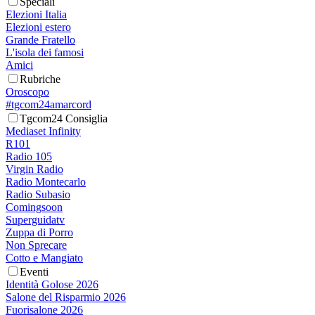
Speciali
Elezioni Italia
Elezioni estero
Grande Fratello
L'isola dei famosi
Amici
Rubriche
Oroscopo
#tgcom24amarcord
Tgcom24 Consiglia
Mediaset Infinity
R101
Radio 105
Virgin Radio
Radio Montecarlo
Radio Subasio
Comingsoon
Superguidatv
Zuppa di Porro
Non Sprecare
Cotto e Mangiato
Eventi
Identità Golose 2026
Salone del Risparmio 2026
Fuorisalone 2026