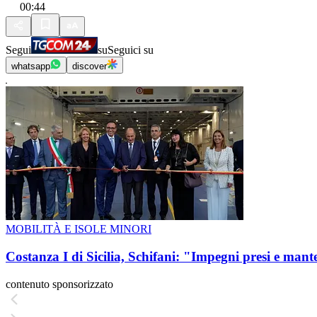
00:44
Segui
su
Seguici su
whatsapp
discover
MOBILITÀ E ISOLE MINORI
Costanza I di Sicilia, Schifani: "Impegni presi e mant
contenuto sponsorizzato