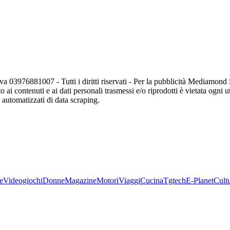
va 03976881007 - Tutti i diritti riservati - Per la pubblicità Mediamon
o ai contenuti e ai dati personali trasmessi e/o riprodotti è vietata ogni 
zi automatizzati di data scraping.
e
Videogiochi
Donne
Magazine
Motori
Viaggi
Cucina
Tgtech
E-Planet
Cult