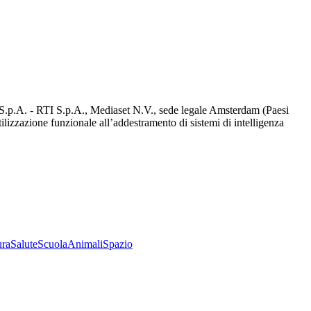
d S.p.A. - RTI S.p.A., Mediaset N.V., sede legale Amsterdam (Paesi
utilizzazione funzionale all’addestramento di sistemi di intelligenza
ura
Salute
Scuola
Animali
Spazio