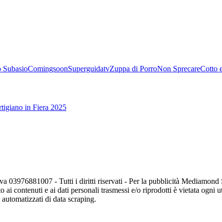
 Subasio
Comingsoon
Superguidatv
Zuppa di Porro
Non Sprecare
Cotto 
tigiano in Fiera 2025
va 03976881007 - Tutti i diritti riservati - Per la pubblicità Mediamon
o ai contenuti e ai dati personali trasmessi e/o riprodotti è vietata ogni 
zi automatizzati di data scraping.