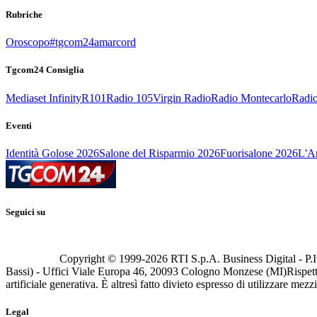
Rubriche
Oroscopo
#tgcom24amarcord
Tgcom24 Consiglia
Mediaset Infinity
R101
Radio 105
Virgin Radio
Radio Montecarlo
Radio
Eventi
Identità Golose 2026
Salone del Risparmio 2026
Fuorisalone 2026
L'Ar
Seguici su
Copyright © 1999-
2026
RTI S.p.A. Business Digital - P.I
Bassi) - Uffici Viale Europa 46, 20093 Cologno Monzese (MI)
Rispett
artificiale generativa. È altresì fatto divieto espresso di utilizzare mez
Legal