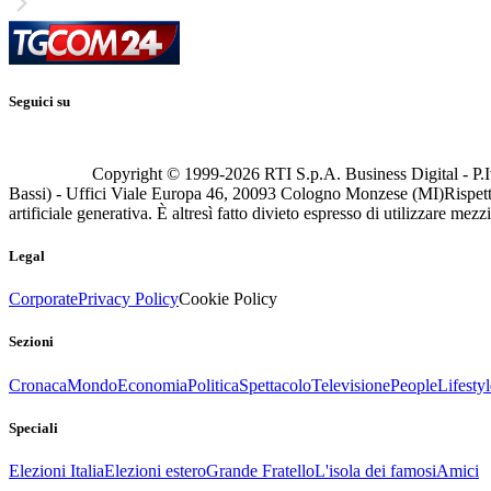
Seguici su
Copyright © 1999-
2026
RTI S.p.A. Business Digital - P.I
Bassi) - Uffici Viale Europa 46, 20093 Cologno Monzese (MI)
Rispett
artificiale generativa. È altresì fatto divieto espresso di utilizzare mez
Legal
Corporate
Privacy Policy
Cookie Policy
Sezioni
Cronaca
Mondo
Economia
Politica
Spettacolo
Televisione
People
Lifestyl
Speciali
Elezioni Italia
Elezioni estero
Grande Fratello
L'isola dei famosi
Amici