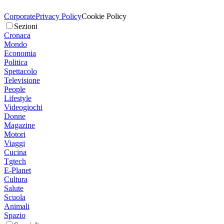
Corporate
Privacy Policy
Cookie Policy
Sezioni
Cronaca
Mondo
Economia
Politica
Spettacolo
Televisione
People
Lifestyle
Videogiochi
Donne
Magazine
Motori
Viaggi
Cucina
Tgtech
E-Planet
Cultura
Salute
Scuola
Animali
Spazio