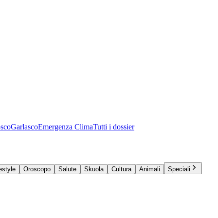
osco
Garlasco
Emergenza Clima
Tutti i dossier
estyle
Oroscopo
Salute
Skuola
Cultura
Animali
Speciali