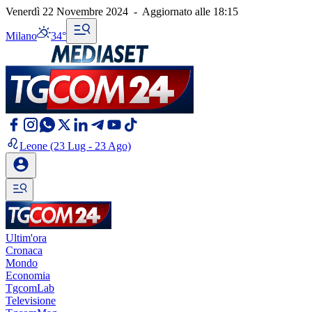
Venerdì 22 Novembre 2024
-
Aggiornato alle
18:15
Milano
34°
Leone
(23 Lug - 23 Ago)
Ultim'ora
Cronaca
Mondo
Economia
TgcomLab
Televisione