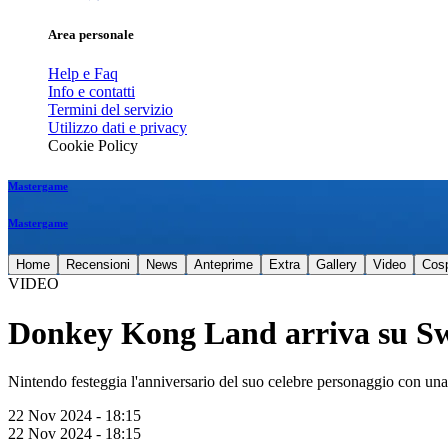
Area personale
Help e Faq
Info e contatti
Termini del servizio
Utilizzo dati e privacy
Cookie Policy
Mastergame
Mastergame
Home
Recensioni
News
Anteprime
Extra
Gallery
Video
Cos
VIDEO
Donkey Kong Land arriva su S
Nintendo festeggia l'anniversario del suo celebre personaggio con una
22 Nov 2024 - 18:15
22 Nov 2024 - 18:15