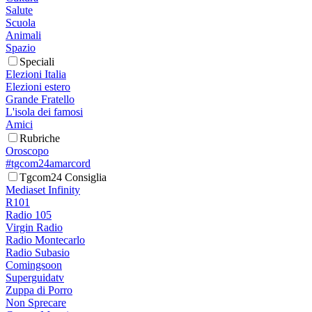
Salute
Scuola
Animali
Spazio
Speciali
Elezioni Italia
Elezioni estero
Grande Fratello
L'isola dei famosi
Amici
Rubriche
Oroscopo
#tgcom24amarcord
Tgcom24 Consiglia
Mediaset Infinity
R101
Radio 105
Virgin Radio
Radio Montecarlo
Radio Subasio
Comingsoon
Superguidatv
Zuppa di Porro
Non Sprecare