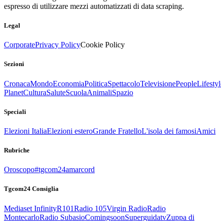
espresso di utilizzare mezzi automatizzati di data scraping.
Legal
Corporate
Privacy Policy
Cookie Policy
Sezioni
Cronaca
Mondo
Economia
Politica
Spettacolo
Televisione
People
Lifestyl
Planet
Cultura
Salute
Scuola
Animali
Spazio
Speciali
Elezioni Italia
Elezioni estero
Grande Fratello
L'isola dei famosi
Amici
Rubriche
Oroscopo
#tgcom24amarcord
Tgcom24 Consiglia
Mediaset Infinity
R101
Radio 105
Virgin Radio
Radio
Montecarlo
Radio Subasio
Comingsoon
Superguidatv
Zuppa di