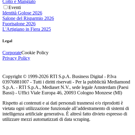
Cotto e Mangiato
Eventi
Identità Golose 2026
Salone del Risparmio 2026
Fuorisalone 2026
L'Artigiano in Fiera 2025
Legal
Corporate
Cookie Policy
Privacy Policy
Copyright © 1999-
2026
RTI S.p.A. Business Digital - P.Iva
03976881007 - Tutti i diritti riservati - Per la pubblicità Mediamond
S.p.A. - RTI S.p.A., Mediaset N.V., sede legale Amsterdam (Paesi
Bassi) - Uffici Viale Europa 46, 20093 Cologno Monzese (MI)
Rispetto ai contenuti e ai dati personali trasmessi e/o riprodotti è
vietata ogni utilizzazione funzionale all’addestramento di sistemi di
intelligenza artificiale generativa. È altresì fatto divieto espresso di
utilizzare mezzi automatizzati di data scraping.