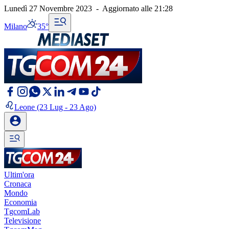
Lunedì 27 Novembre 2023
-
Aggiornato alle
21:28
Milano
35°
Leone
(23 Lug - 23 Ago)
Ultim'ora
Cronaca
Mondo
Economia
TgcomLab
Televisione