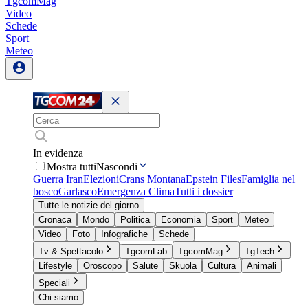
TgcomMag
Video
Schede
Sport
Meteo
In evidenza
Mostra tutti
Nascondi
Guerra Iran
Elezioni
Crans Montana
Epstein Files
Famiglia nel
bosco
Garlasco
Emergenza Clima
Tutti i dossier
Tutte le notizie del giorno
Cronaca
Mondo
Politica
Economia
Sport
Meteo
Video
Foto
Infografiche
Schede
Tv & Spettacolo
TgcomLab
TgcomMag
TgTech
Lifestyle
Oroscopo
Salute
Skuola
Cultura
Animali
Speciali
Chi siamo