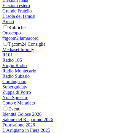
Elezioni Italia
Elezioni estero
Grande Fratello
L'isola dei famosi
Amici
Rubriche
Oroscopo
#tgcom24amarcord
Tgcom24 Consiglia
Mediaset Infinity
R101
Radio 105
Virgin Radio
Radio Montecarlo
Radio Subasio
Comingsoon
Superguidatv
Zuppa di Porro
Non Sprecare
Cotto e Mangiato
Eventi
Identità Golose 2026
Salone del Risparmio 2026
Fuorisalone 2026
L'Artigiano in Fiera 2025