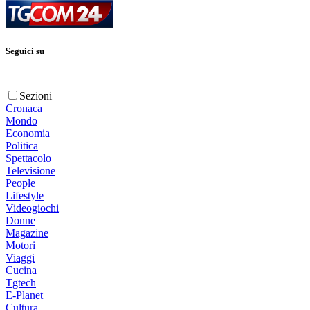
Seguici su
Sezioni
Cronaca
Mondo
Economia
Politica
Spettacolo
Televisione
People
Lifestyle
Videogiochi
Donne
Magazine
Motori
Viaggi
Cucina
Tgtech
E-Planet
Cultura