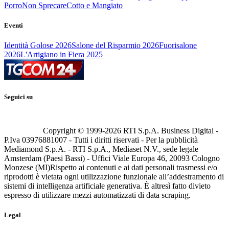
Porro
Non Sprecare
Cotto e Mangiato
Eventi
Identità Golose 2026
Salone del Risparmio 2026
Fuorisalone
2026
L'Artigiano in Fiera 2025
Seguici su
Copyright © 1999-
2026
RTI S.p.A. Business Digital -
P.Iva 03976881007 - Tutti i diritti riservati - Per la pubblicità
Mediamond S.p.A. - RTI S.p.A., Mediaset N.V., sede legale
Amsterdam (Paesi Bassi) - Uffici Viale Europa 46, 20093 Cologno
Monzese (MI)
Rispetto ai contenuti e ai dati personali trasmessi e/o
riprodotti è vietata ogni utilizzazione funzionale all’addestramento di
sistemi di intelligenza artificiale generativa. È altresì fatto divieto
espresso di utilizzare mezzi automatizzati di data scraping.
Legal