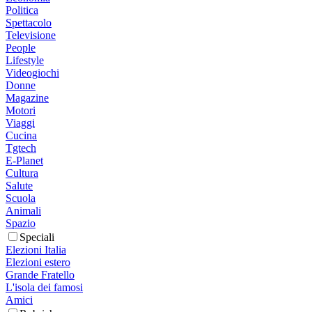
Politica
Spettacolo
Televisione
People
Lifestyle
Videogiochi
Donne
Magazine
Motori
Viaggi
Cucina
Tgtech
E-Planet
Cultura
Salute
Scuola
Animali
Spazio
Speciali
Elezioni Italia
Elezioni estero
Grande Fratello
L'isola dei famosi
Amici