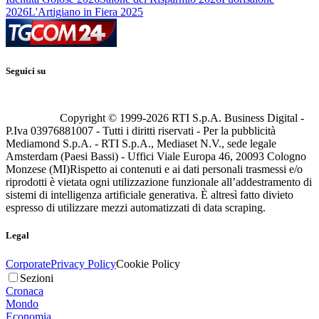
2026
L'Artigiano in Fiera 2025
Seguici su
Copyright © 1999-
2026
RTI S.p.A. Business Digital -
P.Iva 03976881007 - Tutti i diritti riservati - Per la pubblicità
Mediamond S.p.A. - RTI S.p.A., Mediaset N.V., sede legale
Amsterdam (Paesi Bassi) - Uffici Viale Europa 46, 20093 Cologno
Monzese (MI)
Rispetto ai contenuti e ai dati personali trasmessi e/o
riprodotti è vietata ogni utilizzazione funzionale all’addestramento di
sistemi di intelligenza artificiale generativa. È altresì fatto divieto
espresso di utilizzare mezzi automatizzati di data scraping.
Legal
Corporate
Privacy Policy
Cookie Policy
Sezioni
Cronaca
Mondo
Economia