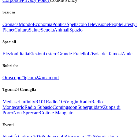
Corporate
Privacy Policy
Cookie Policy
Sezioni
Cronaca
Mondo
Economia
Politica
Spettacolo
Televisione
People
Lifestyl
Planet
Cultura
Salute
Scuola
Animali
Spazio
Speciali
Elezioni Italia
Elezioni estero
Grande Fratello
L'isola dei famosi
Amici
Rubriche
Oroscopo
#tgcom24amarcord
Tgcom24 Consiglia
Mediaset Infinity
R101
Radio 105
Virgin Radio
Radio
Montecarlo
Radio Subasio
Comingsoon
Superguidatv
Zuppa di
Porro
Non Sprecare
Cotto e Mangiato
Eventi
Identità Golose 2026
Salone del Risparmio 2026
Fuorisalone