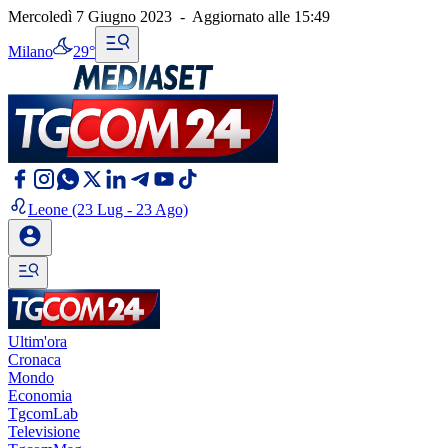
Mercoledì 7 Giugno 2023
-
Aggiornato alle
15:49
Milano
29°
Leone
(23 Lug - 23 Ago)
Ultim'ora
Cronaca
Mondo
Economia
TgcomLab
Televisione