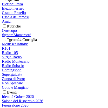
Elezioni Italia
Elezioni estero
Grande Fratello
L'isola dei famosi
Amici
Rubriche
Oroscopo
#tgcom24amarcord
Tgcom24 Consiglia
Mediaset Infinity
R101
Radio 105
Virgin Radio
Radio Montecarlo
Radio Subasio
Comingsoon
Superguidatv
Zuppa di Porro
Non Sprecare
Cotto e Mangiato
Eventi
Identità Golose 2026
Salone del Risparmio 2026
Fuorisalone 2026