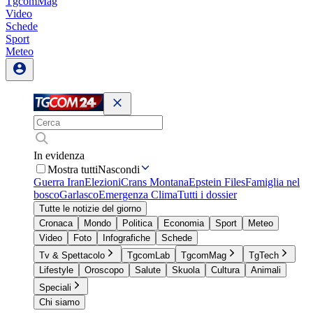
TgcomMag
Video
Schede
Sport
Meteo
In evidenza
Mostra tutti
Nascondi
Guerra Iran
Elezioni
Crans Montana
Epstein Files
Famiglia nel
bosco
Garlasco
Emergenza Clima
Tutti i dossier
Tutte le notizie del giorno
Cronaca
Mondo
Politica
Economia
Sport
Meteo
Video
Foto
Infografiche
Schede
Tv & Spettacolo
TgcomLab
TgcomMag
TgTech
Lifestyle
Oroscopo
Salute
Skuola
Cultura
Animali
Speciali
Chi siamo