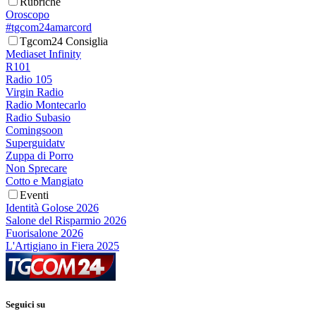
Rubriche
Oroscopo
#tgcom24amarcord
Tgcom24 Consiglia
Mediaset Infinity
R101
Radio 105
Virgin Radio
Radio Montecarlo
Radio Subasio
Comingsoon
Superguidatv
Zuppa di Porro
Non Sprecare
Cotto e Mangiato
Eventi
Identità Golose 2026
Salone del Risparmio 2026
Fuorisalone 2026
L'Artigiano in Fiera 2025
Seguici su