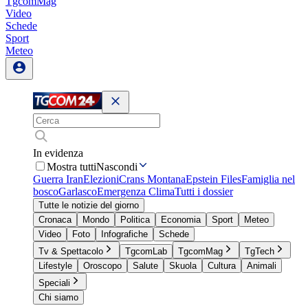
TgcomMag
Video
Schede
Sport
Meteo
In evidenza
Mostra tutti
Nascondi
Guerra Iran
Elezioni
Crans Montana
Epstein Files
Famiglia nel
bosco
Garlasco
Emergenza Clima
Tutti i dossier
Tutte le notizie del giorno
Cronaca
Mondo
Politica
Economia
Sport
Meteo
Video
Foto
Infografiche
Schede
Tv & Spettacolo
TgcomLab
TgcomMag
TgTech
Lifestyle
Oroscopo
Salute
Skuola
Cultura
Animali
Speciali
Chi siamo