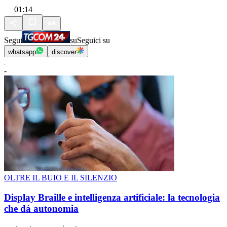
01:14
Segui
su
Seguici su
whatsapp
discover
-
OLTRE IL BUIO E IL SILENZIO
Display Braille e intelligenza artificiale: la tecnologia
che dà autonomia