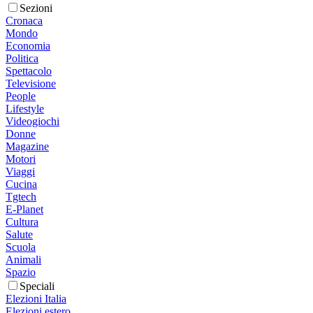
Sezioni
Cronaca
Mondo
Economia
Politica
Spettacolo
Televisione
People
Lifestyle
Videogiochi
Donne
Magazine
Motori
Viaggi
Cucina
Tgtech
E-Planet
Cultura
Salute
Scuola
Animali
Spazio
Speciali
Elezioni Italia
Elezioni estero