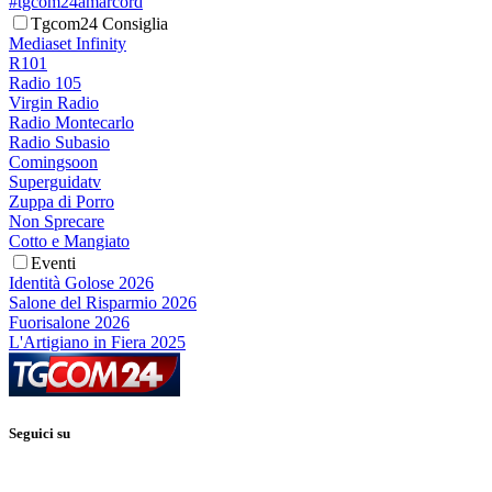
#tgcom24amarcord
Tgcom24 Consiglia
Mediaset Infinity
R101
Radio 105
Virgin Radio
Radio Montecarlo
Radio Subasio
Comingsoon
Superguidatv
Zuppa di Porro
Non Sprecare
Cotto e Mangiato
Eventi
Identità Golose 2026
Salone del Risparmio 2026
Fuorisalone 2026
L'Artigiano in Fiera 2025
Seguici su