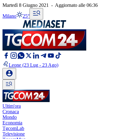
Martedì 8 Giugno 2021
-
Aggiornato alle
06:36
Milano
25°
Leone
(23 Lug - 23 Ago)
Ultim'ora
Cronaca
Mondo
Economia
TgcomLab
Televisione