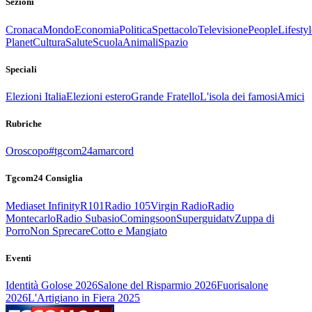
Sezioni
Cronaca
Mondo
Economia
Politica
Spettacolo
Televisione
People
Lifestyl
Planet
Cultura
Salute
Scuola
Animali
Spazio
Speciali
Elezioni Italia
Elezioni estero
Grande Fratello
L'isola dei famosi
Amici
Rubriche
Oroscopo
#tgcom24amarcord
Tgcom24 Consiglia
Mediaset Infinity
R101
Radio 105
Virgin Radio
Radio
Montecarlo
Radio Subasio
Comingsoon
Superguidatv
Zuppa di
Porro
Non Sprecare
Cotto e Mangiato
Eventi
Identità Golose 2026
Salone del Risparmio 2026
Fuorisalone
2026
L'Artigiano in Fiera 2025