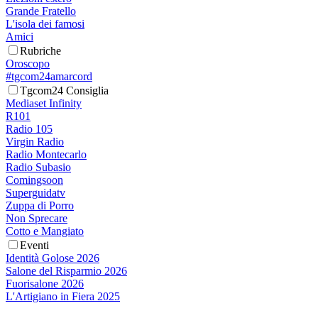
Grande Fratello
L'isola dei famosi
Amici
Rubriche
Oroscopo
#tgcom24amarcord
Tgcom24 Consiglia
Mediaset Infinity
R101
Radio 105
Virgin Radio
Radio Montecarlo
Radio Subasio
Comingsoon
Superguidatv
Zuppa di Porro
Non Sprecare
Cotto e Mangiato
Eventi
Identità Golose 2026
Salone del Risparmio 2026
Fuorisalone 2026
L'Artigiano in Fiera 2025