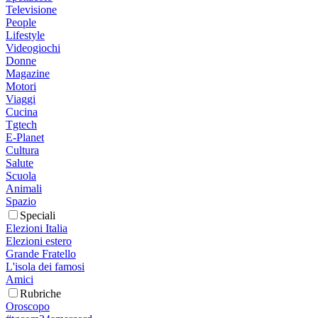
Televisione
People
Lifestyle
Videogiochi
Donne
Magazine
Motori
Viaggi
Cucina
Tgtech
E-Planet
Cultura
Salute
Scuola
Animali
Spazio
Speciali
Elezioni Italia
Elezioni estero
Grande Fratello
L'isola dei famosi
Amici
Rubriche
Oroscopo