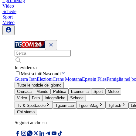
TgcomMag
Video
Schede
Sport
Meteo
In evidenza
Mostra tutti
Nascondi
Guerra Iran
Elezioni
Crans Montana
Epstein Files
Famiglia nel b
Tutte le notizie del giorno
Cronaca
Mondo
Politica
Economia
Sport
Meteo
Video
Foto
Infografiche
Schede
Tv & Spettacolo
TgcomLab
TgcomMag
TgTech
Lif
Chi siamo
Seguici anche su