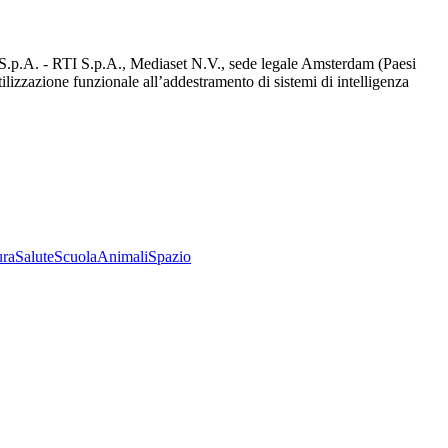
d S.p.A. - RTI S.p.A., Mediaset N.V., sede legale Amsterdam (Paesi
utilizzazione funzionale all’addestramento di sistemi di intelligenza
ura
Salute
Scuola
Animali
Spazio