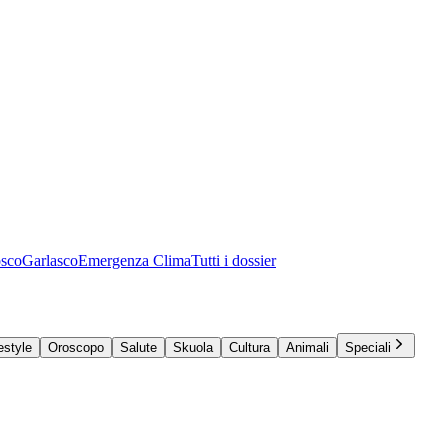
osco
Garlasco
Emergenza Clima
Tutti i dossier
estyle
Oroscopo
Salute
Skuola
Cultura
Animali
Speciali