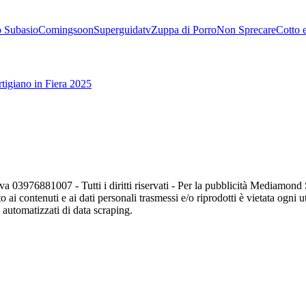
 Subasio
Comingsoon
Superguidatv
Zuppa di Porro
Non Sprecare
Cotto 
tigiano in Fiera 2025
va 03976881007 - Tutti i diritti riservati - Per la pubblicità Mediamon
o ai contenuti e ai dati personali trasmessi e/o riprodotti è vietata ogni 
zi automatizzati di data scraping.