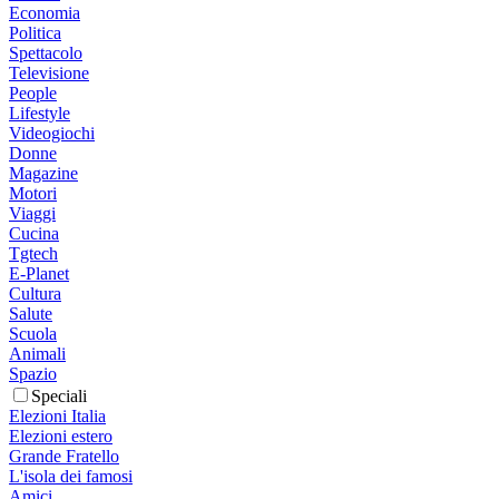
Economia
Politica
Spettacolo
Televisione
People
Lifestyle
Videogiochi
Donne
Magazine
Motori
Viaggi
Cucina
Tgtech
E-Planet
Cultura
Salute
Scuola
Animali
Spazio
Speciali
Elezioni Italia
Elezioni estero
Grande Fratello
L'isola dei famosi
Amici