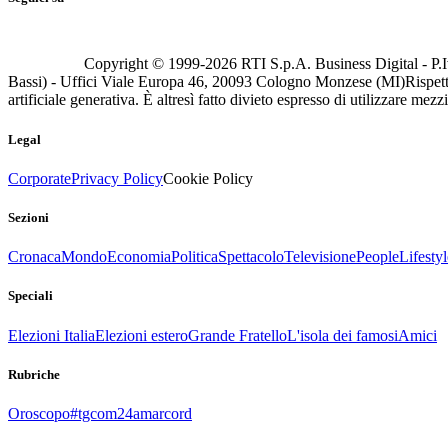
Copyright © 1999-
2026
RTI S.p.A. Business Digital - P.I
Bassi) - Uffici Viale Europa 46, 20093 Cologno Monzese (MI)
Rispett
artificiale generativa. È altresì fatto divieto espresso di utilizzare mez
Legal
Corporate
Privacy Policy
Cookie Policy
Sezioni
Cronaca
Mondo
Economia
Politica
Spettacolo
Televisione
People
Lifestyl
Speciali
Elezioni Italia
Elezioni estero
Grande Fratello
L'isola dei famosi
Amici
Rubriche
Oroscopo
#tgcom24amarcord