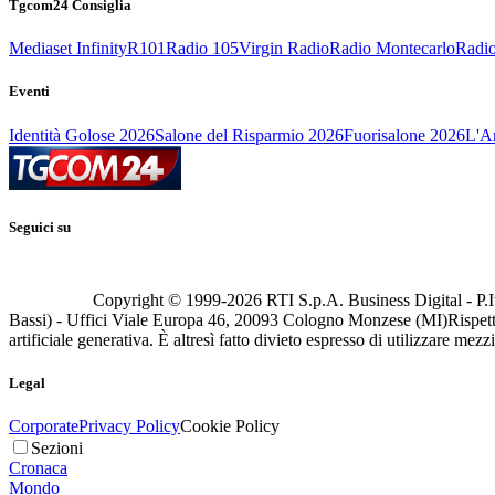
Tgcom24 Consiglia
Mediaset Infinity
R101
Radio 105
Virgin Radio
Radio Montecarlo
Radio
Eventi
Identità Golose 2026
Salone del Risparmio 2026
Fuorisalone 2026
L'Ar
Seguici su
Copyright © 1999-
2026
RTI S.p.A. Business Digital - P.I
Bassi) - Uffici Viale Europa 46, 20093 Cologno Monzese (MI)
Rispett
artificiale generativa. È altresì fatto divieto espresso di utilizzare mez
Legal
Corporate
Privacy Policy
Cookie Policy
Sezioni
Cronaca
Mondo