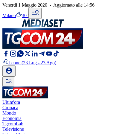
Venerdì 1 Maggio 2020
-
Aggiornato alle
14:56
Milano
30°
Leone
(23 Lug - 23 Ago)
Ultim'ora
Cronaca
Mondo
Economia
TgcomLab
Televisione