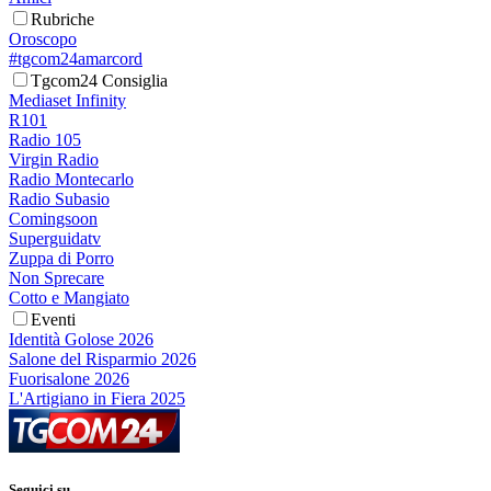
Rubriche
Oroscopo
#tgcom24amarcord
Tgcom24 Consiglia
Mediaset Infinity
R101
Radio 105
Virgin Radio
Radio Montecarlo
Radio Subasio
Comingsoon
Superguidatv
Zuppa di Porro
Non Sprecare
Cotto e Mangiato
Eventi
Identità Golose 2026
Salone del Risparmio 2026
Fuorisalone 2026
L'Artigiano in Fiera 2025
Seguici su