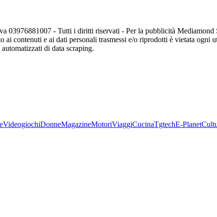
va 03976881007 - Tutti i diritti riservati - Per la pubblicità Mediamon
o ai contenuti e ai dati personali trasmessi e/o riprodotti è vietata ogni 
zi automatizzati di data scraping.
e
Videogiochi
Donne
Magazine
Motori
Viaggi
Cucina
Tgtech
E-Planet
Cult