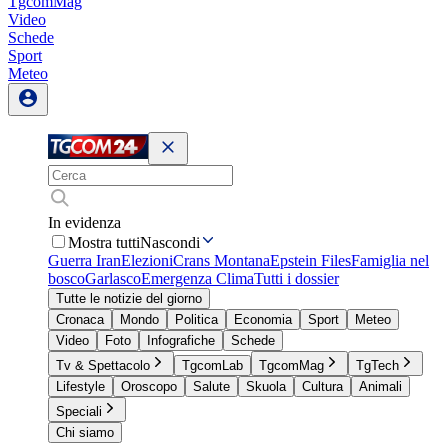
TgcomMag
Video
Schede
Sport
Meteo
In evidenza
Mostra tutti
Nascondi
Guerra Iran
Elezioni
Crans Montana
Epstein Files
Famiglia nel
bosco
Garlasco
Emergenza Clima
Tutti i dossier
Tutte le notizie del giorno
Cronaca
Mondo
Politica
Economia
Sport
Meteo
Video
Foto
Infografiche
Schede
Tv & Spettacolo
TgcomLab
TgcomMag
TgTech
Lifestyle
Oroscopo
Salute
Skuola
Cultura
Animali
Speciali
Chi siamo