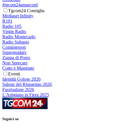
#tgcom24amarcord
Tgcom24 Consiglia
Mediaset Infinity
R101
Radio 105
Virgin Radio
Radio Montecarlo
Radio Subasio
Comingsoon
Superguidatv
Zuppa di Porro
Non Sprecare
Cotto e Mangiato
Eventi
Identità Golose 2026
Salone del Risparmio 2026
Fuorisalone 2026
L'Artigiano in Fiera 2025
Seguici su