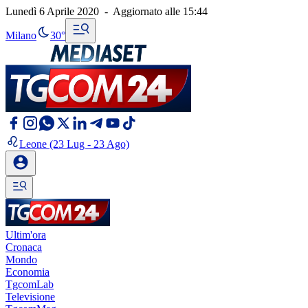
Lunedì 6 Aprile 2020
-
Aggiornato alle
15:44
Milano
30°
Leone
(23 Lug - 23 Ago)
Ultim'ora
Cronaca
Mondo
Economia
TgcomLab
Televisione