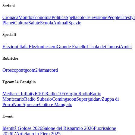
Sezioni
Cronaca
Mondo
Economia
Politica
Spettacolo
Televisione
People
Lifestyl
Planet
Cultura
Salute
Scuola
Animali
Spazio
Speciali
Elezioni Italia
Elezioni estero
Grande Fratello
L'isola dei famosi
Amici
Rubriche
Oroscopo
#tgcom24amarcord
Tgcom24 Consiglia
Mediaset Infinity
R101
Radio 105
Virgin Radio
Radio
Montecarlo
Radio Subasio
Comingsoon
Superguidatv
Zuppa di
Porro
Non Sprecare
Cotto e Mangiato
Eventi
Identità Golose 2026
Salone del Risparmio 2026
Fuorisalone
2026
L'Artigiano in Fiera 2025