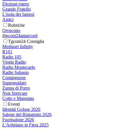
Elezioni estero
Grande Fratello
L'isola dei famosi
Amici
Rubriche
Oroscopo
#tgcom24amarcord
Tgcom24 Consiglia
Mediaset Infinity
R101
Radio 105
Virgin Radio
Radio Montecarlo
Radio Subasio
Comingsoon
Superguidatv
Zuppa di Porro
Non Sprecare
Cotto e Mangiato
Eventi
Identità Golose 2026
Salone del Risparmio 2026
Fuorisalone 2026
L'Artigiano in Fiera 2025