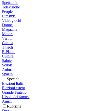
Spettacolo
Televisione
People
Lifestyle
Videogiochi
Donne
Magazine
Motori
Viaggi
Cucina
Tgtech
E-Planet
Cultura
Salute
Scuola
Animali
Spazio
Speciali
Elezioni Italia
Elezioni estero
Grande Fratello
L'isola dei famosi
Amici
Rubriche
Oroscopo