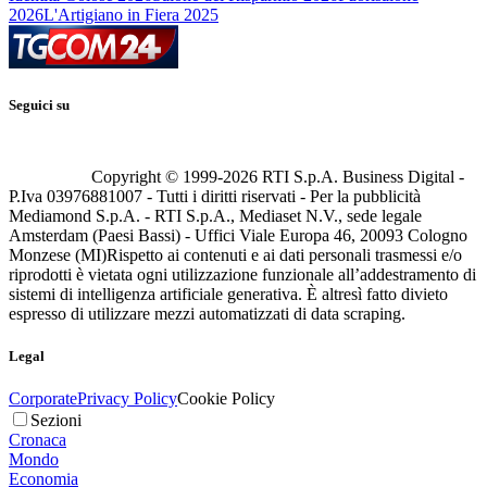
2026
L'Artigiano in Fiera 2025
Seguici su
Copyright © 1999-
2026
RTI S.p.A. Business Digital -
P.Iva 03976881007 - Tutti i diritti riservati - Per la pubblicità
Mediamond S.p.A. - RTI S.p.A., Mediaset N.V., sede legale
Amsterdam (Paesi Bassi) - Uffici Viale Europa 46, 20093 Cologno
Monzese (MI)
Rispetto ai contenuti e ai dati personali trasmessi e/o
riprodotti è vietata ogni utilizzazione funzionale all’addestramento di
sistemi di intelligenza artificiale generativa. È altresì fatto divieto
espresso di utilizzare mezzi automatizzati di data scraping.
Legal
Corporate
Privacy Policy
Cookie Policy
Sezioni
Cronaca
Mondo
Economia