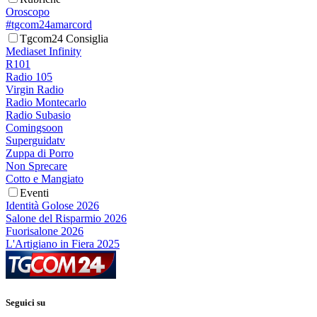
Oroscopo
#tgcom24amarcord
Tgcom24 Consiglia
Mediaset Infinity
R101
Radio 105
Virgin Radio
Radio Montecarlo
Radio Subasio
Comingsoon
Superguidatv
Zuppa di Porro
Non Sprecare
Cotto e Mangiato
Eventi
Identità Golose 2026
Salone del Risparmio 2026
Fuorisalone 2026
L'Artigiano in Fiera 2025
Seguici su