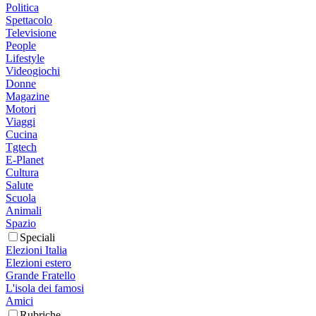
Politica
Spettacolo
Televisione
People
Lifestyle
Videogiochi
Donne
Magazine
Motori
Viaggi
Cucina
Tgtech
E-Planet
Cultura
Salute
Scuola
Animali
Spazio
Speciali
Elezioni Italia
Elezioni estero
Grande Fratello
L'isola dei famosi
Amici
Rubriche