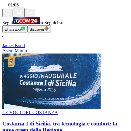
01:06
Segui
su
Seguici su
whatsapp
discover
-
James Bond
Aston Martin
LE VOCI DEL COSTANZA
Costanza I di Sicilia, tra tecnologia e comfort: la
nave green della Regione