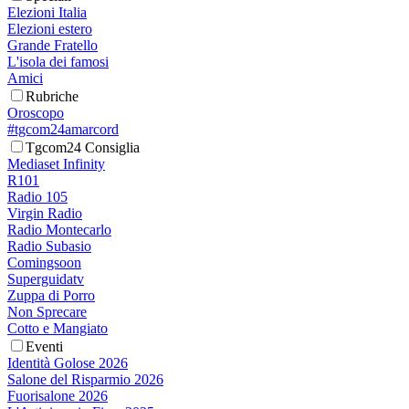
Elezioni Italia
Elezioni estero
Grande Fratello
L'isola dei famosi
Amici
Rubriche
Oroscopo
#tgcom24amarcord
Tgcom24 Consiglia
Mediaset Infinity
R101
Radio 105
Virgin Radio
Radio Montecarlo
Radio Subasio
Comingsoon
Superguidatv
Zuppa di Porro
Non Sprecare
Cotto e Mangiato
Eventi
Identità Golose 2026
Salone del Risparmio 2026
Fuorisalone 2026