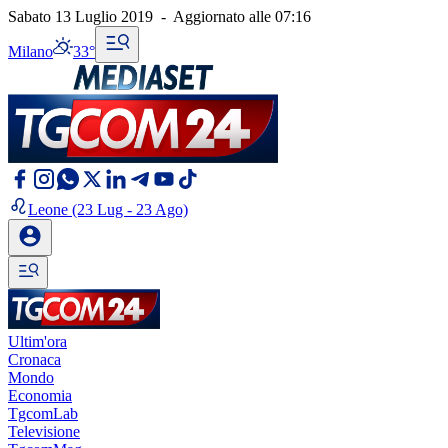
Sabato 13 Luglio 2019
-
Aggiornato alle
07:16
Milano
33°
Leone
(23 Lug - 23 Ago)
Ultim'ora
Cronaca
Mondo
Economia
TgcomLab
Televisione