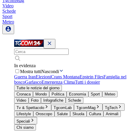
TgcomMag
Video
Schede
Sport
Meteo
In evidenza
Mostra tutti
Nascondi
Guerra Iran
Elezioni
Crans Montana
Epstein Files
Famiglia nel
bosco
Garlasco
Emergenza Clima
Tutti i dossier
Tutte le notizie del giorno
Cronaca
Mondo
Politica
Economia
Sport
Meteo
Video
Foto
Infografiche
Schede
Tv & Spettacolo
TgcomLab
TgcomMag
TgTech
Lifestyle
Oroscopo
Salute
Skuola
Cultura
Animali
Speciali
Chi siamo