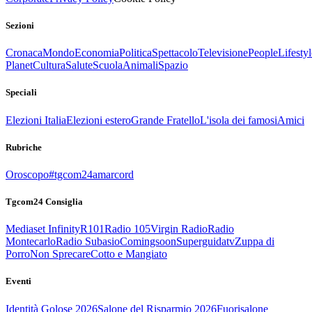
Sezioni
Cronaca
Mondo
Economia
Politica
Spettacolo
Televisione
People
Lifestyl
Planet
Cultura
Salute
Scuola
Animali
Spazio
Speciali
Elezioni Italia
Elezioni estero
Grande Fratello
L'isola dei famosi
Amici
Rubriche
Oroscopo
#tgcom24amarcord
Tgcom24 Consiglia
Mediaset Infinity
R101
Radio 105
Virgin Radio
Radio
Montecarlo
Radio Subasio
Comingsoon
Superguidatv
Zuppa di
Porro
Non Sprecare
Cotto e Mangiato
Eventi
Identità Golose 2026
Salone del Risparmio 2026
Fuorisalone