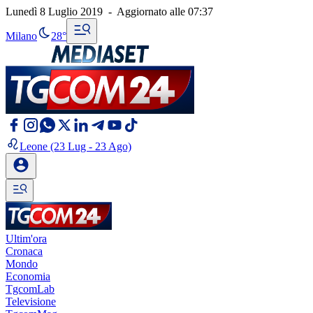
Lunedì 8 Luglio 2019
-
Aggiornato alle
07:37
Milano
28°
Leone
(23 Lug - 23 Ago)
Ultim'ora
Cronaca
Mondo
Economia
TgcomLab
Televisione