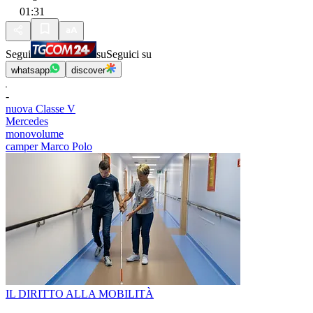
01:31
Segui
su
Seguici su
whatsapp
discover
-
nuova Classe V
Mercedes
monovolume
camper Marco Polo
IL DIRITTO ALLA MOBILITÀ