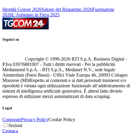
Identità Golose 2026
Salone del Risparmio 2026
Fuorisalone
2026
L'Artigiano in Fiera 2025
Seguici su
Copyright © 1999-
2026
RTI S.p.A. Business Digital -
P.Iva 03976881007 - Tutti i diritti riservati - Per la pubblicità
Mediamond S.p.A. - RTI S.p.A., Mediaset N.V., sede legale
Amsterdam (Paesi Bassi) - Uffici Viale Europa 46, 20093 Cologno
Monzese (MI)
Rispetto ai contenuti e ai dati personali trasmessi e/o
riprodotti è vietata ogni utilizzazione funzionale all’addestramento di
sistemi di intelligenza artificiale generativa. È altresì fatto divieto
espresso di utilizzare mezzi automatizzati di data scraping.
Legal
Corporate
Privacy Policy
Cookie Policy
Sezioni
Cronaca