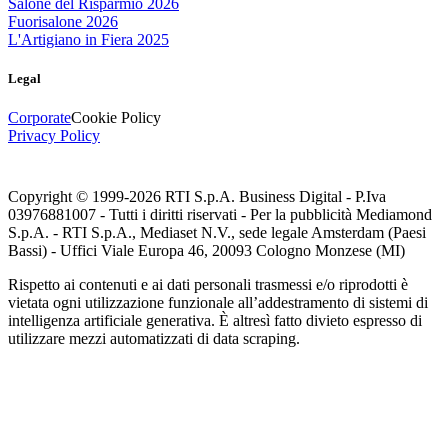
Salone del Risparmio 2026
Fuorisalone 2026
L'Artigiano in Fiera 2025
Legal
Corporate
Cookie Policy
Privacy Policy
Copyright © 1999-
2026
RTI S.p.A. Business Digital - P.Iva
03976881007 - Tutti i diritti riservati - Per la pubblicità Mediamond
S.p.A. - RTI S.p.A., Mediaset N.V., sede legale Amsterdam (Paesi
Bassi) - Uffici Viale Europa 46, 20093 Cologno Monzese (MI)
Rispetto ai contenuti e ai dati personali trasmessi e/o riprodotti è
vietata ogni utilizzazione funzionale all’addestramento di sistemi di
intelligenza artificiale generativa. È altresì fatto divieto espresso di
utilizzare mezzi automatizzati di data scraping.