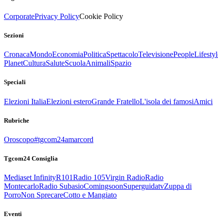
Corporate
Privacy Policy
Cookie Policy
Sezioni
Cronaca
Mondo
Economia
Politica
Spettacolo
Televisione
People
Lifestyl
Planet
Cultura
Salute
Scuola
Animali
Spazio
Speciali
Elezioni Italia
Elezioni estero
Grande Fratello
L'isola dei famosi
Amici
Rubriche
Oroscopo
#tgcom24amarcord
Tgcom24 Consiglia
Mediaset Infinity
R101
Radio 105
Virgin Radio
Radio
Montecarlo
Radio Subasio
Comingsoon
Superguidatv
Zuppa di
Porro
Non Sprecare
Cotto e Mangiato
Eventi