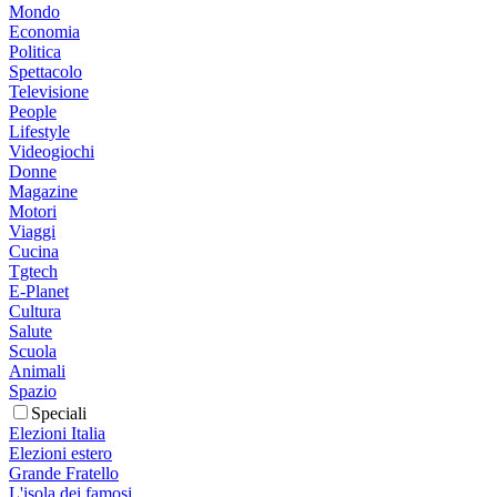
Mondo
Economia
Politica
Spettacolo
Televisione
People
Lifestyle
Videogiochi
Donne
Magazine
Motori
Viaggi
Cucina
Tgtech
E-Planet
Cultura
Salute
Scuola
Animali
Spazio
Speciali
Elezioni Italia
Elezioni estero
Grande Fratello
L'isola dei famosi