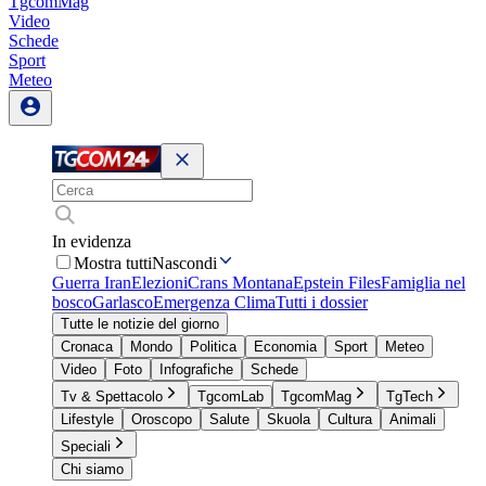
TgcomMag
Video
Schede
Sport
Meteo
In evidenza
Mostra tutti
Nascondi
Guerra Iran
Elezioni
Crans Montana
Epstein Files
Famiglia nel
bosco
Garlasco
Emergenza Clima
Tutti i dossier
Tutte le notizie del giorno
Cronaca
Mondo
Politica
Economia
Sport
Meteo
Video
Foto
Infografiche
Schede
Tv & Spettacolo
TgcomLab
TgcomMag
TgTech
Lifestyle
Oroscopo
Salute
Skuola
Cultura
Animali
Speciali
Chi siamo