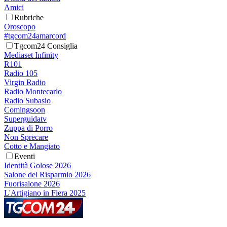
Amici
Rubriche
Oroscopo
#tgcom24amarcord
Tgcom24 Consiglia
Mediaset Infinity
R101
Radio 105
Virgin Radio
Radio Montecarlo
Radio Subasio
Comingsoon
Superguidatv
Zuppa di Porro
Non Sprecare
Cotto e Mangiato
Eventi
Identità Golose 2026
Salone del Risparmio 2026
Fuorisalone 2026
L'Artigiano in Fiera 2025