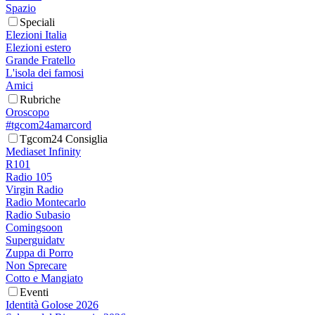
Spazio
Speciali
Elezioni Italia
Elezioni estero
Grande Fratello
L'isola dei famosi
Amici
Rubriche
Oroscopo
#tgcom24amarcord
Tgcom24 Consiglia
Mediaset Infinity
R101
Radio 105
Virgin Radio
Radio Montecarlo
Radio Subasio
Comingsoon
Superguidatv
Zuppa di Porro
Non Sprecare
Cotto e Mangiato
Eventi
Identità Golose 2026