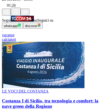
01:26
Segui
su
Seguici su
whatsapp
discover
vacanze
calciatori
LE VOCI DEL COSTANZA
Costanza I di Sicilia, tra tecnologia e comfort: la
nave green della Regione