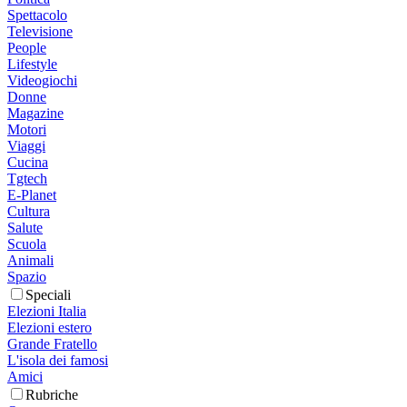
Spettacolo
Televisione
People
Lifestyle
Videogiochi
Donne
Magazine
Motori
Viaggi
Cucina
Tgtech
E-Planet
Cultura
Salute
Scuola
Animali
Spazio
Speciali
Elezioni Italia
Elezioni estero
Grande Fratello
L'isola dei famosi
Amici
Rubriche