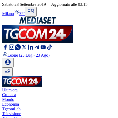
Sabato 28 Settembre 2019
-
Aggiornato alle
03:15
Milano
35°
Leone
(23 Lug - 23 Ago)
Ultim'ora
Cronaca
Mondo
Economia
TgcomLab
Televisione