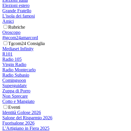
Elezioni Italia
Elezioni estero
Grande Fratello
L'isola dei famosi
Amici
Rubriche
Oroscopo
#tgcom24amarcord
Tgcom24 Consiglia
Mediaset Infinity
R101
Radio 105
Virgin Radio
Radio Montecarlo
Radio Subasio
Comingsoon
Superguidatv
Zuppa di Porro
Non Sprecare
Cotto e Mangiato
Eventi
Identità Golose 2026
Salone del Risparmio 2026
Fuorisalone 2026
L'Artigiano in Fiera 2025