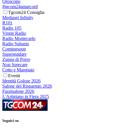
Oroscopo
#tgcom24amarcord
Tgcom24 Consiglia
Mediaset Infinity
R101
Radio 105
Virgin Radio
Radio Montecarlo
Radio Subasio
Comingsoon
Superguidatv
Zuppa di Porro
Non Sprecare
Cotto e Mangiato
Eventi
Identità Golose 2026
Salone del Risparmio 2026
Fuorisalone 2026
L'Artigiano in Fiera 2025
Seguici su