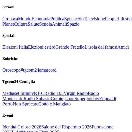
Sezioni
Cronaca
Mondo
Economia
Politica
Spettacolo
Televisione
People
Lifestyl
Planet
Cultura
Salute
Scuola
Animali
Spazio
Speciali
Elezioni Italia
Elezioni estero
Grande Fratello
L'isola dei famosi
Amici
Rubriche
Oroscopo
#tgcom24amarcord
Tgcom24 Consiglia
Mediaset Infinity
R101
Radio 105
Virgin Radio
Radio
Montecarlo
Radio Subasio
Comingsoon
Superguidatv
Zuppa di
Porro
Non Sprecare
Cotto e Mangiato
Eventi
Identità Golose 2026
Salone del Risparmio 2026
Fuorisalone