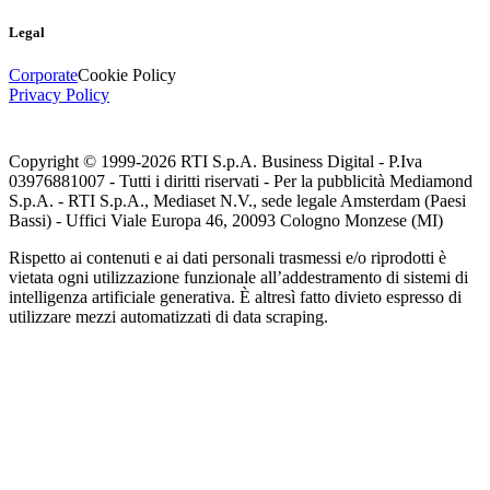
Legal
Corporate
Cookie Policy
Privacy Policy
Copyright © 1999-
2026
RTI S.p.A. Business Digital - P.Iva
03976881007 - Tutti i diritti riservati - Per la pubblicità Mediamond
S.p.A. - RTI S.p.A., Mediaset N.V., sede legale Amsterdam (Paesi
Bassi) - Uffici Viale Europa 46, 20093 Cologno Monzese (MI)
Rispetto ai contenuti e ai dati personali trasmessi e/o riprodotti è
vietata ogni utilizzazione funzionale all’addestramento di sistemi di
intelligenza artificiale generativa. È altresì fatto divieto espresso di
utilizzare mezzi automatizzati di data scraping.