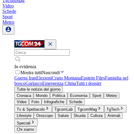
TgcomMag
Video
Schede
Sport
Meteo
In evidenza
Mostra tutti
Nascondi
Guerra Iran
Elezioni
Crans Montana
Epstein Files
Famiglia nel
bosco
Garlasco
Emergenza Clima
Tutti i dossier
Tutte le notizie del giorno
Cronaca
Mondo
Politica
Economia
Sport
Meteo
Video
Foto
Infografiche
Schede
Tv & Spettacolo
TgcomLab
TgcomMag
TgTech
Lifestyle
Oroscopo
Salute
Skuola
Cultura
Animali
Speciali
Chi siamo