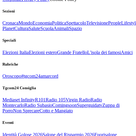
Sezioni
Cronaca
Mondo
Economia
Politica
Spettacolo
Televisione
People
Lifestyl
Planet
Cultura
Salute
Scuola
Animali
Spazio
Speciali
Elezioni Italia
Elezioni estero
Grande Fratello
L'isola dei famosi
Amici
Rubriche
Oroscopo
#tgcom24amarcord
Tgcom24 Consiglia
Mediaset Infinity
R101
Radio 105
Virgin Radio
Radio
Montecarlo
Radio Subasio
Comingsoon
Superguidatv
Zuppa di
Porro
Non Sprecare
Cotto e Mangiato
Eventi
Identità Golose 2026
Salone del Risparmio 2026
Fuorisalone