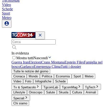
TgcomMag
Video
Schede
Sport
Meteo
In evidenza
Mostra tutti
Nascondi
Guerra Iran
Elezioni
Crans Montana
Epstein Files
Famiglia nel
bosco
Garlasco
Emergenza Clima
Tutti i dossier
Tutte le notizie del giorno
Cronaca
Mondo
Politica
Economia
Sport
Meteo
Video
Foto
Infografiche
Schede
Tv & Spettacolo
TgcomLab
TgcomMag
TgTech
Lifestyle
Oroscopo
Salute
Skuola
Cultura
Animali
Speciali
Chi siamo