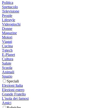
Politica
Spettacolo
Televisione
People
Lifestyle
Videogiochi
Donne
Magazine
Motori
Viaggi
Cucina
Tgtech
E-Planet
Cultura
Salute
Scuola
Animali
Spazio
Speciali
Elezioni Italia
Elezioni estero
Grande Fratello
L'isola dei famosi
Amici
Rubriche