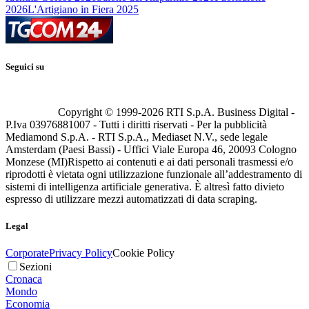
2026
L'Artigiano in Fiera 2025
Seguici su
Copyright © 1999-
2026
RTI S.p.A. Business Digital -
P.Iva 03976881007 - Tutti i diritti riservati - Per la pubblicità
Mediamond S.p.A. - RTI S.p.A., Mediaset N.V., sede legale
Amsterdam (Paesi Bassi) - Uffici Viale Europa 46, 20093 Cologno
Monzese (MI)
Rispetto ai contenuti e ai dati personali trasmessi e/o
riprodotti è vietata ogni utilizzazione funzionale all’addestramento di
sistemi di intelligenza artificiale generativa. È altresì fatto divieto
espresso di utilizzare mezzi automatizzati di data scraping.
Legal
Corporate
Privacy Policy
Cookie Policy
Sezioni
Cronaca
Mondo
Economia