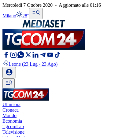
Mercoledì 7 Ottobre 2020
-
Aggiornato alle
01:16
Milano
28°
Leone
(23 Lug - 23 Ago)
Ultim'ora
Cronaca
Mondo
Economia
TgcomLab
Televisione