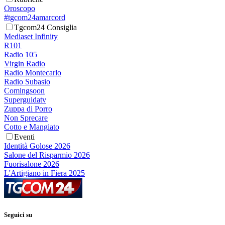
Oroscopo
#tgcom24amarcord
Tgcom24 Consiglia
Mediaset Infinity
R101
Radio 105
Virgin Radio
Radio Montecarlo
Radio Subasio
Comingsoon
Superguidatv
Zuppa di Porro
Non Sprecare
Cotto e Mangiato
Eventi
Identità Golose 2026
Salone del Risparmio 2026
Fuorisalone 2026
L'Artigiano in Fiera 2025
Seguici su