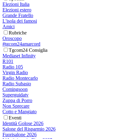
Elezioni Italia
Elezioni estero
Grande Fratello
L'isola dei famosi
Amici
Rubriche
Oroscopo
#tgcom24amarcord
Tgcom24 Consiglia
Mediaset Infinity
R101
Radio 105
Virgin Radio
Radio Montecarlo
Radio Subasio
Comingsoon
Superguidatv
Zuppa di Porro
Non Sprecare
Cotto e Mangiato
Eventi
Identità Golose 2026
Salone del Risparmio 2026
Fuorisalone 2026