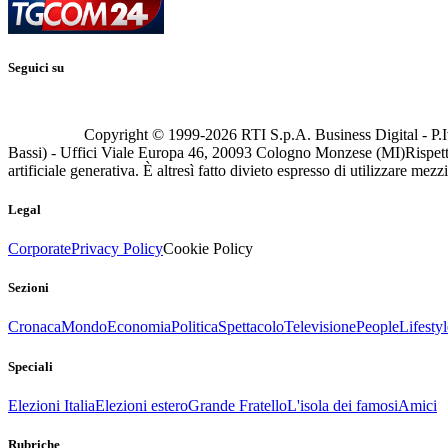
Seguici su
Copyright © 1999-
2026
RTI S.p.A. Business Digital - P.I
Bassi) - Uffici Viale Europa 46, 20093 Cologno Monzese (MI)
Rispett
artificiale generativa. È altresì fatto divieto espresso di utilizzare mez
Legal
Corporate
Privacy Policy
Cookie Policy
Sezioni
Cronaca
Mondo
Economia
Politica
Spettacolo
Televisione
People
Lifestyl
Speciali
Elezioni Italia
Elezioni estero
Grande Fratello
L'isola dei famosi
Amici
Rubriche