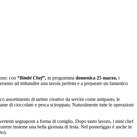
gamo: con
“Bimbi Chef”,
in programma
domenica 25 marzo,
i
uteranno ad imbandire una tavola perfetta e a preparare un fantastico
o assortimento di tartine creative da servire come antipasto, le
alame di cioccolato e pesca sciroppata. Naturalmente tutte le operazioni
ivertenti segnaposti a forma di coniglio. Dopo tanto lavoro, i mini chef
scorrere insieme una bella giornata di festa. Nel pomeriggio è anche in
to).