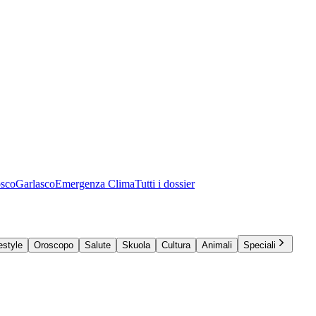
osco
Garlasco
Emergenza Clima
Tutti i dossier
estyle
Oroscopo
Salute
Skuola
Cultura
Animali
Speciali