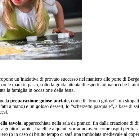
propone un’iniziativa di provato successo nel maniero alle porte di Ber
n le mani in pasta, sotto la guida attenta di esperti animatori che li ai
a la famiglia in occasione della festa.
 nella
preparazione golose portate,
come il “bruco goloso”, un simpatic
i fatti a mano) e un goloso dessert, lo “scherzetto pasquale”, a base di s
cesi.
ella tavola,
apparecchiata nella sala da pranzo, fin dalla creazione di d
 a genitori, amici, fratelli e a quanti vorranno avere come ospiti per tra
iero (o in caso di brutto tempo ci sarà una tombolata medievale al coper