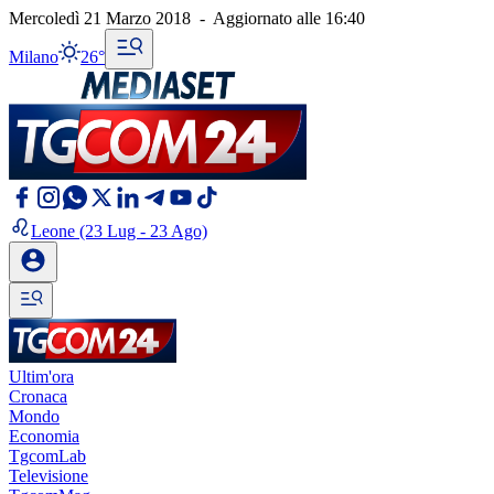
Mercoledì 21 Marzo 2018
-
Aggiornato alle
16:40
Milano
26°
Leone
(23 Lug - 23 Ago)
Ultim'ora
Cronaca
Mondo
Economia
TgcomLab
Televisione