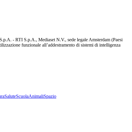
d S.p.A. - RTI S.p.A., Mediaset N.V., sede legale Amsterdam (Paesi
utilizzazione funzionale all’addestramento di sistemi di intelligenza
ura
Salute
Scuola
Animali
Spazio