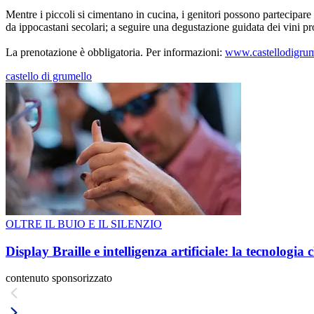
Mentre i piccoli si cimentano in cucina, i genitori possono partecipare
da ippocastani secolari; a seguire una degustazione guidata dei vini pr
La prenotazione è obbligatoria. Per informazioni:
www.castellodigrume
castello di grumello
OLTRE IL BUIO E IL SILENZIO
Display Braille e intelligenza artificiale: la tecnologi
contenuto sponsorizzato