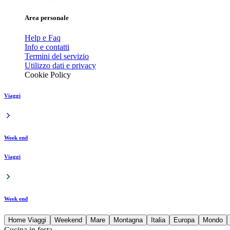
Area personale
Help e Faq
Info e contatti
Termini del servizio
Utilizzo dati e privacy
Cookie Policy
Viaggi
Week end
Viaggi
Week end
Home Viaggi
Weekend
Mare
Montagna
Italia
Europa
Mondo
Cucina in festa