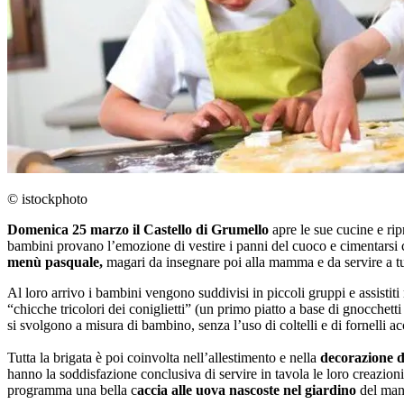
© istockphoto
Domenica 25 marzo il Castello di Grumello
apre le sue cucine e ri
bambini provano l’emozione di vestire i panni del cuoco e cimentarsi co
menù pasquale,
magari da insegnare poi alla mamma e da servire a tutt
Al loro arrivo i bambini vengono suddivisi in piccoli gruppi e assistiti
“chicche tricolori dei coniglietti” (un primo piatto a base di gnocchett
si svolgono a misura di bambino, senza l’uso di coltelli e di fornelli ac
Tutta la brigata è poi coinvolta nell’allestimento e nella
decorazione d
hanno la soddisfazione conclusiva di servire in tavola le loro creazioni
programma una bella c
accia alle uova nascoste nel giardino
del man