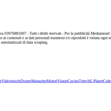
va 03976881007 - Tutti i diritti riservati - Per la pubblicità Mediamon
o ai contenuti e ai dati personali trasmessi e/o riprodotti è vietata ogni 
zi automatizzati di data scraping.
e
Videogiochi
Donne
Magazine
Motori
Viaggi
Cucina
Tgtech
E-Planet
Cult