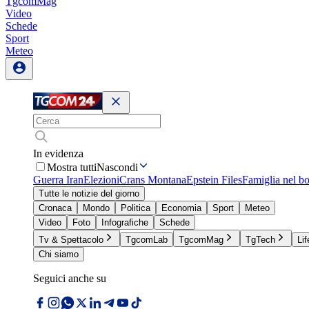
TgcomMag
Video
Schede
Sport
Meteo
In evidenza
Mostra tutti
Nascondi
Guerra Iran
Elezioni
Crans Montana
Epstein Files
Famiglia nel b
Tutte le notizie del giorno
Cronaca
Mondo
Politica
Economia
Sport
Meteo
Video
Foto
Infografiche
Schede
Tv & Spettacolo
TgcomLab
TgcomMag
TgTech
Lif
Chi siamo
Seguici anche su