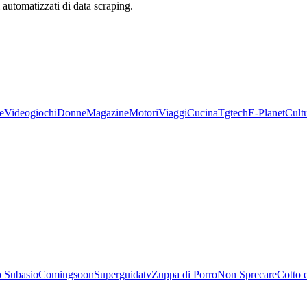
zi automatizzati di data scraping.
e
Videogiochi
Donne
Magazine
Motori
Viaggi
Cucina
Tgtech
E-Planet
Cult
 Subasio
Comingsoon
Superguidatv
Zuppa di Porro
Non Sprecare
Cotto 