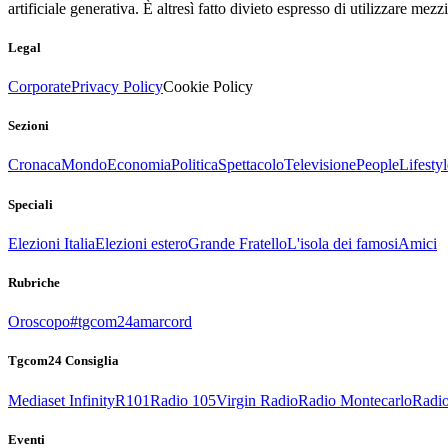
artificiale generativa. È altresì fatto divieto espresso di utilizzare mez
Legal
Corporate
Privacy Policy
Cookie Policy
Sezioni
Cronaca
Mondo
Economia
Politica
Spettacolo
Televisione
People
Lifestyl
Speciali
Elezioni Italia
Elezioni estero
Grande Fratello
L'isola dei famosi
Amici
Rubriche
Oroscopo
#tgcom24amarcord
Tgcom24 Consiglia
Mediaset Infinity
R101
Radio 105
Virgin Radio
Radio Montecarlo
Radio
Eventi