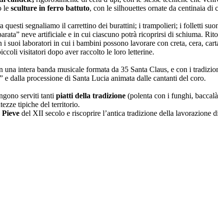
 le
sculture in ferro battuto
, con le silhouettes ornate da centinaia di
a questi segnaliamo il carrettino dei burattini; i trampolieri; i folletti suo
arata” neve artificiale e in cui ciascuno potrà ricoprirsi di schiuma. Ri
i suoi laboratori in cui i bambini possono lavorare con creta, cera, cart
ccoli visitatori dopo aver raccolto le loro letterine.
on una intera banda musicale formata da 35 Santa Claus, e con i tradiz
e” e dalla processione di Santa Lucia animata dalle cantanti del coro.
gono serviti tanti
piatti della tradizione
(polenta con i funghi, baccalà 
tezze tipiche del territorio.
a Pieve
del XII secolo e riscoprire l’antica tradizione della lavorazione d