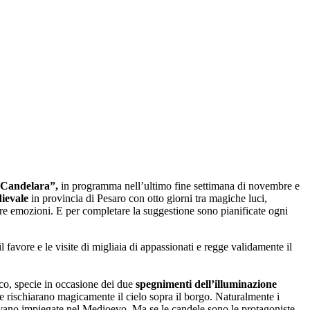
 Candelara”,
in programma nell’ultimo fine settimana di novembre e
ievale
in provincia di Pesaro con otto giorni tra magiche luci,
 altre emozioni. E per completare la suggestione sono pianificate ogni
 favore e le visite di migliaia di appassionati e regge validamente il
sco, specie in occasione dei due
spegnimenti dell’illuminazione
e rischiarano magicamente il cielo sopra il borgo. Naturalmente i
ivano impiegate nel Medioevo. Ma se le candele sono le protagoniste,