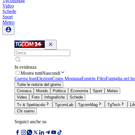
TgcomMag
Video
Schede
Sport
Meteo
In evidenza
Mostra tutti
Nascondi
Guerra Iran
Elezioni
Crans Montana
Epstein Files
Famiglia nel b
Tutte le notizie del giorno
Cronaca
Mondo
Politica
Economia
Sport
Meteo
Video
Foto
Infografiche
Schede
Tv & Spettacolo
TgcomLab
TgcomMag
TgTech
Lif
Chi siamo
Seguici anche su