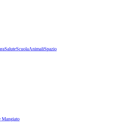
ura
Salute
Scuola
Animali
Spazio
e Mangiato