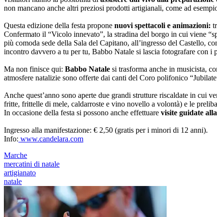
non mancano anche altri preziosi prodotti artigianali, come ad esempio
Questa edizione della festa propone
nuovi spettacoli e animazioni:
tr
Confermato il “Vicolo innevato”, la stradina del borgo in cui viene “sp
più comoda sede della Sala del Capitano, all’ingresso del Castello, con 
incontro davvero a tu per tu, Babbo Natale si lascia fotografare con i pi
Ma non finisce qui:
Babbo Natale
si trasforma anche in musicista, c
atmosfere natalizie sono offerte dai canti del Coro polifonico “Jubilat
Anche quest’anno sono aperte due grandi strutture riscaldate in cui ven
fritte, frittelle di mele, caldarroste e vino novello a volontà) e le preliba
In occasione della festa si possono anche effettuare
visite guidate all
Ingresso alla manifestazione: € 2,50 (gratis per i minori di 12 anni).
Info:
​www.candelara.com
Marche
mercatini di natale
artigianato
natale