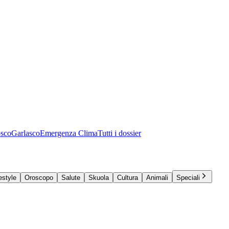
osco
Garlasco
Emergenza Clima
Tutti i dossier
estyle
Oroscopo
Salute
Skuola
Cultura
Animali
Speciali