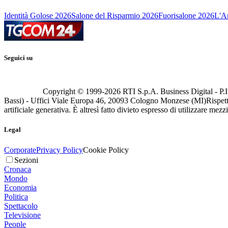
Identità Golose 2026
Salone del Risparmio 2026
Fuorisalone 2026
L'Ar
Seguici su
Copyright © 1999-
2026
RTI S.p.A. Business Digital - P.I
Bassi) - Uffici Viale Europa 46, 20093 Cologno Monzese (MI)
Rispett
artificiale generativa. È altresì fatto divieto espresso di utilizzare mez
Legal
Corporate
Privacy Policy
Cookie Policy
Sezioni
Cronaca
Mondo
Economia
Politica
Spettacolo
Televisione
People