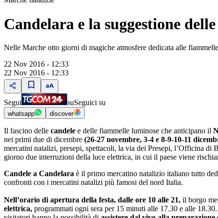
Candelara e la suggestione delle
Nelle Marche otto giorni di magiche atmosfere dedicata alle fiammelle
22 Nov 2016 - 12:33
22 Nov 2016 - 12:33
Segui
su
Seguici su
whatsapp
discover
Il fascino delle
candele
e delle fiammelle luminose che anticipano il
N
nei primi due di dicembre
(26-27 novembre, 3-4 e 8-9-10-11 dicemb
mercatini natalizi, presepi, spettacoli, la via dei Presepi, l’Officina d
giorno due interruzioni della luce elettrica, in cui il paese viene risch
Candele a Candelara
è il primo mercatino natalizio italiano tutto de
confronti con i mercatini natalizi più famosi del nord Italia.
Nell’orario di apertura della festa, dalle ore 10 alle 21,
il borgo med
elettrica,
programmati ogni sera per 15 minuti alle 17.30 e alle 18.30.
visitatori hanno la possibilità di
assistere dal vivo alla preparazione 