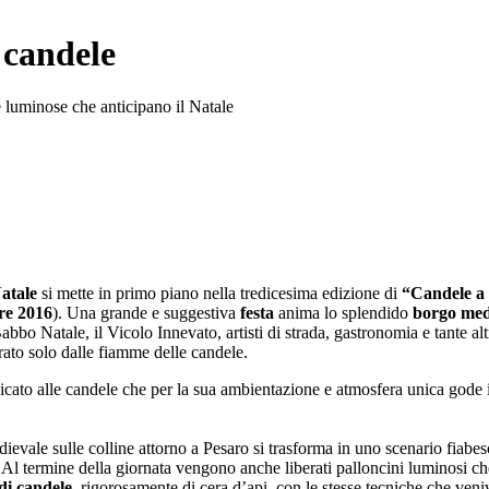
 candele
 luminose che anticipano il Natale
atale
si mette in primo piano nella tredicesima edizione di
“Candele a
re 2016
). Una grande e suggestiva
festa
anima lo splendido
borgo med
i Babbo Natale, il Vicolo Innevato, artisti di strada, gastronomia e tante
iarato solo dalle fiamme delle candele.
dicato alle candele che per la sua ambientazione e atmosfera unica gode il
ievale sulle colline attorno a Pesaro si trasforma in uno scenario fiabe
 Al termine della giornata vengono anche liberati palloncini luminosi ch
di candele,
rigorosamente di cera d’api, con le stesse tecniche che ven