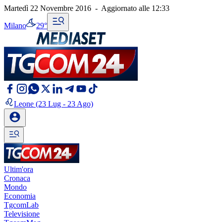
Martedì 22 Novembre 2016
-
Aggiornato alle
12:33
Milano
29°
Leone
(23 Lug - 23 Ago)
Ultim'ora
Cronaca
Mondo
Economia
TgcomLab
Televisione