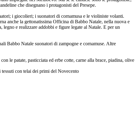
 candeline che disegnano i protagonisti del Presepe.
natori; i giocolieri; i suonatori di cornamusa e le violiniste volanti.
torna anche la gettonatissima Officina di Babbo Natale, nella nuova e
a, legno e realizzare addobbi e figure legate al Natale. E per un
ionali Babbo Natale suonatori di zampogne e cornamuse. Altre
con le patate, pasticciata ed erbe cotte, carne alla brace, piadina, olive
i tessuti con telai dei primi del Novecento