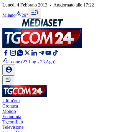
Lunedì 4 Febbraio 2013
-
Aggiornato alle
17:22
Milano
29°
Leone
(23 Lug - 23 Ago)
Ultim'ora
Cronaca
Mondo
Economia
TgcomLab
Televisione