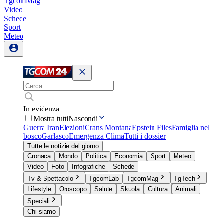
TgcomMag
Video
Schede
Sport
Meteo
In evidenza
Mostra tutti
Nascondi
Guerra Iran
Elezioni
Crans Montana
Epstein Files
Famiglia nel
bosco
Garlasco
Emergenza Clima
Tutti i dossier
Tutte le notizie del giorno
Cronaca
Mondo
Politica
Economia
Sport
Meteo
Video
Foto
Infografiche
Schede
Tv & Spettacolo
TgcomLab
TgcomMag
TgTech
Lifestyle
Oroscopo
Salute
Skuola
Cultura
Animali
Speciali
Chi siamo