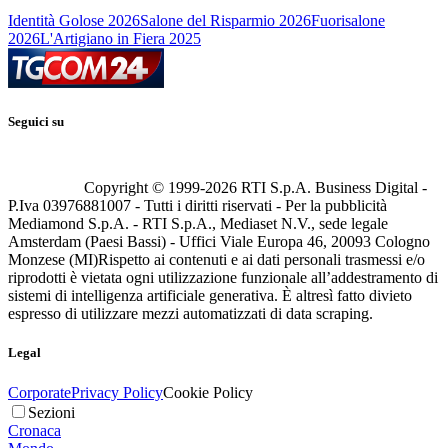
Identità Golose 2026
Salone del Risparmio 2026
Fuorisalone
2026
L'Artigiano in Fiera 2025
Seguici su
Copyright © 1999-
2026
RTI S.p.A. Business Digital -
P.Iva 03976881007 - Tutti i diritti riservati - Per la pubblicità
Mediamond S.p.A. - RTI S.p.A., Mediaset N.V., sede legale
Amsterdam (Paesi Bassi) - Uffici Viale Europa 46, 20093 Cologno
Monzese (MI)
Rispetto ai contenuti e ai dati personali trasmessi e/o
riprodotti è vietata ogni utilizzazione funzionale all’addestramento di
sistemi di intelligenza artificiale generativa. È altresì fatto divieto
espresso di utilizzare mezzi automatizzati di data scraping.
Legal
Corporate
Privacy Policy
Cookie Policy
Sezioni
Cronaca