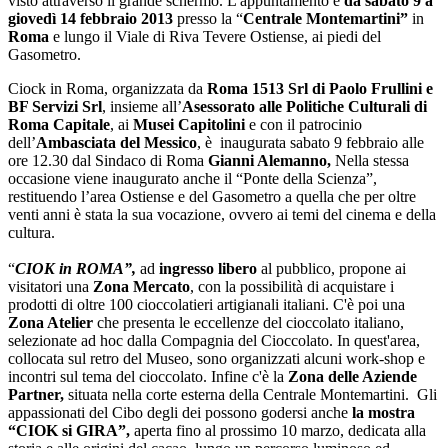
visto attraverso il grande schermo. L'appuntamento è
da sabato 9 a
giovedì 14 febbraio 2013
presso la “
Centrale Montemartini”
in
Roma
e lungo il Viale di Riva Tevere Ostiense, ai piedi del
Gasometro.
Ciock in Roma, organizzata da
Roma 1513 Srl di Paolo Frullini e
BF Servizi Srl
, insieme all’
Asessorato alle Politiche Culturali di
Roma Capitale
, ai
Musei
Capitolini
e con il patrocinio
dell’
Ambasciata del Messico
, è inaugurata sabato 9 febbraio alle
ore 12.30 dal Sindaco di Roma
Gianni Alemanno,
Nella stessa
occasione viene inaugurato anche il “Ponte della Scienza”,
restituendo l’area Ostiense e del Gasometro a quella che per oltre
venti anni è stata la sua vocazione, ovvero ai temi del cinema e della
cultura.
“
CIOK in ROMA”,
ad
ingresso libero
al pubblico, propone ai
visitatori una
Zona Mercato
, con la possibilità di acquistare i
prodotti di oltre 100 cioccolatieri artigianali italiani. C'è poi una
Zona Atelier
che presenta le eccellenze del cioccolato italiano,
selezionate ad hoc dalla Compagnia del Cioccolato. In quest'area,
collocata sul retro del Museo, sono organizzati alcuni work-shop e
incontri sul tema del cioccolato. Infine c'è la
Zona delle Aziende
Partner,
situata nella corte esterna della Centrale Montemartini. Gli
appassionati del Cibo degli dei possono godersi anche
la mostra
“CIOK si GIRA”,
aperta fino al prossimo 10 marzo, dedicata alla