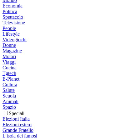
Mondo
Economia
Politica
Spettacolo
Televisione
People
Lifestyle
Videogiochi
Donne
Magazine
Motori
Viaggi
Cucina
Tgtech
E-Planet
Cultura
Salute
Scuola
Animali
Spazio
Speciali
Elezioni Italia
Elezioni estero
Grande Fratello
L'isola dei famosi