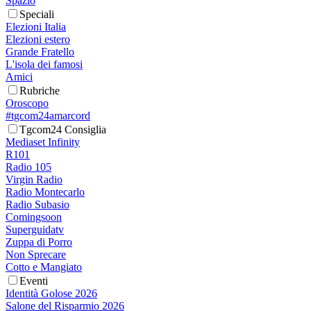
Spazio
Speciali
Elezioni Italia
Elezioni estero
Grande Fratello
L'isola dei famosi
Amici
Rubriche
Oroscopo
#tgcom24amarcord
Tgcom24 Consiglia
Mediaset Infinity
R101
Radio 105
Virgin Radio
Radio Montecarlo
Radio Subasio
Comingsoon
Superguidatv
Zuppa di Porro
Non Sprecare
Cotto e Mangiato
Eventi
Identità Golose 2026
Salone del Risparmio 2026