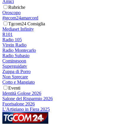
Amici
Rubriche
Oroscopo
#tgcom24amarcord
Tgcom24 Consiglia
Mediaset Infinity
R101
Radio 105
Virgin Radio
Radio Montecarlo
Radio Subasio
Comingsoon
Superguidatv
Zuppa di Porro
Non Sprecare
Cotto e Mangiato
Eventi
Identità Golose 2026
Salone del Risparmio 2026
Fuorisalone 2026
L'Artigiano in Fiera 2025