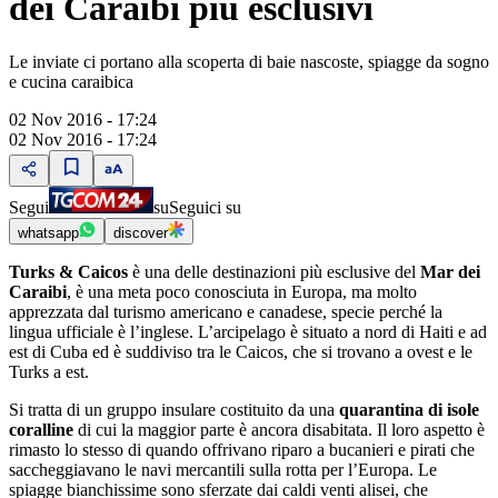
dei Caraibi più esclusivi
Le inviate ci portano alla scoperta di baie nascoste, spiagge da sogno
e cucina caraibica
02 Nov 2016 - 17:24
02 Nov 2016 - 17:24
Segui
su
Seguici su
whatsapp
discover
Turks & Caicos
è una delle destinazioni più esclusive del
Mar dei
Caraibi
, è una meta poco conosciuta in Europa, ma molto
apprezzata dal turismo americano e canadese, specie perché la
lingua ufficiale è l’inglese. L’arcipelago è situato a nord di Haiti e ad
est di Cuba ed è suddiviso tra le Caicos, che si trovano a ovest e le
Turks a est.
Si tratta di un gruppo insulare costituito da una
quarantina di isole
coralline
di cui la maggior parte è ancora disabitata. Il loro aspetto è
rimasto lo stesso di quando offrivano riparo a bucanieri e pirati che
saccheggiavano le navi mercantili sulla rotta per l’Europa. Le
spiagge bianchissime sono sferzate dai caldi venti alisei, che