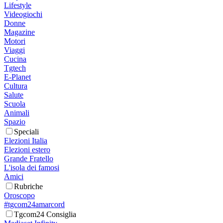
Lifestyle
Videogiochi
Donne
Magazine
Motori
Viaggi
Cucina
Tgtech
E-Planet
Cultura
Salute
Scuola
Animali
Spazio
Speciali
Elezioni Italia
Elezioni estero
Grande Fratello
L'isola dei famosi
Amici
Rubriche
Oroscopo
#tgcom24amarcord
Tgcom24 Consiglia