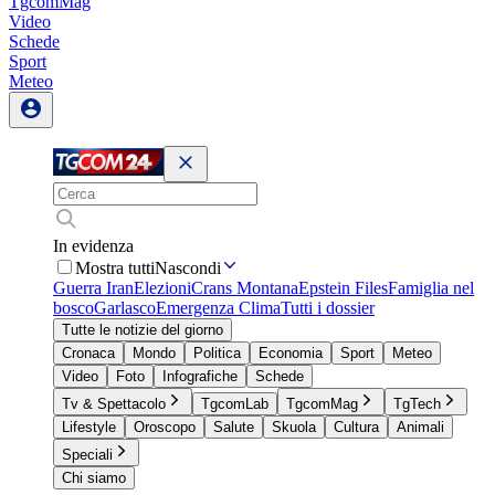
TgcomMag
Video
Schede
Sport
Meteo
In evidenza
Mostra tutti
Nascondi
Guerra Iran
Elezioni
Crans Montana
Epstein Files
Famiglia nel
bosco
Garlasco
Emergenza Clima
Tutti i dossier
Tutte le notizie del giorno
Cronaca
Mondo
Politica
Economia
Sport
Meteo
Video
Foto
Infografiche
Schede
Tv & Spettacolo
TgcomLab
TgcomMag
TgTech
Lifestyle
Oroscopo
Salute
Skuola
Cultura
Animali
Speciali
Chi siamo