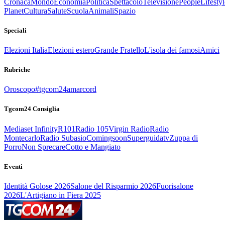
Cronaca
Mondo
Economia
Politica
Spettacolo
Televisione
People
Lifestyl
Planet
Cultura
Salute
Scuola
Animali
Spazio
Speciali
Elezioni Italia
Elezioni estero
Grande Fratello
L'isola dei famosi
Amici
Rubriche
Oroscopo
#tgcom24amarcord
Tgcom24 Consiglia
Mediaset Infinity
R101
Radio 105
Virgin Radio
Radio
Montecarlo
Radio Subasio
Comingsoon
Superguidatv
Zuppa di
Porro
Non Sprecare
Cotto e Mangiato
Eventi
Identità Golose 2026
Salone del Risparmio 2026
Fuorisalone
2026
L'Artigiano in Fiera 2025