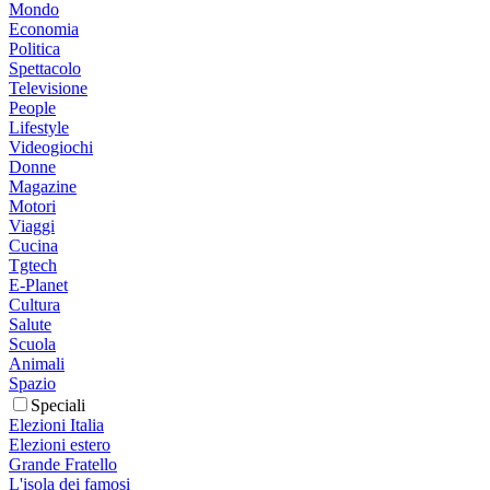
Mondo
Economia
Politica
Spettacolo
Televisione
People
Lifestyle
Videogiochi
Donne
Magazine
Motori
Viaggi
Cucina
Tgtech
E-Planet
Cultura
Salute
Scuola
Animali
Spazio
Speciali
Elezioni Italia
Elezioni estero
Grande Fratello
L'isola dei famosi