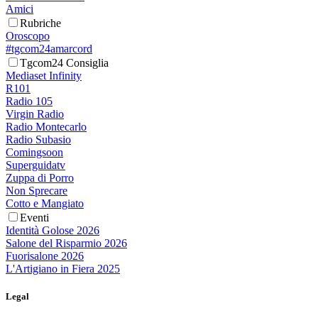
Amici
Rubriche
Oroscopo
#tgcom24amarcord
Tgcom24 Consiglia
Mediaset Infinity
R101
Radio 105
Virgin Radio
Radio Montecarlo
Radio Subasio
Comingsoon
Superguidatv
Zuppa di Porro
Non Sprecare
Cotto e Mangiato
Eventi
Identità Golose 2026
Salone del Risparmio 2026
Fuorisalone 2026
L'Artigiano in Fiera 2025
Legal