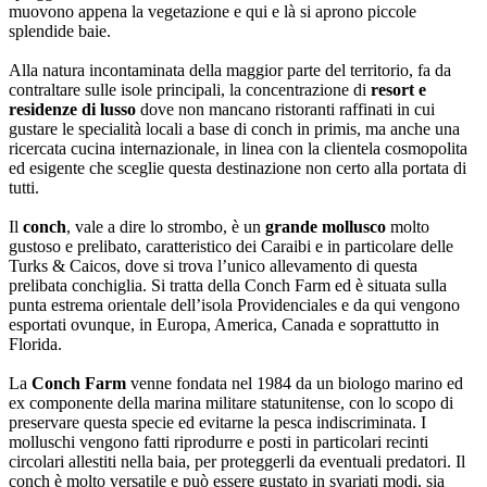
muovono appena la vegetazione e qui e là si aprono piccole
splendide baie.
Alla natura incontaminata della maggior parte del territorio, fa da
contraltare sulle isole principali, la concentrazione di
resort e
residenze di lusso
dove non mancano ristoranti raffinati in cui
gustare le specialità locali a base di conch in primis, ma anche una
ricercata cucina internazionale, in linea con la clientela cosmopolita
ed esigente che sceglie questa destinazione non certo alla portata di
tutti.
Il
conch
, vale a dire lo strombo, è un
grande mollusco
molto
gustoso e prelibato, caratteristico dei Caraibi e in particolare delle
Turks & Caicos, dove si trova l’unico allevamento di questa
prelibata conchiglia. Si tratta della Conch Farm ed è situata sulla
punta estrema orientale dell’isola Providenciales e da qui vengono
esportati ovunque, in Europa, America, Canada e soprattutto in
Florida.
La
Conch Farm
venne fondata nel 1984 da un biologo marino ed
ex componente della marina militare statunitense, con lo scopo di
preservare questa specie ed evitarne la pesca indiscriminata. I
molluschi vengono fatti riprodurre e posti in particolari recinti
circolari allestiti nella baia, per proteggerli da eventuali predatori. Il
conch è molto versatile e può essere gustato in svariati modi, sia