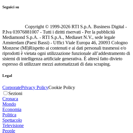
Seguici su
Copyright © 1999-
2026
RTI S.p.A. Business Digital -
P.Iva 03976881007 - Tutti i diritti riservati - Per la pubblicità
Mediamond S.p.A. - RTI S.p.A., Mediaset N.V., sede legale
Amsterdam (Paesi Bassi) - Uffici Viale Europa 46, 20093 Cologno
Monzese (MI)
Rispetto ai contenuti e ai dati personali trasmessi e/o
riprodotti è vietata ogni utilizzazione funzionale all’addestramento di
sistemi di intelligenza artificiale generativa. È altresì fatto divieto
espresso di utilizzare mezzi automatizzati di data scraping.
Legal
Corporate
Privacy Policy
Cookie Policy
Sezioni
Cronaca
Mondo
Economia
Politica
Spettacolo
Televisione
People