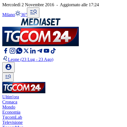
Mercoledì 2 Novembre 2016
-
Aggiornato alle
17:24
Milano
36°
Leone
(23 Lug - 23 Ago)
Ultim'ora
Cronaca
Mondo
Economia
TgcomLab
Televisione