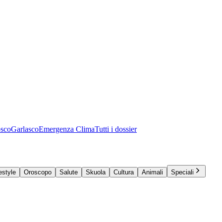
osco
Garlasco
Emergenza Clima
Tutti i dossier
estyle
Oroscopo
Salute
Skuola
Cultura
Animali
Speciali