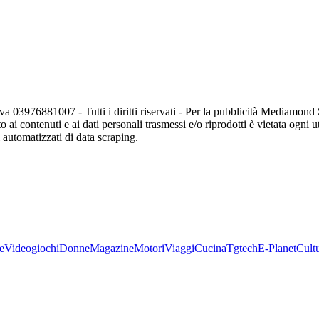
va 03976881007 - Tutti i diritti riservati - Per la pubblicità Mediamon
o ai contenuti e ai dati personali trasmessi e/o riprodotti è vietata ogni 
zi automatizzati di data scraping.
e
Videogiochi
Donne
Magazine
Motori
Viaggi
Cucina
Tgtech
E-Planet
Cult