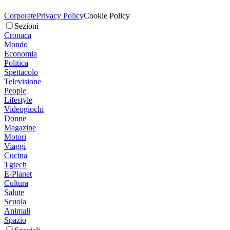
Corporate
Privacy Policy
Cookie Policy
Sezioni
Cronaca
Mondo
Economia
Politica
Spettacolo
Televisione
People
Lifestyle
Videogiochi
Donne
Magazine
Motori
Viaggi
Cucina
Tgtech
E-Planet
Cultura
Salute
Scuola
Animali
Spazio