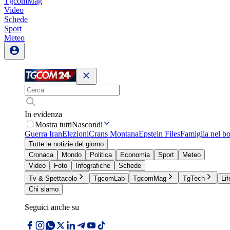
TgcomMag
Video
Schede
Sport
Meteo
In evidenza
Mostra tutti
Nascondi
Guerra Iran
Elezioni
Crans Montana
Epstein Files
Famiglia nel b
Tutte le notizie del giorno
Cronaca
Mondo
Politica
Economia
Sport
Meteo
Video
Foto
Infografiche
Schede
Tv & Spettacolo
TgcomLab
TgcomMag
TgTech
Lif
Chi siamo
Seguici anche su