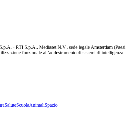
d S.p.A. - RTI S.p.A., Mediaset N.V., sede legale Amsterdam (Paesi
utilizzazione funzionale all’addestramento di sistemi di intelligenza
ura
Salute
Scuola
Animali
Spazio