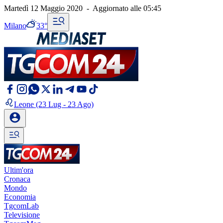
Martedì 12 Maggio 2020
-
Aggiornato alle
05:45
Milano
33°
Leone
(23 Lug - 23 Ago)
Ultim'ora
Cronaca
Mondo
Economia
TgcomLab
Televisione