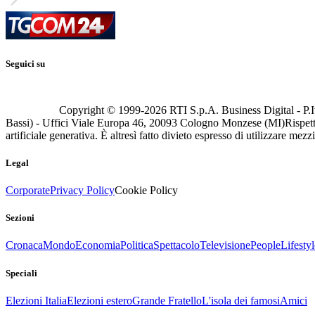
Seguici su
Copyright © 1999-
2026
RTI S.p.A. Business Digital - P.I
Bassi) - Uffici Viale Europa 46, 20093 Cologno Monzese (MI)
Rispett
artificiale generativa. È altresì fatto divieto espresso di utilizzare mez
Legal
Corporate
Privacy Policy
Cookie Policy
Sezioni
Cronaca
Mondo
Economia
Politica
Spettacolo
Televisione
People
Lifestyl
Speciali
Elezioni Italia
Elezioni estero
Grande Fratello
L'isola dei famosi
Amici