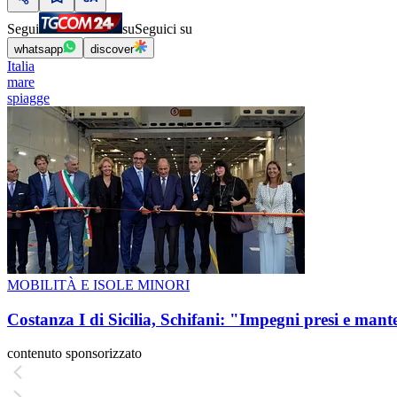
Segui
su
Seguici su
whatsapp
discover
Italia
mare
spiagge
MOBILITÀ E ISOLE MINORI
Costanza I di Sicilia, Schifani: "Impegni presi e mant
contenuto sponsorizzato