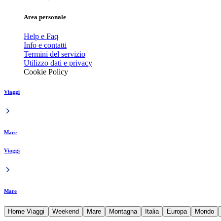
Area personale
Help e Faq
Info e contatti
Termini del servizio
Utilizzo dati e privacy
Cookie Policy
Viaggi
Mare
Viaggi
Mare
Home Viaggi
Weekend
Mare
Montagna
Italia
Europa
Mondo