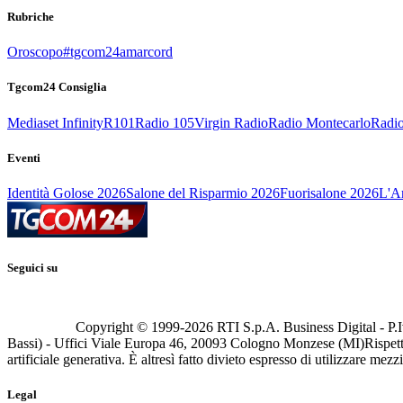
Rubriche
Oroscopo
#tgcom24amarcord
Tgcom24 Consiglia
Mediaset Infinity
R101
Radio 105
Virgin Radio
Radio Montecarlo
Radio
Eventi
Identità Golose 2026
Salone del Risparmio 2026
Fuorisalone 2026
L'Ar
Seguici su
Copyright © 1999-
2026
RTI S.p.A. Business Digital - P.I
Bassi) - Uffici Viale Europa 46, 20093 Cologno Monzese (MI)
Rispett
artificiale generativa. È altresì fatto divieto espresso di utilizzare mez
Legal