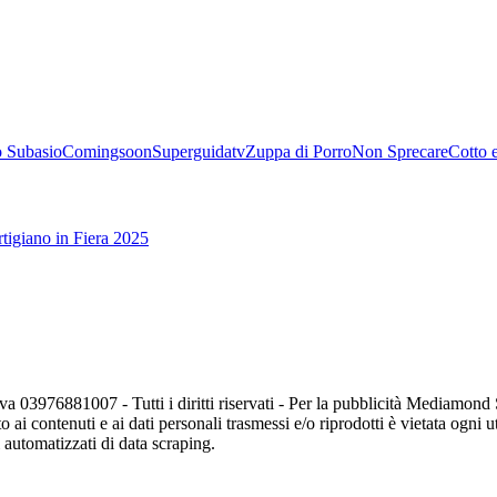
 Subasio
Comingsoon
Superguidatv
Zuppa di Porro
Non Sprecare
Cotto 
tigiano in Fiera 2025
va 03976881007 - Tutti i diritti riservati - Per la pubblicità Mediamon
o ai contenuti e ai dati personali trasmessi e/o riprodotti è vietata ogni 
zi automatizzati di data scraping.