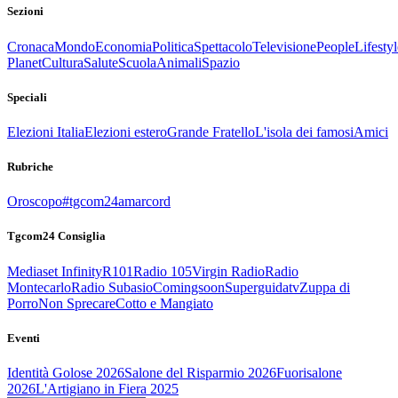
Sezioni
Cronaca
Mondo
Economia
Politica
Spettacolo
Televisione
People
Lifestyl
Planet
Cultura
Salute
Scuola
Animali
Spazio
Speciali
Elezioni Italia
Elezioni estero
Grande Fratello
L'isola dei famosi
Amici
Rubriche
Oroscopo
#tgcom24amarcord
Tgcom24 Consiglia
Mediaset Infinity
R101
Radio 105
Virgin Radio
Radio
Montecarlo
Radio Subasio
Comingsoon
Superguidatv
Zuppa di
Porro
Non Sprecare
Cotto e Mangiato
Eventi
Identità Golose 2026
Salone del Risparmio 2026
Fuorisalone
2026
L'Artigiano in Fiera 2025