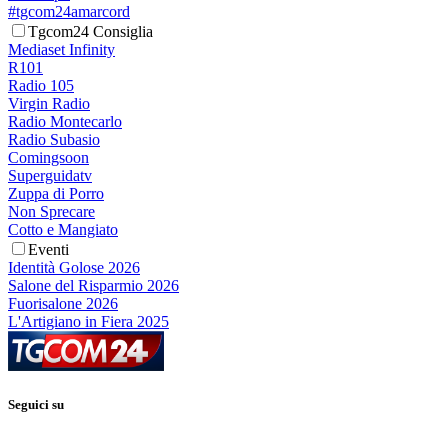
#tgcom24amarcord
Tgcom24 Consiglia
Mediaset Infinity
R101
Radio 105
Virgin Radio
Radio Montecarlo
Radio Subasio
Comingsoon
Superguidatv
Zuppa di Porro
Non Sprecare
Cotto e Mangiato
Eventi
Identità Golose 2026
Salone del Risparmio 2026
Fuorisalone 2026
L'Artigiano in Fiera 2025
Seguici su