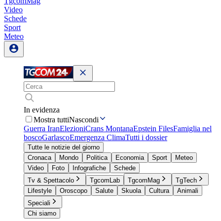
TgcomMag
Video
Schede
Sport
Meteo
In evidenza
Mostra tutti
Nascondi
Guerra Iran
Elezioni
Crans Montana
Epstein Files
Famiglia nel
bosco
Garlasco
Emergenza Clima
Tutti i dossier
Tutte le notizie del giorno
Cronaca
Mondo
Politica
Economia
Sport
Meteo
Video
Foto
Infografiche
Schede
Tv & Spettacolo
TgcomLab
TgcomMag
TgTech
Lifestyle
Oroscopo
Salute
Skuola
Cultura
Animali
Speciali
Chi siamo