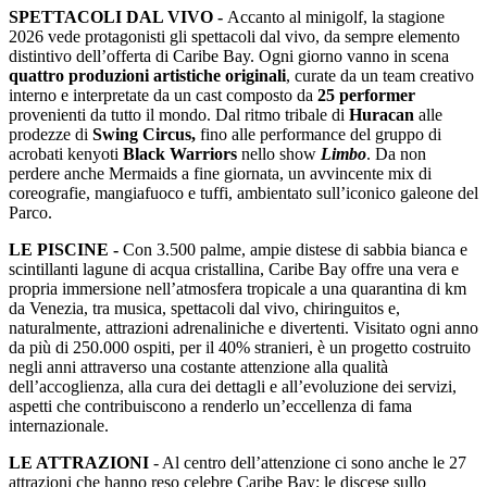
SPETTACOLI DAL VIVO -
Accanto al minigolf, la stagione
2026 vede protagonisti gli spettacoli dal vivo, da sempre elemento
distintivo dell’offerta di Caribe Bay. Ogni giorno vanno in scena
quattro produzioni artistiche originali
, curate da un team creativo
interno e interpretate da un cast composto da
25 performer
provenienti da tutto il mondo. Dal ritmo tribale di
Huracan
alle
prodezze di
Swing Circus,
fino alle performance del gruppo di
acrobati kenyoti
Black Warriors
nello show
Limbo
. Da non
perdere anche Mermaids a fine giornata, un avvincente mix di
coreografie, mangiafuoco e tuffi, ambientato sull’iconico galeone del
Parco.
LE PISCINE -
Con 3.500 palme, ampie distese di sabbia bianca e
scintillanti lagune di acqua cristallina, Caribe Bay offre una vera e
propria immersione nell’atmosfera tropicale a una quarantina di km
da Venezia, tra musica, spettacoli dal vivo, chiringuitos e,
naturalmente, attrazioni adrenaliniche e divertenti. Visitato ogni anno
da più di 250.000 ospiti, per il 40% stranieri, è un progetto costruito
negli anni attraverso una costante attenzione alla qualità
dell’accoglienza, alla cura dei dettagli e all’evoluzione dei servizi,
aspetti che contribuiscono a renderlo un’eccellenza di fama
internazionale.
­LE ATTRAZIONI
- Al centro dell’attenzione ci sono anche le 27
attrazioni che hanno reso celebre Caribe Bay: le discese sullo