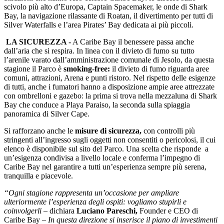
scivolo più alto d’Europa, Captain Spacemaker, le onde di Shark
Bay, la navigazione rilassante di Roatan, il divertimento per tutti di
Silver Waterfalls e l’area Pirates’ Bay dedicata ai più piccoli.
LA SICUREZZA -
A Caribe Bay il benessere passa anche
dall’aria che si respira. In linea con il divieto di fumo su tutto
l’arenile varato dall’amministrazione comunale di Jesolo, da questa
stagione il Parco è
smoking-free:
il divieto di fumo riguarda aree
comuni, attrazioni, Arena e punti ristoro. Nel rispetto delle esigenze
di tutti, anche i fumatori hanno a disposizione ampie aree attrezzate
con ombrelloni e gazebo: la prima si trova nella mezzaluna di Shark
Bay che conduce a Playa Paraiso, la seconda sulla spiaggia
panoramica di Silver Cape.
Si rafforzano anche le
misure di sicurezza,
con controlli più
stringenti all’ingresso sugli oggetti non consentiti o pericolosi, il cui
elenco è disponibile sul sito del Parco. Una scelta che risponde a
un’esigenza condivisa a livello locale e conferma l’impegno di
Caribe Bay nel garantire a tutti un’esperienza sempre più serena,
tranquilla e piacevole.
“Ogni stagione rappresenta un’occasione per ampliare
ulteriormente l’esperienza degli ospiti: vogliamo stupirli e
coinvolgerli –
dichiara
Luciano Pareschi,
Founder e CEO di
Caribe Bay –
In questa direzione si inserisce il piano di investimenti