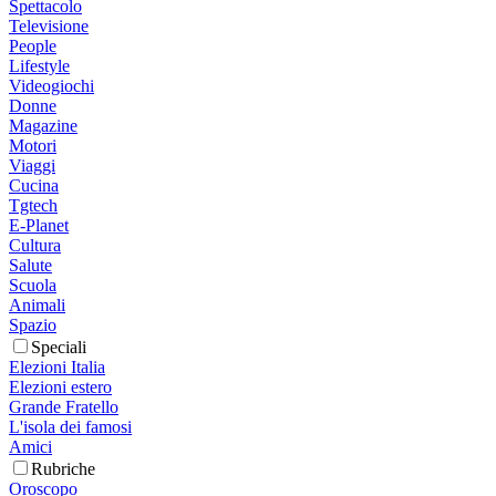
Spettacolo
Televisione
People
Lifestyle
Videogiochi
Donne
Magazine
Motori
Viaggi
Cucina
Tgtech
E-Planet
Cultura
Salute
Scuola
Animali
Spazio
Speciali
Elezioni Italia
Elezioni estero
Grande Fratello
L'isola dei famosi
Amici
Rubriche
Oroscopo