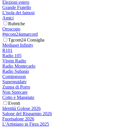
Elezioni estero
Grande Fratello
L'isola dei famosi
Amici
Rubriche
Oroscopo
#tgcom24amarcord
Tgcom24 Consiglia
Mediaset Infinity
R101
Radio 105
Virgin Radio
Radio Montecarlo
Radio Subasio
Comingsoon
Superguidatv
Zuppa di Porro
Non Sprecare
Cotto e Mangiato
Eventi
Identità Golose 2026
Salone del Risparmio 2026
Fuorisalone 2026
L'Artigiano in Fiera 2025