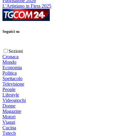
Fuorisalone 2026
L'Artigiano in Fiera 2025
Seguici su
Sezioni
Cronaca
Mondo
Economia
Politica
Spettacolo
Televisione
People
Lifestyle
Videogiochi
Donne
Magazine
Motori
Viaggi
Cucina
Tgtech