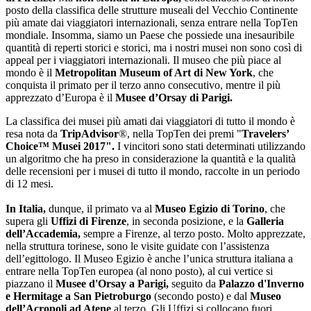
posto della classifica delle strutture museali del Vecchio Continente
più amate dai viaggiatori internazionali, senza entrare nella TopTen
mondiale. Insomma, siamo un Paese che possiede una inesauribile
quantità di reperti storici e storici, ma i nostri musei non sono così di
appeal per i viaggiatori internazionali. Il museo che più piace al
mondo è il
Metropolitan Museum of Art di New York
, che
conquista il primato per il terzo anno consecutivo, mentre il più
apprezzato d’Europa è il
Musee d’Orsay di Parigi.
La classifica dei musei più amati dai viaggiatori di tutto il mondo è
resa nota da
TripAdvisor
®, nella TopTen dei premi "
Travelers’
Choice™ Musei 2017".
I vincitori sono stati determinati utilizzando
un algoritmo che ha preso in considerazione la quantità e la qualità
delle recensioni per i musei di tutto il mondo, raccolte in un periodo
di 12 mesi.
In Italia,
dunque, il primato va al
Museo Egizio di Torino
, che
supera gli
Uffizi di Firenze
, in seconda posizione, e la
Galleria
dell’Accademia,
sempre a Firenze, al terzo posto. Molto apprezzate,
nella struttura torinese, sono le visite guidate con l’assistenza
dell’egittologo. Il Museo Egizio è anche l’unica struttura italiana a
entrare nella TopTen europea (al nono posto), al cui vertice si
piazzano il
Musee d'Orsay a Parigi,
seguito da
Palazzo d'Inverno
e Hermitage a San Pietroburgo
(secondo posto) e dal
Museo
dell’Acropoli ad Atene
al terzo. Gli Uffizi si collocano fuori