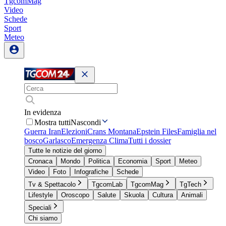
TgcomMag
Video
Schede
Sport
Meteo
In evidenza
Mostra tutti
Nascondi
Guerra Iran
Elezioni
Crans Montana
Epstein Files
Famiglia nel
bosco
Garlasco
Emergenza Clima
Tutti i dossier
Tutte le notizie del giorno
Cronaca
Mondo
Politica
Economia
Sport
Meteo
Video
Foto
Infografiche
Schede
Tv & Spettacolo
TgcomLab
TgcomMag
TgTech
Lifestyle
Oroscopo
Salute
Skuola
Cultura
Animali
Speciali
Chi siamo