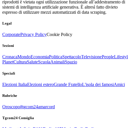
riprodotti è vietata ogni utilizzazione funzionale all’addestramento di
sistemi di intelligenza artificiale generativa. È altresì fatto divieto
espresso di utilizzare mezzi automatizzati di data scraping.
Legal
Corporate
Privacy Policy
Cookie Policy
Sezioni
Cronaca
Mondo
Economia
Politica
Spettacolo
Televisione
People
Lifestyl
Planet
Cultura
Salute
Scuola
Animali
Spazio
Speciali
Elezioni Italia
Elezioni estero
Grande Fratello
L'isola dei famosi
Amici
Rubriche
Oroscopo
#tgcom24amarcord
Tgcom24 Consiglia