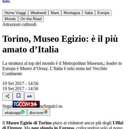
Italia
Home Viaggi
Weekend
Mare
Montagna
Italia
Europa
Mondo
On the Road
Attrazioni culturali
Torino, Museo Egizio: è il più
amato d’Italia
La struttura al top del mondo è il Metropolitan Museum,; leader in
Europa è Musee d’Orsay. L’Italia è solo nona nel Vecchio
Continente
19 Set 2017 - 14:56
19 Set 2017 - 14:56
Segui
su
Seguici su
whatsapp
discover
Il
Museo Egizio di Torino
piace ai visitatori ancor più degli
Uffizi
di Firenze.
Ma
non sfonda in Europa,
collocandosi solo al nono