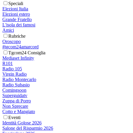
Speciali
Elezioni Italia
Elezioni estero
Grande Fratello
L'isola dei famosi
Amici
Rubriche
Oroscopo
#tgcom24amarcord
Tgcom24 Consiglia
Mediaset Infinity
R101
Radio 105
Virgin Radio
Radio Montecarlo
Radio Subasio
Comingsoon
Superguidatv
Zuppa di Porro
Non Sprecare
Cotto e Mangiato
Eventi
Identità Golose 2026
Salone del Risparmio 2026