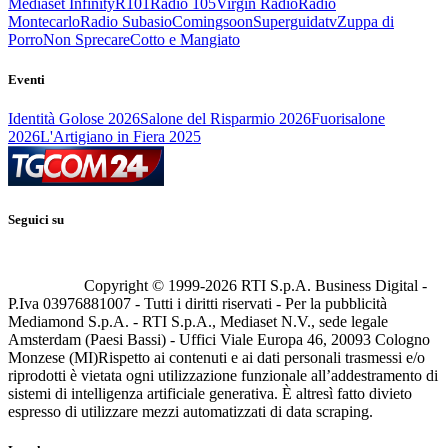
Mediaset Infinity
R101
Radio 105
Virgin Radio
Radio
Montecarlo
Radio Subasio
Comingsoon
Superguidatv
Zuppa di
Porro
Non Sprecare
Cotto e Mangiato
Eventi
Identità Golose 2026
Salone del Risparmio 2026
Fuorisalone
2026
L'Artigiano in Fiera 2025
Seguici su
Copyright © 1999-
2026
RTI S.p.A. Business Digital -
P.Iva 03976881007 - Tutti i diritti riservati - Per la pubblicità
Mediamond S.p.A. - RTI S.p.A., Mediaset N.V., sede legale
Amsterdam (Paesi Bassi) - Uffici Viale Europa 46, 20093 Cologno
Monzese (MI)
Rispetto ai contenuti e ai dati personali trasmessi e/o
riprodotti è vietata ogni utilizzazione funzionale all’addestramento di
sistemi di intelligenza artificiale generativa. È altresì fatto divieto
espresso di utilizzare mezzi automatizzati di data scraping.