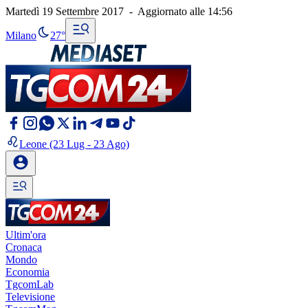
Martedì 19 Settembre 2017
-
Aggiornato alle
14:56
Milano
27°
Leone
(23 Lug - 23 Ago)
Ultim'ora
Cronaca
Mondo
Economia
TgcomLab
Televisione