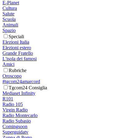
E-Planet
Cultura
Salute
Scuola
Animali
Spazio
Speciali
Elezioni Italia
Elezioni estero
Grande Fratello
L'isola dei famosi
Amici
Rubriche
Oroscopo
#tgcom24amarcord
Tgcom24 Consiglia
Mediaset Infinity
R101
Radio 105
Virgin Radio
Radio Montecarlo
Radio Subasio
Comingsoon
Superguidatv
Zuppa di Porro