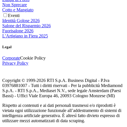
Non Sprecare
Cotto e Mangiato
Eventi
Identità Golose 2026
Salone del Risparmio 2026
Fuorisalone 2026
L'Artigiano in Fiera 2025
Legal
Corporate
Cookie Policy
Privacy Policy
Copyright © 1999-
2026
RTI S.p.A. Business Digital - P.Iva
03976881007 - Tutti i diritti riservati - Per la pubblicità Mediamond
S.p.A. - RTI S.p.A., Mediaset N.V., sede legale Amsterdam (Paesi
Bassi) - Uffici Viale Europa 46, 20093 Cologno Monzese (MI)
Rispetto ai contenuti e ai dati personali trasmessi e/o riprodotti è
vietata ogni utilizzazione funzionale all’addestramento di sistemi di
intelligenza artificiale generativa. È altresì fatto divieto espresso di
utilizzare mezzi automatizzati di data scraping.