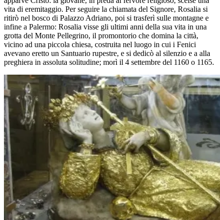
apparve Cristo: la giovane, in preda al fervore religioso, scelse una
vita di eremitaggio. Per seguire la chiamata del Signore, Rosalia si
ritirò nel bosco di Palazzo Adriano, poi si trasferì sulle montagne e
infine a Palermo: Rosalia visse gli ultimi anni della sua vita in una
grotta del Monte Pellegrino, il promontorio che domina la città,
vicino ad una piccola chiesa, costruita nel luogo in cui i Fenici
avevano eretto un Santuario rupestre, e si dedicò al silenzio e a alla
preghiera in assoluta solitudine; morì il 4 settembre del 1160 o 1165.