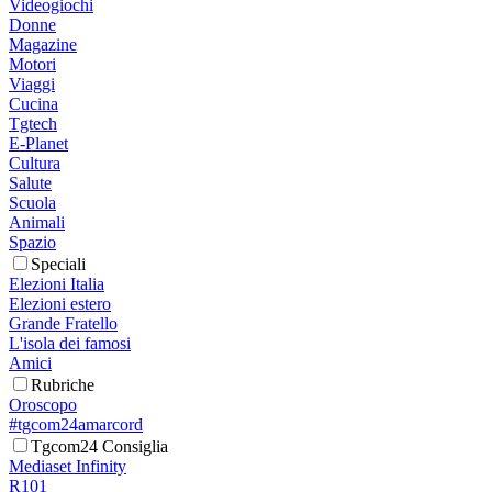
Videogiochi
Donne
Magazine
Motori
Viaggi
Cucina
Tgtech
E-Planet
Cultura
Salute
Scuola
Animali
Spazio
Speciali
Elezioni Italia
Elezioni estero
Grande Fratello
L'isola dei famosi
Amici
Rubriche
Oroscopo
#tgcom24amarcord
Tgcom24 Consiglia
Mediaset Infinity
R101