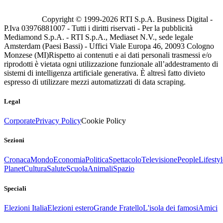
Copyright © 1999-
2026
RTI S.p.A. Business Digital -
P.Iva 03976881007 - Tutti i diritti riservati - Per la pubblicità
Mediamond S.p.A. - RTI S.p.A., Mediaset N.V., sede legale
Amsterdam (Paesi Bassi) - Uffici Viale Europa 46, 20093 Cologno
Monzese (MI)
Rispetto ai contenuti e ai dati personali trasmessi e/o
riprodotti è vietata ogni utilizzazione funzionale all’addestramento di
sistemi di intelligenza artificiale generativa. È altresì fatto divieto
espresso di utilizzare mezzi automatizzati di data scraping.
Legal
Corporate
Privacy Policy
Cookie Policy
Sezioni
Cronaca
Mondo
Economia
Politica
Spettacolo
Televisione
People
Lifestyl
Planet
Cultura
Salute
Scuola
Animali
Spazio
Speciali
Elezioni Italia
Elezioni estero
Grande Fratello
L'isola dei famosi
Amici