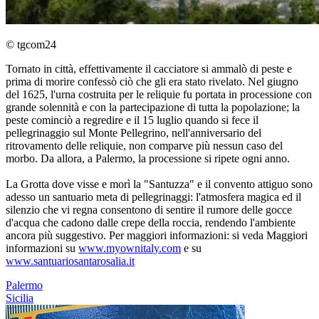
© tgcom24
Tornato in città, effettivamente il cacciatore si ammalò di peste e
prima di morire confessò ciò che gli era stato rivelato. Nel giugno
del 1625, l'urna costruita per le reliquie fu portata in processione con
grande solennità e con la partecipazione di tutta la popolazione; la
peste cominciò a regredire e il 15 luglio quando si fece il
pellegrinaggio sul Monte Pellegrino, nell'anniversario del
ritrovamento delle reliquie, non comparve più nessun caso del
morbo. Da allora, a Palermo, la processione si ripete ogni anno.
La Grotta dove visse e morì la "Santuzza" e il convento attiguo sono
adesso un santuario meta di pellegrinaggi: l'atmosfera magica ed il
silenzio che vi regna consentono di sentire il rumore delle gocce
d'acqua che cadono dalle crepe della roccia, rendendo l'ambiente
ancora più suggestivo. Per maggiori informazioni: si veda Maggiori
informazioni su
www.myownitaly.com
e su
www.santuariosantarosalia.it
Palermo
Sicilia