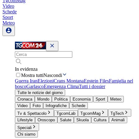
TgcomMag
Video
Schede
Sport
Meteo
In evidenza
Mostra tutti
Nascondi
Guerra Iran
Elezioni
Crans Montana
Epstein Files
Famiglia nel
bosco
Garlasco
Emergenza Clima
Tutti i dossier
Tutte le notizie del giorno
Cronaca
Mondo
Politica
Economia
Sport
Meteo
Video
Foto
Infografiche
Schede
Tv & Spettacolo
TgcomLab
TgcomMag
TgTech
Lifestyle
Oroscopo
Salute
Skuola
Cultura
Animali
Speciali
Chi siamo