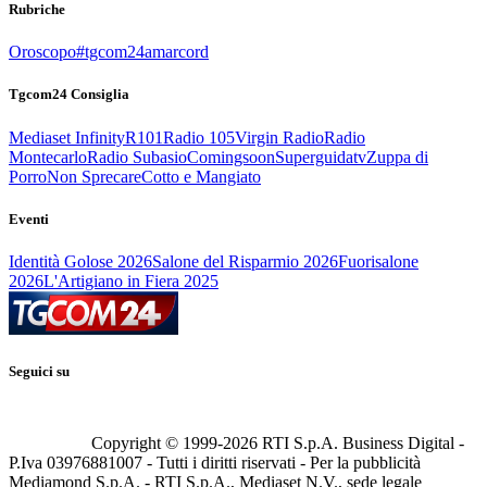
Rubriche
Oroscopo
#tgcom24amarcord
Tgcom24 Consiglia
Mediaset Infinity
R101
Radio 105
Virgin Radio
Radio
Montecarlo
Radio Subasio
Comingsoon
Superguidatv
Zuppa di
Porro
Non Sprecare
Cotto e Mangiato
Eventi
Identità Golose 2026
Salone del Risparmio 2026
Fuorisalone
2026
L'Artigiano in Fiera 2025
Seguici su
Copyright © 1999-
2026
RTI S.p.A. Business Digital -
P.Iva 03976881007 - Tutti i diritti riservati - Per la pubblicità
Mediamond S.p.A. - RTI S.p.A., Mediaset N.V., sede legale