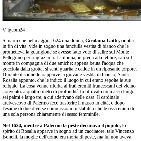
© tgcom24
Si narra che nel maggio 1624 una donna,
Girolama Gatto,
ridotta
in fin di vita, vide in sogno una fanciulla vestita di bianco che le
prometteva la guarigione se avesse fatto voto di salire sul Monte
Pellegrino per ringraziarla. La donna, in preda alla febbre, salì sul
monte in compagnia di due amiche: appena beuta l'acqua che
gocciola dalla grotta, si sentì guarita e cadde in un riposante torpore.
Durante il sonno le riapparve la giovane vestita di bianco, Santa
Rosalia appunto, che le indicò il luogo in cui erano sepolte le sue
reliquie. La cosa venne riferita ai frati eremiti francescani del vicino
convento: a quattro metri di profondità fu ritrovato un masso lungo
sei palmi e largo tre, a cui aderivano delle ossa. Il cardinale
arcivescovo di Palermo fece trasferire il masso in città, e dopo
l'esame di due diverse commissioni fu stabilito che le ossa erano di
una sola persona chiaramente di sesso femminile.
Nel 1624, mentre a Palermo la peste decimava il popolo,
lo
spirito di Rosalia apparve in sogno ad un cacciatore, tale Vincenzo
Bonelli, la moglie dell'uomo era morta di peste, ma lui non aveva