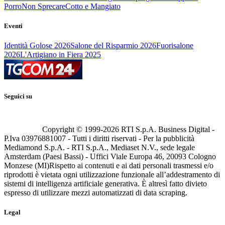
Porro
Non Sprecare
Cotto e Mangiato
Eventi
Identità Golose 2026
Salone del Risparmio 2026
Fuorisalone
2026
L'Artigiano in Fiera 2025
Seguici su
Copyright © 1999-
2026
RTI S.p.A. Business Digital -
P.Iva 03976881007 - Tutti i diritti riservati - Per la pubblicità
Mediamond S.p.A. - RTI S.p.A., Mediaset N.V., sede legale
Amsterdam (Paesi Bassi) - Uffici Viale Europa 46, 20093 Cologno
Monzese (MI)
Rispetto ai contenuti e ai dati personali trasmessi e/o
riprodotti è vietata ogni utilizzazione funzionale all’addestramento di
sistemi di intelligenza artificiale generativa. È altresì fatto divieto
espresso di utilizzare mezzi automatizzati di data scraping.
Legal