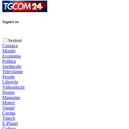
Seguici su
Sezioni
Cronaca
Mondo
Economia
Politica
Spettacolo
Televisione
People
Lifestyle
Videogiochi
Donne
Magazine
Motori
Viaggi
Cucina
Tgtech
E-Planet
Cultura