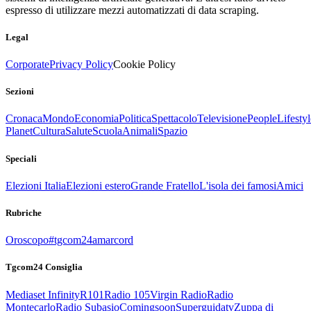
espresso di utilizzare mezzi automatizzati di data scraping.
Legal
Corporate
Privacy Policy
Cookie Policy
Sezioni
Cronaca
Mondo
Economia
Politica
Spettacolo
Televisione
People
Lifestyl
Planet
Cultura
Salute
Scuola
Animali
Spazio
Speciali
Elezioni Italia
Elezioni estero
Grande Fratello
L'isola dei famosi
Amici
Rubriche
Oroscopo
#tgcom24amarcord
Tgcom24 Consiglia
Mediaset Infinity
R101
Radio 105
Virgin Radio
Radio
Montecarlo
Radio Subasio
Comingsoon
Superguidatv
Zuppa di