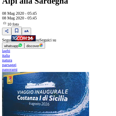
Alpi alla Sardegna
08 Mag 2020 - 05:45
08 Mag 2020 - 05:45
10
foto
Segui
su
Seguici su
whatsapp
discover
laghi
italia
natura
paesaggi
panorami