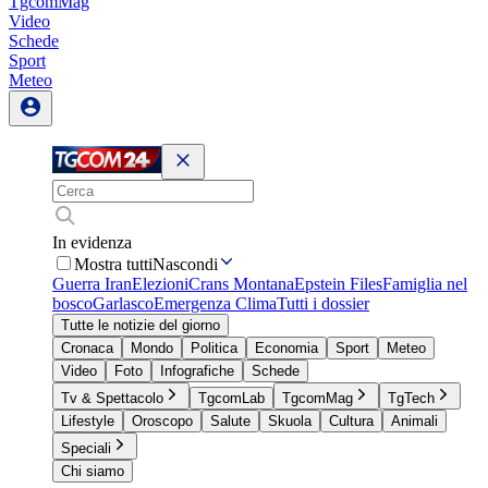
TgcomMag
Video
Schede
Sport
Meteo
In evidenza
Mostra tutti
Nascondi
Guerra Iran
Elezioni
Crans Montana
Epstein Files
Famiglia nel
bosco
Garlasco
Emergenza Clima
Tutti i dossier
Tutte le notizie del giorno
Cronaca
Mondo
Politica
Economia
Sport
Meteo
Video
Foto
Infografiche
Schede
Tv & Spettacolo
TgcomLab
TgcomMag
TgTech
Lifestyle
Oroscopo
Salute
Skuola
Cultura
Animali
Speciali
Chi siamo