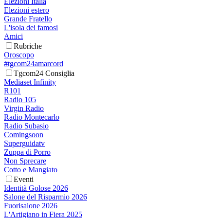
Elezioni Italia
Elezioni estero
Grande Fratello
L'isola dei famosi
Amici
Rubriche
Oroscopo
#tgcom24amarcord
Tgcom24 Consiglia
Mediaset Infinity
R101
Radio 105
Virgin Radio
Radio Montecarlo
Radio Subasio
Comingsoon
Superguidatv
Zuppa di Porro
Non Sprecare
Cotto e Mangiato
Eventi
Identità Golose 2026
Salone del Risparmio 2026
Fuorisalone 2026
L'Artigiano in Fiera 2025