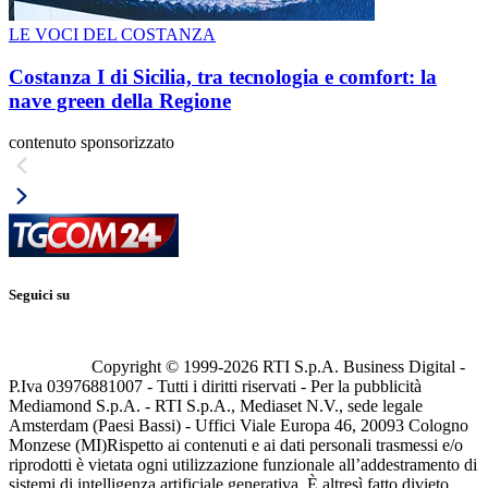
LE VOCI DEL COSTANZA
Costanza I di Sicilia, tra tecnologia e comfort: la
nave green della Regione
contenuto sponsorizzato
Seguici su
Copyright © 1999-
2026
RTI S.p.A. Business Digital -
P.Iva 03976881007 - Tutti i diritti riservati - Per la pubblicità
Mediamond S.p.A. - RTI S.p.A., Mediaset N.V., sede legale
Amsterdam (Paesi Bassi) - Uffici Viale Europa 46, 20093 Cologno
Monzese (MI)
Rispetto ai contenuti e ai dati personali trasmessi e/o
riprodotti è vietata ogni utilizzazione funzionale all’addestramento di
sistemi di intelligenza artificiale generativa. È altresì fatto divieto