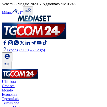
Venerdì 8 Maggio 2020
-
Aggiornato alle
05:45
Milano
31°
Leone
(23 Lug - 23 Ago)
Ultim'ora
Cronaca
Mondo
Economia
TgcomLab
Televisione