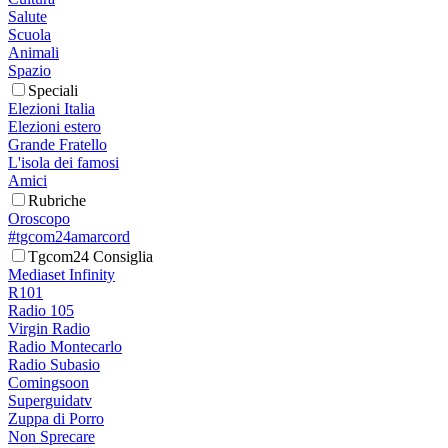
Salute
Scuola
Animali
Spazio
Speciali
Elezioni Italia
Elezioni estero
Grande Fratello
L'isola dei famosi
Amici
Rubriche
Oroscopo
#tgcom24amarcord
Tgcom24 Consiglia
Mediaset Infinity
R101
Radio 105
Virgin Radio
Radio Montecarlo
Radio Subasio
Comingsoon
Superguidatv
Zuppa di Porro
Non Sprecare