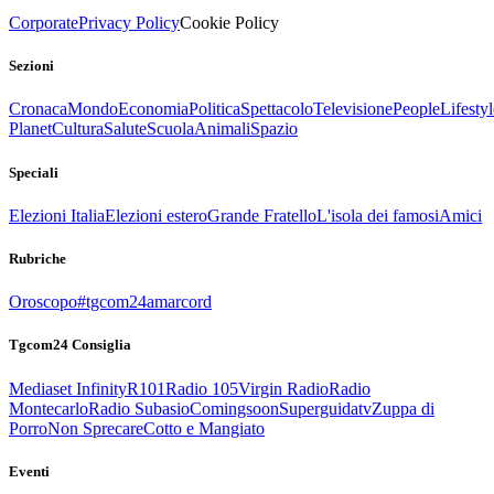
Corporate
Privacy Policy
Cookie Policy
Sezioni
Cronaca
Mondo
Economia
Politica
Spettacolo
Televisione
People
Lifestyl
Planet
Cultura
Salute
Scuola
Animali
Spazio
Speciali
Elezioni Italia
Elezioni estero
Grande Fratello
L'isola dei famosi
Amici
Rubriche
Oroscopo
#tgcom24amarcord
Tgcom24 Consiglia
Mediaset Infinity
R101
Radio 105
Virgin Radio
Radio
Montecarlo
Radio Subasio
Comingsoon
Superguidatv
Zuppa di
Porro
Non Sprecare
Cotto e Mangiato
Eventi