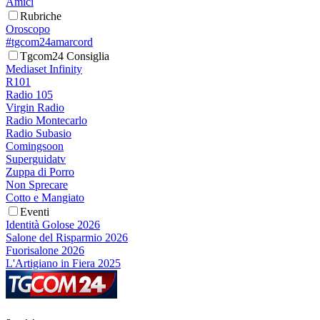
Amici
Rubriche
Oroscopo
#tgcom24amarcord
Tgcom24 Consiglia
Mediaset Infinity
R101
Radio 105
Virgin Radio
Radio Montecarlo
Radio Subasio
Comingsoon
Superguidatv
Zuppa di Porro
Non Sprecare
Cotto e Mangiato
Eventi
Identità Golose 2026
Salone del Risparmio 2026
Fuorisalone 2026
L'Artigiano in Fiera 2025