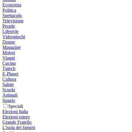
Economia
Politica
Spettacolo
Televisione
People
Lifestyle
Videogiochi
Donne
Magazine
Motori
Viaggi
Cucina
Tgtech
E-Planet
Cultura
Salute
Scuola
Animali
Spazio
Speciali
Elezioni Italia
Elezioni estero
Grande Fratello
L'isola dei famosi