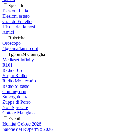
Speciali
Elezioni Italia
Elezioni estero
Grande Fratello
L'isola dei famosi
Amici
Rubriche
Oroscopo
#tgcom24amarcord
Tgcom24 Consiglia
Mediaset Infinity
R101
Radio 105
Virgin Radio
Radio Montecarlo
Radio Subasio
Comingsoon
Superguidatv
Zuppa di Porro
Non Sprecare
Cotto e Mangiato
Eventi
Identità Golose 2026
Salone del Risparmio 2026