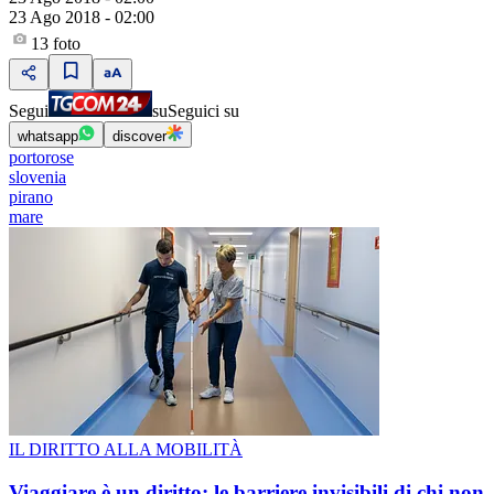
23 Ago 2018 - 02:00
13
foto
Segui
su
Seguici su
whatsapp
discover
portorose
slovenia
pirano
mare
IL DIRITTO ALLA MOBILITÀ
Viaggiare è un diritto: le barriere invisibili di chi non