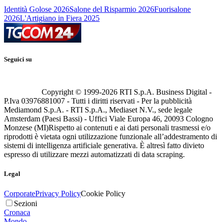
Identità Golose 2026
Salone del Risparmio 2026
Fuorisalone
2026
L'Artigiano in Fiera 2025
Seguici su
Copyright © 1999-
2026
RTI S.p.A. Business Digital -
P.Iva 03976881007 - Tutti i diritti riservati - Per la pubblicità
Mediamond S.p.A. - RTI S.p.A., Mediaset N.V., sede legale
Amsterdam (Paesi Bassi) - Uffici Viale Europa 46, 20093 Cologno
Monzese (MI)
Rispetto ai contenuti e ai dati personali trasmessi e/o
riprodotti è vietata ogni utilizzazione funzionale all’addestramento di
sistemi di intelligenza artificiale generativa. È altresì fatto divieto
espresso di utilizzare mezzi automatizzati di data scraping.
Legal
Corporate
Privacy Policy
Cookie Policy
Sezioni
Cronaca
Mondo