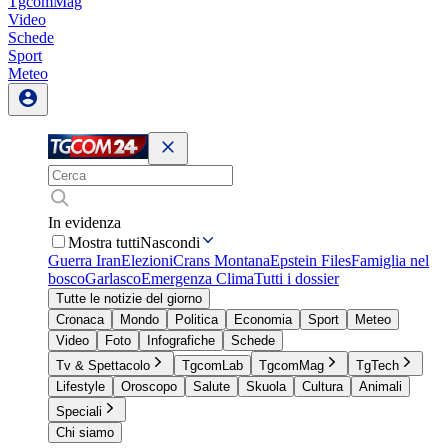
TgcomMag
Video
Schede
Sport
Meteo
In evidenza
Mostra tutti
Nascondi
Guerra Iran
Elezioni
Crans Montana
Epstein Files
Famiglia nel
bosco
Garlasco
Emergenza Clima
Tutti i dossier
Tutte le notizie del giorno
Cronaca
Mondo
Politica
Economia
Sport
Meteo
Video
Foto
Infografiche
Schede
Tv & Spettacolo
TgcomLab
TgcomMag
TgTech
Lifestyle
Oroscopo
Salute
Skuola
Cultura
Animali
Speciali
Chi siamo