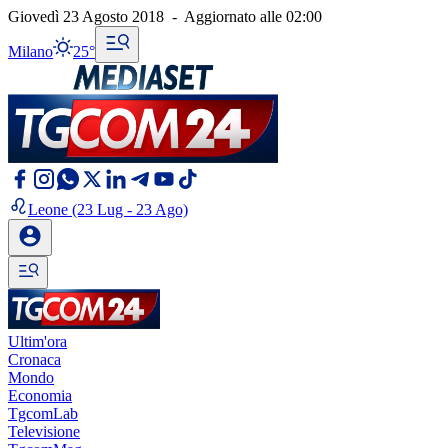
Giovedì 23 Agosto 2018
-
Aggiornato alle
02:00
Milano
25°
Leone
(23 Lug - 23 Ago)
Ultim'ora
Cronaca
Mondo
Economia
TgcomLab
Televisione