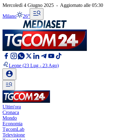
Mercoledì 4 Giugno 2025
-
Aggiornato alle
05:30
Milano
26°
Leone
(23 Lug - 23 Ago)
Ultim'ora
Cronaca
Mondo
Economia
TgcomLab
Televisione