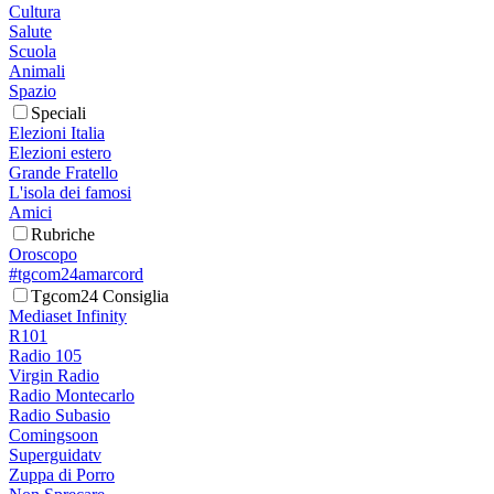
Cultura
Salute
Scuola
Animali
Spazio
Speciali
Elezioni Italia
Elezioni estero
Grande Fratello
L'isola dei famosi
Amici
Rubriche
Oroscopo
#tgcom24amarcord
Tgcom24 Consiglia
Mediaset Infinity
R101
Radio 105
Virgin Radio
Radio Montecarlo
Radio Subasio
Comingsoon
Superguidatv
Zuppa di Porro