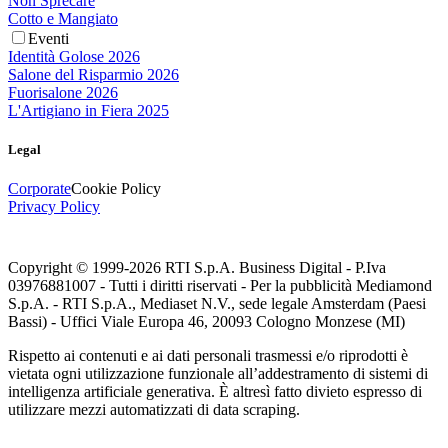
Non Sprecare
Cotto e Mangiato
Eventi
Identità Golose 2026
Salone del Risparmio 2026
Fuorisalone 2026
L'Artigiano in Fiera 2025
Legal
Corporate
Cookie Policy
Privacy Policy
Copyright © 1999-
2026
RTI S.p.A. Business Digital - P.Iva
03976881007 - Tutti i diritti riservati - Per la pubblicità Mediamond
S.p.A. - RTI S.p.A., Mediaset N.V., sede legale Amsterdam (Paesi
Bassi) - Uffici Viale Europa 46, 20093 Cologno Monzese (MI)
Rispetto ai contenuti e ai dati personali trasmessi e/o riprodotti è
vietata ogni utilizzazione funzionale all’addestramento di sistemi di
intelligenza artificiale generativa. È altresì fatto divieto espresso di
utilizzare mezzi automatizzati di data scraping.