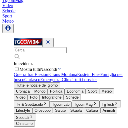
TgcomMag
Video
Schede
Sport
Meteo
In evidenza
Mostra tutti
Nascondi
Guerra Iran
Elezioni
Crans Montana
Epstein Files
Famiglia nel
bosco
Garlasco
Emergenza Clima
Tutti i dossier
Tutte le notizie del giorno
Cronaca
Mondo
Politica
Economia
Sport
Meteo
Video
Foto
Infografiche
Schede
Tv & Spettacolo
TgcomLab
TgcomMag
TgTech
Lifestyle
Oroscopo
Salute
Skuola
Cultura
Animali
Speciali
Chi siamo