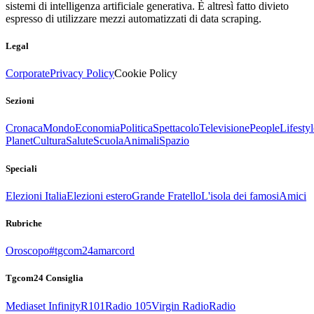
sistemi di intelligenza artificiale generativa. È altresì fatto divieto
espresso di utilizzare mezzi automatizzati di data scraping.
Legal
Corporate
Privacy Policy
Cookie Policy
Sezioni
Cronaca
Mondo
Economia
Politica
Spettacolo
Televisione
People
Lifestyl
Planet
Cultura
Salute
Scuola
Animali
Spazio
Speciali
Elezioni Italia
Elezioni estero
Grande Fratello
L'isola dei famosi
Amici
Rubriche
Oroscopo
#tgcom24amarcord
Tgcom24 Consiglia
Mediaset Infinity
R101
Radio 105
Virgin Radio
Radio