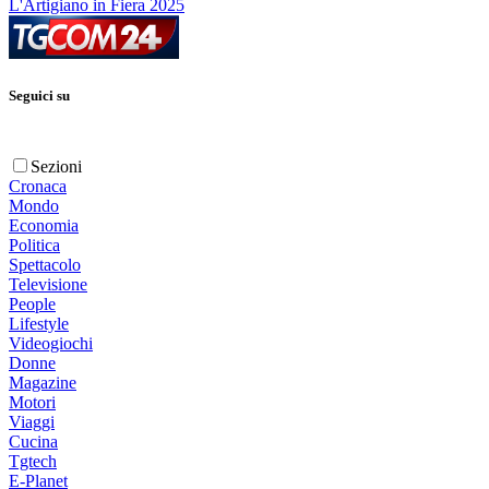
L'Artigiano in Fiera 2025
Seguici su
Sezioni
Cronaca
Mondo
Economia
Politica
Spettacolo
Televisione
People
Lifestyle
Videogiochi
Donne
Magazine
Motori
Viaggi
Cucina
Tgtech
E-Planet