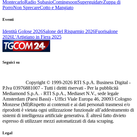
Montecarlo
Radio Subasio
Comingsoon
Superguidatv
Zuppa di
Porro
Non Sprecare
Cotto e Mangiato
Eventi
Identità Golose 2026
Salone del Risparmio 2026
Fuorisalone
2026
L'Artigiano in Fiera 2025
Seguici su
Copyright © 1999-
2026
RTI S.p.A. Business Digital -
P.Iva 03976881007 - Tutti i diritti riservati - Per la pubblicità
Mediamond S.p.A. - RTI S.p.A., Mediaset N.V., sede legale
Amsterdam (Paesi Bassi) - Uffici Viale Europa 46, 20093 Cologno
Monzese (MI)
Rispetto ai contenuti e ai dati personali trasmessi e/o
riprodotti è vietata ogni utilizzazione funzionale all’addestramento di
sistemi di intelligenza artificiale generativa. È altresì fatto divieto
espresso di utilizzare mezzi automatizzati di data scraping.
Legal