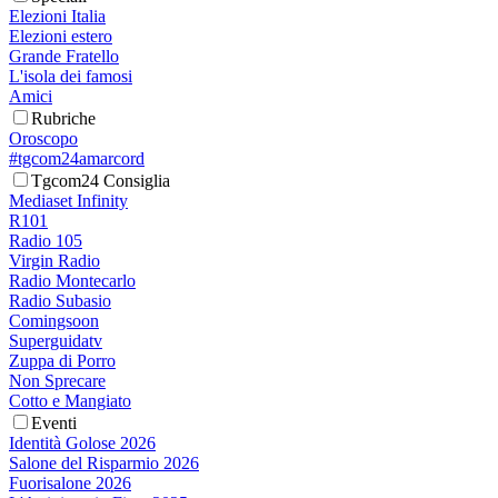
Elezioni Italia
Elezioni estero
Grande Fratello
L'isola dei famosi
Amici
Rubriche
Oroscopo
#tgcom24amarcord
Tgcom24 Consiglia
Mediaset Infinity
R101
Radio 105
Virgin Radio
Radio Montecarlo
Radio Subasio
Comingsoon
Superguidatv
Zuppa di Porro
Non Sprecare
Cotto e Mangiato
Eventi
Identità Golose 2026
Salone del Risparmio 2026
Fuorisalone 2026