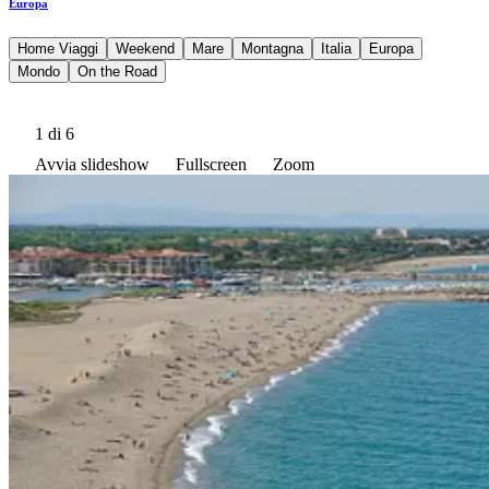
Europa
Home Viaggi
Weekend
Mare
Montagna
Italia
Europa
Mondo
On the Road
1
di 6
Avvia slideshow
Fullscreen
Zoom