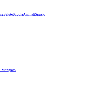
ura
Salute
Scuola
Animali
Spazio
e Mangiato