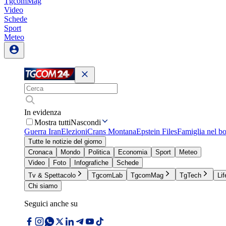
TgcomMag
Video
Schede
Sport
Meteo
In evidenza
Mostra tutti
Nascondi
Guerra Iran
Elezioni
Crans Montana
Epstein Files
Famiglia nel b
Tutte le notizie del giorno
Cronaca
Mondo
Politica
Economia
Sport
Meteo
Video
Foto
Infografiche
Schede
Tv & Spettacolo
TgcomLab
TgcomMag
TgTech
Lif
Chi siamo
Seguici anche su