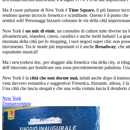
Ma il cuore pulsante di New York è
Time Square,
il più famoso incro
rendono questo incrocio frenetico e scintillante. Questo è il punto che 
sentirsi soli! Personaggi bizzarri colorano le vie della città impersonand
New York è
un mix di etnie
, un connubio di culture tutte diverse tra
afroamericani, irlandesi, cinesi, caraibici e anche molti italiani! La gr
rinomata della città per lo shopping, i suoi negozi super chic non pos
movimento. Tra le strade più importanti vi è anche
Broadway
, che a
soprattutto musical!
Ma i newyorkesi doc, per sfuggire alla frenetica vita della city, si rifug
dell’ottocento per bonificare una zona precedentemente paludosa. Una del
New York è la
città che non dorme mai,
infatti anche dopo il tramont
vista davvero romantica e suggestiva! Frenetica, frizzante, stilosa, è 
Una città che lascia stregati e che una volta visitata lascia il desiderio d
New York
Donnavventura