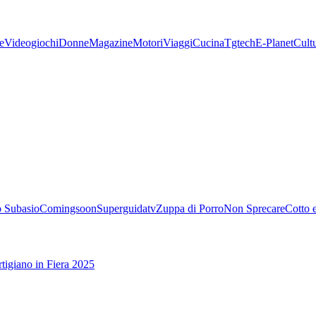
e
Videogiochi
Donne
Magazine
Motori
Viaggi
Cucina
Tgtech
E-Planet
Cult
 Subasio
Comingsoon
Superguidatv
Zuppa di Porro
Non Sprecare
Cotto 
tigiano in Fiera 2025