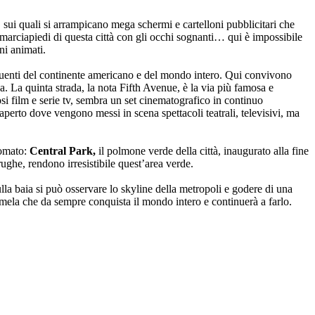
, sui quali si arrampicano mega schermi e cartelloni pubblicitari che
i marciapiedi di questa città con gli occhi sognanti… qui è impossibile
ni animati.
luenti del continente americano e del mondo intero. Qui convivono
una. La quinta strada, la nota Fifth Avenue, è la via più famosa e
i film e serie tv, sembra un set cinematografico in continuo
aperto dove vengono messi in scena spettacoli teatrali, televisivi, ma
nomato:
Central Park,
il polmone verde della città, inaugurato alla fine
rughe, rendono irresistibile quest’area verde.
lla baia si può osservare lo skyline della metropoli e godere di una
e mela che da sempre conquista il mondo intero e continuerà a farlo.