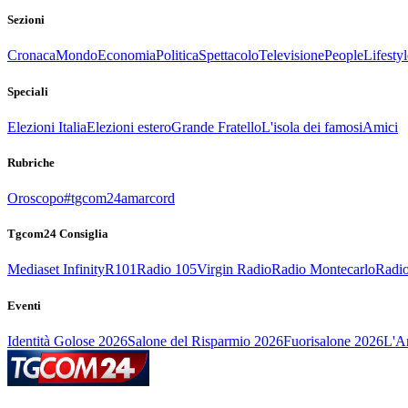
Sezioni
Cronaca
Mondo
Economia
Politica
Spettacolo
Televisione
People
Lifestyl
Speciali
Elezioni Italia
Elezioni estero
Grande Fratello
L'isola dei famosi
Amici
Rubriche
Oroscopo
#tgcom24amarcord
Tgcom24 Consiglia
Mediaset Infinity
R101
Radio 105
Virgin Radio
Radio Montecarlo
Radio
Eventi
Identità Golose 2026
Salone del Risparmio 2026
Fuorisalone 2026
L'Ar