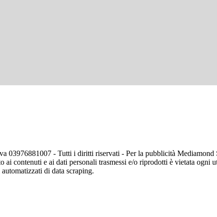
va 03976881007 - Tutti i diritti riservati - Per la pubblicità Mediamon
o ai contenuti e ai dati personali trasmessi e/o riprodotti è vietata ogni 
zi automatizzati di data scraping.