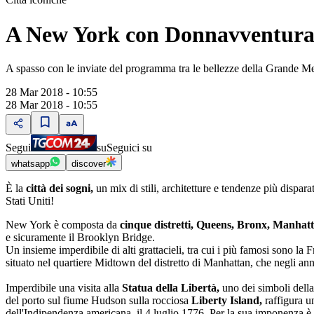
A New York con Donnavventur
A spasso con le inviate del programma tra le bellezze della Grande M
28 Mar 2018 - 10:55
28 Mar 2018 - 10:55
Segui
su
Seguici su
whatsapp
discover
È la
città dei sogni,
un mix di stili, architetture e tendenze più dispar
Stati Uniti!
New York è composta da
cinque distretti, Queens, Bronx, Manhat
e sicuramente il Brooklyn Bridge.
Un insieme imperdibile di alti grattacieli, tra cui i più famosi sono la
situato nel quartiere Midtown del distretto di Manhattan, che negli a
Imperdibile una visita alla
Statua della Libertà,
uno dei simboli della 
del porto sul fiume Hudson sulla rocciosa
Liberty Island,
raffigura u
dell'Indipendenza americana, il 4 luglio 1776. Per la sua imponenza è v