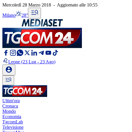
Mercoledì 28 Marzo 2018
-
Aggiornato alle
10:55
Milano
28°
Leone
(23 Lug - 23 Ago)
Ultim'ora
Cronaca
Mondo
Economia
TgcomLab
Televisione