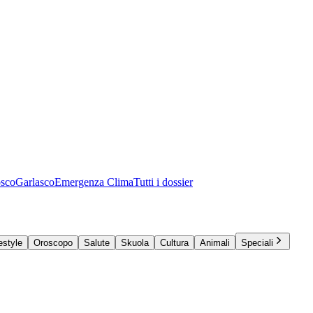
osco
Garlasco
Emergenza Clima
Tutti i dossier
estyle
Oroscopo
Salute
Skuola
Cultura
Animali
Speciali