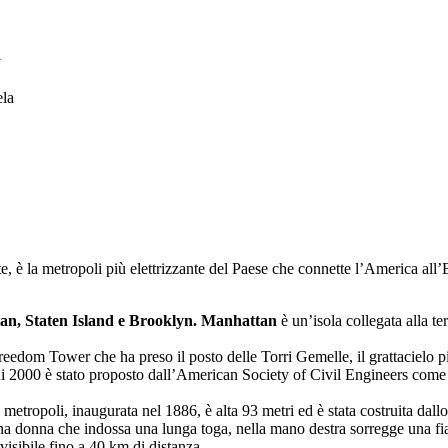
a
ela
ate, è la metropoli più elettrizzante del Paese che connette l’America all
tan, Staten Island e Brooklyn. Manhattan
è un’isola collegata alla te
 Freedom Tower che ha preso il posto delle Torri Gemelle, il grattacielo p
nni 2000 è stato proposto dall’American Society of Civil Engineers com
metropoli, inaugurata nel 1886, è alta 93 metri ed è stata costruita dallo 
na donna che indossa una lunga toga, nella mano destra sorregge una fiacc
isibile fino a 40 km di distanza.