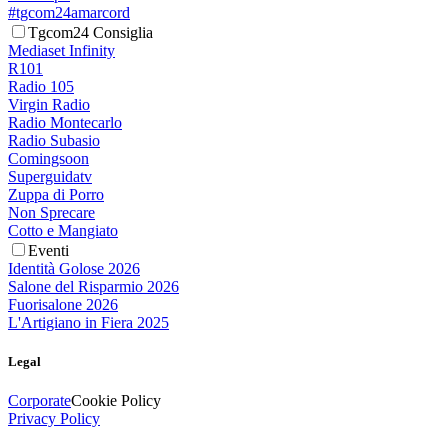
#tgcom24amarcord
Tgcom24 Consiglia
Mediaset Infinity
R101
Radio 105
Virgin Radio
Radio Montecarlo
Radio Subasio
Comingsoon
Superguidatv
Zuppa di Porro
Non Sprecare
Cotto e Mangiato
Eventi
Identità Golose 2026
Salone del Risparmio 2026
Fuorisalone 2026
L'Artigiano in Fiera 2025
Legal
Corporate
Cookie Policy
Privacy Policy