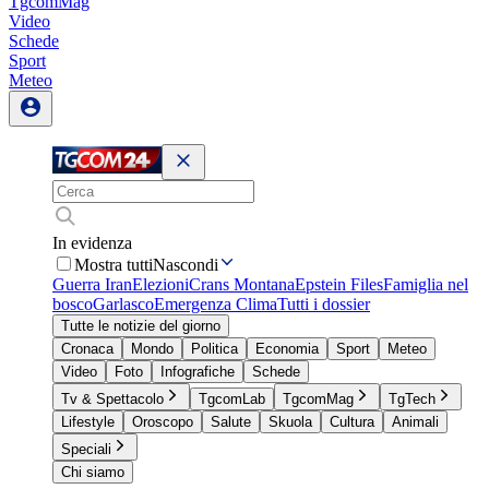
TgcomMag
Video
Schede
Sport
Meteo
In evidenza
Mostra tutti
Nascondi
Guerra Iran
Elezioni
Crans Montana
Epstein Files
Famiglia nel
bosco
Garlasco
Emergenza Clima
Tutti i dossier
Tutte le notizie del giorno
Cronaca
Mondo
Politica
Economia
Sport
Meteo
Video
Foto
Infografiche
Schede
Tv & Spettacolo
TgcomLab
TgcomMag
TgTech
Lifestyle
Oroscopo
Salute
Skuola
Cultura
Animali
Speciali
Chi siamo