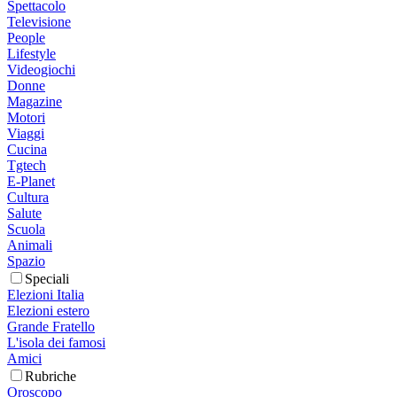
Spettacolo
Televisione
People
Lifestyle
Videogiochi
Donne
Magazine
Motori
Viaggi
Cucina
Tgtech
E-Planet
Cultura
Salute
Scuola
Animali
Spazio
Speciali
Elezioni Italia
Elezioni estero
Grande Fratello
L'isola dei famosi
Amici
Rubriche
Oroscopo