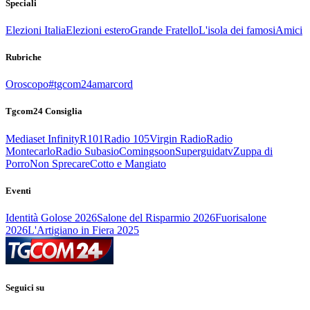
Speciali
Elezioni Italia
Elezioni estero
Grande Fratello
L'isola dei famosi
Amici
Rubriche
Oroscopo
#tgcom24amarcord
Tgcom24 Consiglia
Mediaset Infinity
R101
Radio 105
Virgin Radio
Radio
Montecarlo
Radio Subasio
Comingsoon
Superguidatv
Zuppa di
Porro
Non Sprecare
Cotto e Mangiato
Eventi
Identità Golose 2026
Salone del Risparmio 2026
Fuorisalone
2026
L'Artigiano in Fiera 2025
Seguici su