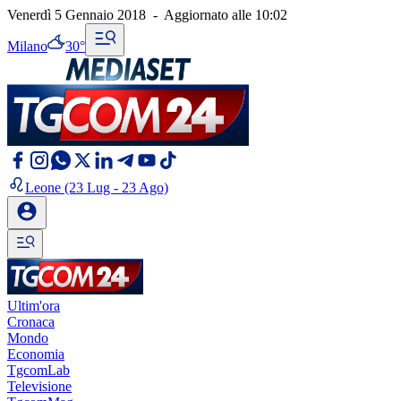
Venerdì 5 Gennaio 2018
-
Aggiornato alle
10:02
Milano
30°
Leone
(23 Lug - 23 Ago)
Ultim'ora
Cronaca
Mondo
Economia
TgcomLab
Televisione