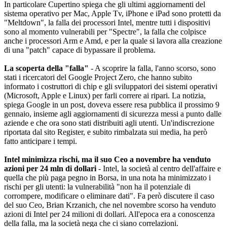
In particolare Cupertino spiega che gli ultimi aggiornamenti del
sistema operativo per Mac, Apple Tv, iPhone e iPad sono protetti da
"Meltdown", la falla dei processori Intel, mentre tutti i dispositivi
sono al momento vulnerabili per "Spectre", la falla che colpisce
anche i processori Arm e Amd, e per la quale si lavora alla creazione
di una "patch" capace di bypassare il problema.
La scoperta della "falla"
- A scoprire la falla, l'anno scorso, sono
stati i ricercatori del Google Project Zero, che hanno subito
informato i costruttori di chip e gli sviluppatori dei sistemi operativi
(Microsoft, Apple e Linux) per farli correre ai ripari. La notizia,
spiega Google in un post, doveva essere resa pubblica il prossimo 9
gennaio, insieme agli aggiornamenti di sicurezza messi a punto dalle
aziende e che ora sono stati distribuiti agli utenti. Un'indiscrezione
riportata dal sito Register, e subito rimbalzata sui media, ha però
fatto anticipare i tempi.
Intel minimizza rischi, ma il suo Ceo a novembre ha venduto
azioni per 24 mln di dollari
- Intel, la società al centro dell'affaire e
quella che più paga pegno in Borsa, in una nota ha minimizzato i
rischi per gli utenti: la vulnerabilità "non ha il potenziale di
corrompere, modificare o eliminare dati". Fa però discutere il caso
del suo Ceo, Brian Krzanich, che nel novembre scorso ha venduto
azioni di Intel per 24 milioni di dollari. All'epoca era a conoscenza
della falla, ma la società nega che ci siano correlazioni.