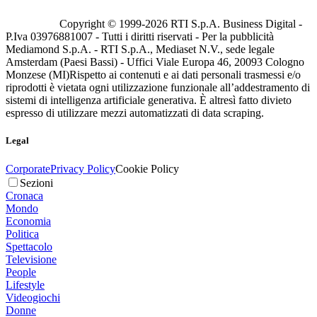
Copyright © 1999-
2026
RTI S.p.A. Business Digital -
P.Iva 03976881007 - Tutti i diritti riservati - Per la pubblicità
Mediamond S.p.A. - RTI S.p.A., Mediaset N.V., sede legale
Amsterdam (Paesi Bassi) - Uffici Viale Europa 46, 20093 Cologno
Monzese (MI)
Rispetto ai contenuti e ai dati personali trasmessi e/o
riprodotti è vietata ogni utilizzazione funzionale all’addestramento di
sistemi di intelligenza artificiale generativa. È altresì fatto divieto
espresso di utilizzare mezzi automatizzati di data scraping.
Legal
Corporate
Privacy Policy
Cookie Policy
Sezioni
Cronaca
Mondo
Economia
Politica
Spettacolo
Televisione
People
Lifestyle
Videogiochi
Donne