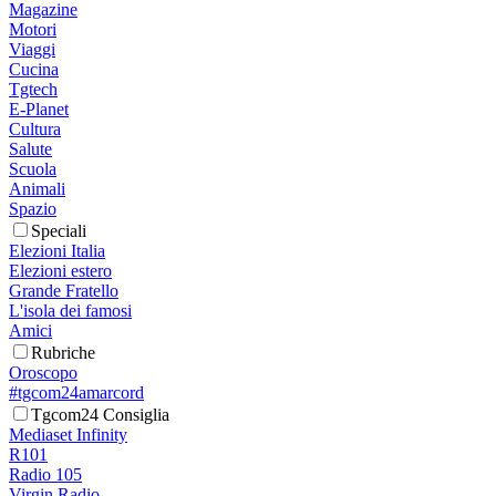
Magazine
Motori
Viaggi
Cucina
Tgtech
E-Planet
Cultura
Salute
Scuola
Animali
Spazio
Speciali
Elezioni Italia
Elezioni estero
Grande Fratello
L'isola dei famosi
Amici
Rubriche
Oroscopo
#tgcom24amarcord
Tgcom24 Consiglia
Mediaset Infinity
R101
Radio 105
Virgin Radio