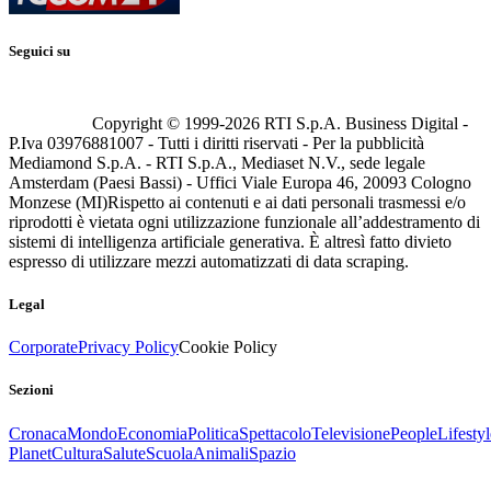
Seguici su
Copyright © 1999-
2026
RTI S.p.A. Business Digital -
P.Iva 03976881007 - Tutti i diritti riservati - Per la pubblicità
Mediamond S.p.A. - RTI S.p.A., Mediaset N.V., sede legale
Amsterdam (Paesi Bassi) - Uffici Viale Europa 46, 20093 Cologno
Monzese (MI)
Rispetto ai contenuti e ai dati personali trasmessi e/o
riprodotti è vietata ogni utilizzazione funzionale all’addestramento di
sistemi di intelligenza artificiale generativa. È altresì fatto divieto
espresso di utilizzare mezzi automatizzati di data scraping.
Legal
Corporate
Privacy Policy
Cookie Policy
Sezioni
Cronaca
Mondo
Economia
Politica
Spettacolo
Televisione
People
Lifestyl
Planet
Cultura
Salute
Scuola
Animali
Spazio