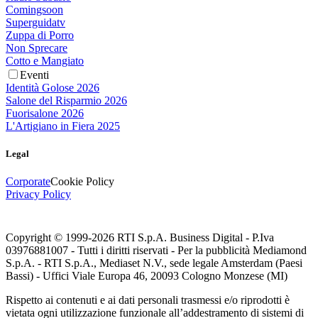
Comingsoon
Superguidatv
Zuppa di Porro
Non Sprecare
Cotto e Mangiato
Eventi
Identità Golose 2026
Salone del Risparmio 2026
Fuorisalone 2026
L'Artigiano in Fiera 2025
Legal
Corporate
Cookie Policy
Privacy Policy
Copyright © 1999-
2026
RTI S.p.A. Business Digital - P.Iva
03976881007 - Tutti i diritti riservati - Per la pubblicità Mediamond
S.p.A. - RTI S.p.A., Mediaset N.V., sede legale Amsterdam (Paesi
Bassi) - Uffici Viale Europa 46, 20093 Cologno Monzese (MI)
Rispetto ai contenuti e ai dati personali trasmessi e/o riprodotti è
vietata ogni utilizzazione funzionale all’addestramento di sistemi di