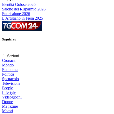
Identità Golose 2026
Salone del Risparmio 2026
Fuorisalone 2026
L'Artigiano in Fiera 2025
Seguici su
Sezioni
Cronaca
Mondo
Economia
Politica
Spettacolo
Televisione
People
Lifestyle
Videogiochi
Donne
Magazine
Motori