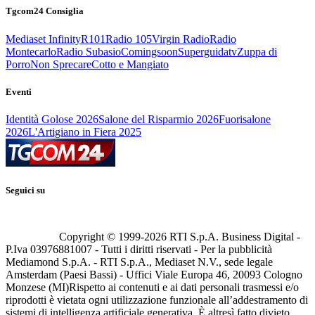
Tgcom24 Consiglia
Mediaset Infinity
R101
Radio 105
Virgin Radio
Radio
Montecarlo
Radio Subasio
Comingsoon
Superguidatv
Zuppa di
Porro
Non Sprecare
Cotto e Mangiato
Eventi
Identità Golose 2026
Salone del Risparmio 2026
Fuorisalone
2026
L'Artigiano in Fiera 2025
Seguici su
Copyright © 1999-
2026
RTI S.p.A. Business Digital -
P.Iva 03976881007 - Tutti i diritti riservati - Per la pubblicità
Mediamond S.p.A. - RTI S.p.A., Mediaset N.V., sede legale
Amsterdam (Paesi Bassi) - Uffici Viale Europa 46, 20093 Cologno
Monzese (MI)
Rispetto ai contenuti e ai dati personali trasmessi e/o
riprodotti è vietata ogni utilizzazione funzionale all’addestramento di
sistemi di intelligenza artificiale generativa. È altresì fatto divieto