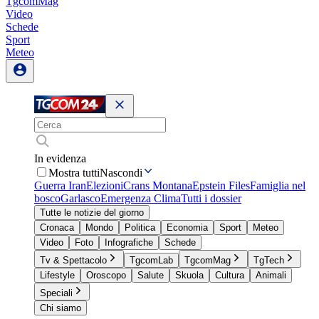
TgcomMag
Video
Schede
Sport
Meteo
In evidenza
Mostra tutti
Nascondi
Guerra Iran
Elezioni
Crans Montana
Epstein Files
Famiglia nel
bosco
Garlasco
Emergenza Clima
Tutti i dossier
Tutte le notizie del giorno
Cronaca
Mondo
Politica
Economia
Sport
Meteo
Video
Foto
Infografiche
Schede
Tv & Spettacolo
TgcomLab
TgcomMag
TgTech
Lifestyle
Oroscopo
Salute
Skuola
Cultura
Animali
Speciali
Chi siamo