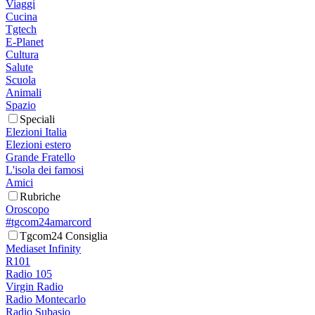
Viaggi
Cucina
Tgtech
E-Planet
Cultura
Salute
Scuola
Animali
Spazio
Speciali
Elezioni Italia
Elezioni estero
Grande Fratello
L'isola dei famosi
Amici
Rubriche
Oroscopo
#tgcom24amarcord
Tgcom24 Consiglia
Mediaset Infinity
R101
Radio 105
Virgin Radio
Radio Montecarlo
Radio Subasio