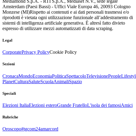
Mediamond S.p.A. - RTI S.p.A., Mediaset N.V., sede legale
Amsterdam (Paesi Bassi) - Uffici Viale Europa 46, 20093 Cologno
Monzese (MI)
Rispetto ai contenuti e ai dati personali trasmessi e/o
riprodotti è vietata ogni utilizzazione funzionale all’addestramento di
sistemi di intelligenza artificiale generativa. È altresì fatto divieto
espresso di utilizzare mezzi automatizzati di data scraping.
Legal
Corporate
Privacy Policy
Cookie Policy
Sezioni
Cronaca
Mondo
Economia
Politica
Spettacolo
Televisione
People
Lifestyl
Planet
Cultura
Salute
Scuola
Animali
Spazio
Speciali
Elezioni Italia
Elezioni estero
Grande Fratello
L'isola dei famosi
Amici
Rubriche
Oroscopo
#tgcom24amarcord