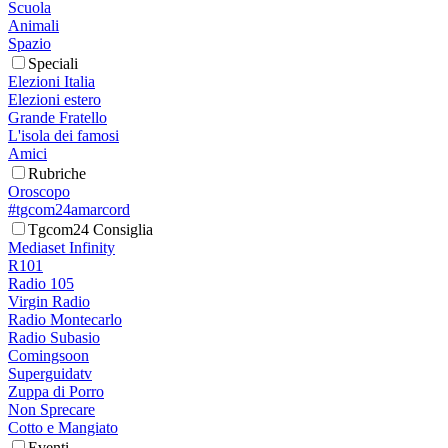
Scuola
Animali
Spazio
Speciali
Elezioni Italia
Elezioni estero
Grande Fratello
L'isola dei famosi
Amici
Rubriche
Oroscopo
#tgcom24amarcord
Tgcom24 Consiglia
Mediaset Infinity
R101
Radio 105
Virgin Radio
Radio Montecarlo
Radio Subasio
Comingsoon
Superguidatv
Zuppa di Porro
Non Sprecare
Cotto e Mangiato
Eventi