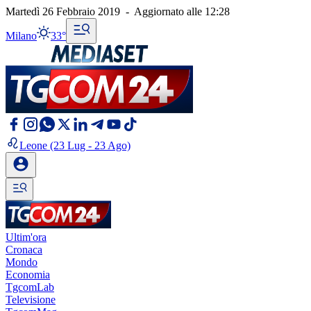
Martedì 26 Febbraio 2019
-
Aggiornato alle
12:28
Milano
33°
Leone
(23 Lug - 23 Ago)
Ultim'ora
Cronaca
Mondo
Economia
TgcomLab
Televisione