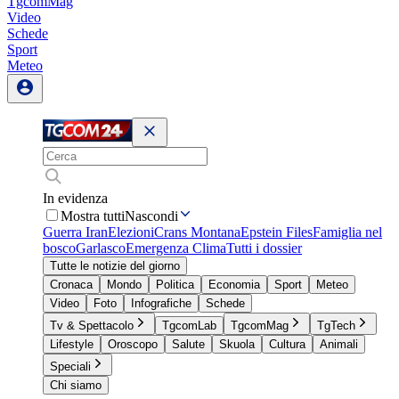
TgcomMag
Video
Schede
Sport
Meteo
In evidenza
Mostra tutti
Nascondi
Guerra Iran
Elezioni
Crans Montana
Epstein Files
Famiglia nel
bosco
Garlasco
Emergenza Clima
Tutti i dossier
Tutte le notizie del giorno
Cronaca
Mondo
Politica
Economia
Sport
Meteo
Video
Foto
Infografiche
Schede
Tv & Spettacolo
TgcomLab
TgcomMag
TgTech
Lifestyle
Oroscopo
Salute
Skuola
Cultura
Animali
Speciali
Chi siamo