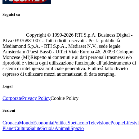
Seguici su
Copyright © 1999-
2026
RTI S.p.A. Business Digital -
P.Iva 03976881007 - Tutti i diritti riservati - Per la pubblicità
Mediamond S.p.A. - RTI S.p.A., Mediaset N.V., sede legale
Amsterdam (Paesi Bassi) - Uffici Viale Europa 46, 20093 Cologno
Monzese (MI)
Rispetto ai contenuti e ai dati personali trasmessi e/o
riprodotti è vietata ogni utilizzazione funzionale all’addestramento di
sistemi di intelligenza artificiale generativa. È altresì fatto divieto
espresso di utilizzare mezzi automatizzati di data scraping.
Legal
Corporate
Privacy Policy
Cookie Policy
Sezioni
Cronaca
Mondo
Economia
Politica
Spettacolo
Televisione
People
Lifestyl
Planet
Cultura
Salute
Scuola
Animali
Spazio