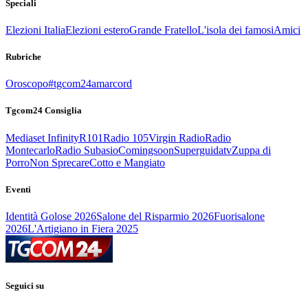
Speciali
Elezioni Italia
Elezioni estero
Grande Fratello
L'isola dei famosi
Amici
Rubriche
Oroscopo
#tgcom24amarcord
Tgcom24 Consiglia
Mediaset Infinity
R101
Radio 105
Virgin Radio
Radio
Montecarlo
Radio Subasio
Comingsoon
Superguidatv
Zuppa di
Porro
Non Sprecare
Cotto e Mangiato
Eventi
Identità Golose 2026
Salone del Risparmio 2026
Fuorisalone
2026
L'Artigiano in Fiera 2025
Seguici su