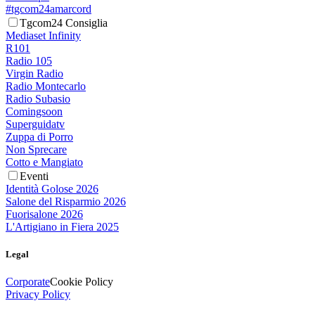
#tgcom24amarcord
Tgcom24 Consiglia
Mediaset Infinity
R101
Radio 105
Virgin Radio
Radio Montecarlo
Radio Subasio
Comingsoon
Superguidatv
Zuppa di Porro
Non Sprecare
Cotto e Mangiato
Eventi
Identità Golose 2026
Salone del Risparmio 2026
Fuorisalone 2026
L'Artigiano in Fiera 2025
Legal
Corporate
Cookie Policy
Privacy Policy