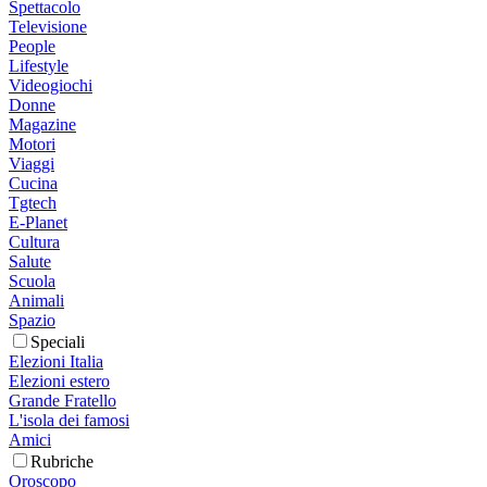
Spettacolo
Televisione
People
Lifestyle
Videogiochi
Donne
Magazine
Motori
Viaggi
Cucina
Tgtech
E-Planet
Cultura
Salute
Scuola
Animali
Spazio
Speciali
Elezioni Italia
Elezioni estero
Grande Fratello
L'isola dei famosi
Amici
Rubriche
Oroscopo