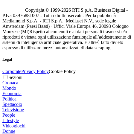
Copyright © 1999-
2026
RTI S.p.A. Business Digital -
P.Iva 03976881007 - Tutti i diritti riservati - Per la pubblicità
Mediamond S.p.A. - RTI S.p.A., Mediaset N.V., sede legale
Amsterdam (Paesi Bassi) - Uffici Viale Europa 46, 20093 Cologno
Monzese (MI)
Rispetto ai contenuti e ai dati personali trasmessi e/o
riprodotti è vietata ogni utilizzazione funzionale all’addestramento di
sistemi di intelligenza artificiale generativa. È altresì fatto divieto
espresso di utilizzare mezzi automatizzati di data scraping.
Legal
Corporate
Privacy Policy
Cookie Policy
Sezioni
Cronaca
Mondo
Economia
Politica
Spettacolo
Televisione
People
Lifestyle
Videogiochi
Donne