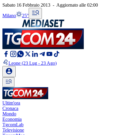
Sabato 16 Febbraio 2013
-
Aggiornato alle
02:00
Milano
25°
Leone
(23 Lug - 23 Ago)
Ultim'ora
Cronaca
Mondo
Economia
TgcomLab
Televisione