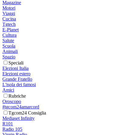
Magazine
Motori
Viaggi
Cucina
Tgtech
E-Planet
Cultura
Salute
Scuola
Animali
Spazio
Speciali
Elezioni Italia
Elezioni estero
Grande Fratello
L'isola dei famosi
Amici
Rubriche
Oroscopo
#tgcom24amarcord
Tgcom24 Consiglia
Mediaset Infinity
R101
Radio 105
Virgin Radio