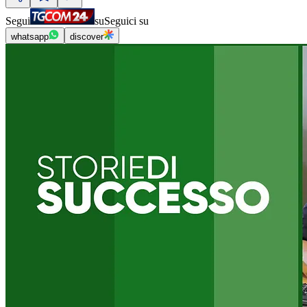
Segui
su
Seguici su
whatsapp
discover