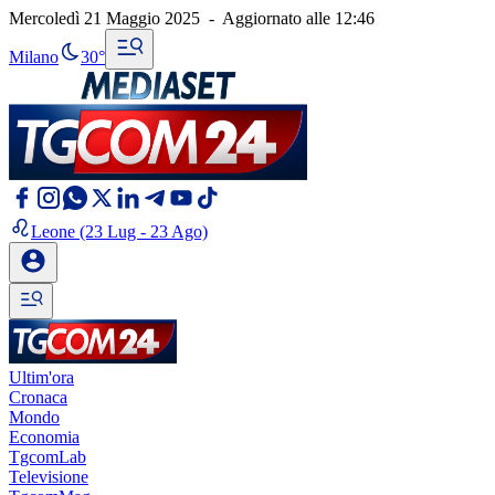
Mercoledì 21 Maggio 2025
-
Aggiornato alle
12:46
Milano
30°
Leone
(23 Lug - 23 Ago)
Ultim'ora
Cronaca
Mondo
Economia
TgcomLab
Televisione