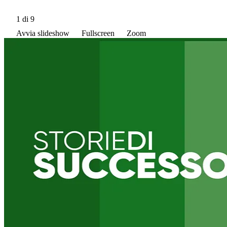
1
di 9
Avvia slideshow
Fullscreen
Zoom