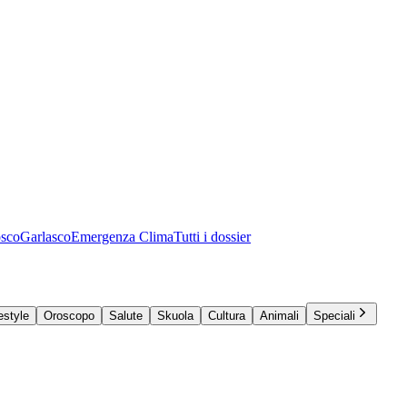
osco
Garlasco
Emergenza Clima
Tutti i dossier
estyle
Oroscopo
Salute
Skuola
Cultura
Animali
Speciali