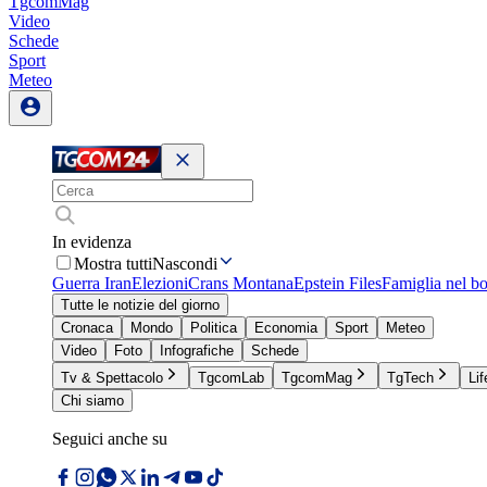
TgcomMag
Video
Schede
Sport
Meteo
In evidenza
Mostra tutti
Nascondi
Guerra Iran
Elezioni
Crans Montana
Epstein Files
Famiglia nel b
Tutte le notizie del giorno
Cronaca
Mondo
Politica
Economia
Sport
Meteo
Video
Foto
Infografiche
Schede
Tv & Spettacolo
TgcomLab
TgcomMag
TgTech
Lif
Chi siamo
Seguici anche su