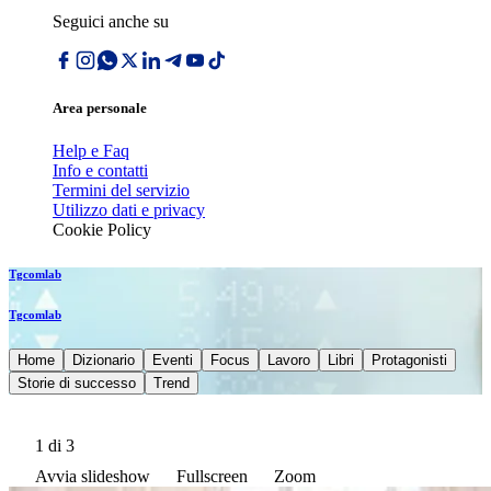
Seguici anche su
Area personale
Help e Faq
Info e contatti
Termini del servizio
Utilizzo dati e privacy
Cookie Policy
Tgcomlab
Tgcomlab
Home
Dizionario
Eventi
Focus
Lavoro
Libri
Protagonisti
Storie di successo
Trend
1
di 3
Avvia slideshow
Fullscreen
Zoom