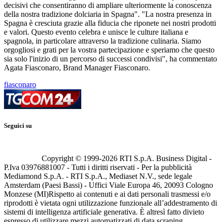
decisivi che consentiranno di ampliare ulteriormente la conoscenza
della nostra tradizione dolciaria in Spagna". "La nostra presenza in
Spagna è cresciuta grazie alla fiducia che riponete nei nostri prodotti
e valori. Questo evento celebra e unisce le culture italiana e
spagnola, in particolare attraverso la tradizione culinaria. Siamo
orgogliosi e grati per la vostra partecipazione e speriamo che questo
sia solo l'inizio di un percorso di successi condivisi", ha commentato
Agata Fiasconaro, Brand Manager Fiasconaro.
fiasconaro
Seguici su
Copyright © 1999-
2026
RTI S.p.A. Business Digital -
P.Iva 03976881007 - Tutti i diritti riservati - Per la pubblicità
Mediamond S.p.A. - RTI S.p.A., Mediaset N.V., sede legale
Amsterdam (Paesi Bassi) - Uffici Viale Europa 46, 20093 Cologno
Monzese (MI)
Rispetto ai contenuti e ai dati personali trasmessi e/o
riprodotti è vietata ogni utilizzazione funzionale all’addestramento di
sistemi di intelligenza artificiale generativa. È altresì fatto divieto
espresso di utilizzare mezzi automatizzati di data scraping.