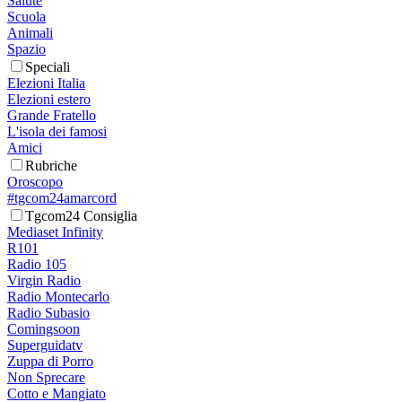
Salute
Scuola
Animali
Spazio
Speciali
Elezioni Italia
Elezioni estero
Grande Fratello
L'isola dei famosi
Amici
Rubriche
Oroscopo
#tgcom24amarcord
Tgcom24 Consiglia
Mediaset Infinity
R101
Radio 105
Virgin Radio
Radio Montecarlo
Radio Subasio
Comingsoon
Superguidatv
Zuppa di Porro
Non Sprecare
Cotto e Mangiato