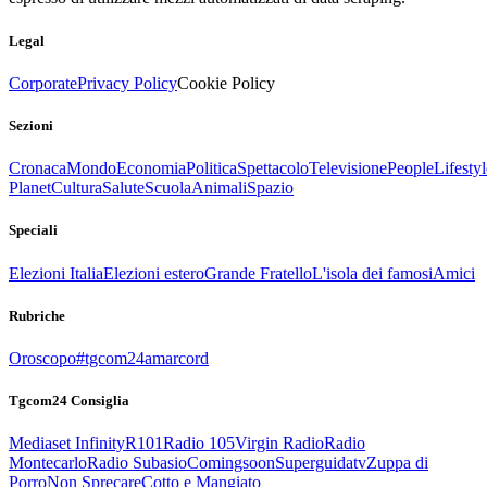
Legal
Corporate
Privacy Policy
Cookie Policy
Sezioni
Cronaca
Mondo
Economia
Politica
Spettacolo
Televisione
People
Lifestyl
Planet
Cultura
Salute
Scuola
Animali
Spazio
Speciali
Elezioni Italia
Elezioni estero
Grande Fratello
L'isola dei famosi
Amici
Rubriche
Oroscopo
#tgcom24amarcord
Tgcom24 Consiglia
Mediaset Infinity
R101
Radio 105
Virgin Radio
Radio
Montecarlo
Radio Subasio
Comingsoon
Superguidatv
Zuppa di
Porro
Non Sprecare
Cotto e Mangiato