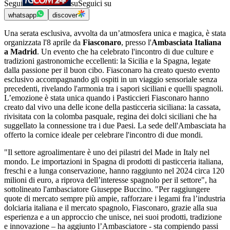
Segui
su
Seguici su
whatsapp
discover
Una serata esclusiva, avvolta da un’atmosfera unica e magica, è stata
organizzata l'8 aprile da
Fiasconaro
, presso l'
Ambasciata Italiana
a Madrid
. Un evento che ha celebrato l'incontro di due culture e
tradizioni gastronomiche eccellenti: la Sicilia e la Spagna, legate
dalla passione per il buon cibo. Fiasconaro ha creato questo evento
esclusivo accompagnando gli ospiti in un viaggio sensoriale senza
precedenti, rivelando l'armonia tra i sapori siciliani e quelli spagnoli.
L’emozione è stata unica quando i Pasticcieri Fiasconaro hanno
creato dal vivo una delle icone della pasticceria siciliana: la cassata,
rivisitata con la colomba pasquale, regina dei dolci siciliani che ha
suggellato la connessione tra i due Paesi. La sede dell'Ambasciata ha
offerto la cornice ideale per celebrare l'incontro di due mondi.
"Il settore agroalimentare è uno dei pilastri del Made in Italy nel
mondo. Le importazioni in Spagna di prodotti di pasticceria italiana,
freschi e a lunga conservazione, hanno raggiunto nel 2024 circa 120
milioni di euro, a riprova dell’interesse spagnolo per il settore", ha
sottolineato l'ambasciatore Giuseppe Buccino. "Per raggiungere
quote di mercato sempre più ampie, rafforzare i legami fra l’industria
dolciaria italiana e il mercato spagnolo, Fiasconaro, grazie alla sua
esperienza e a un approccio che unisce, nei suoi prodotti, tradizione
e innovazione – ha aggiunto l’Ambasciatore - sta compiendo passi