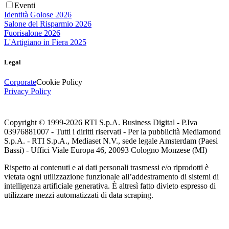
Eventi
Identità Golose 2026
Salone del Risparmio 2026
Fuorisalone 2026
L'Artigiano in Fiera 2025
Legal
Corporate
Cookie Policy
Privacy Policy
Copyright © 1999-
2026
RTI S.p.A. Business Digital - P.Iva
03976881007 - Tutti i diritti riservati - Per la pubblicità Mediamond
S.p.A. - RTI S.p.A., Mediaset N.V., sede legale Amsterdam (Paesi
Bassi) - Uffici Viale Europa 46, 20093 Cologno Monzese (MI)
Rispetto ai contenuti e ai dati personali trasmessi e/o riprodotti è
vietata ogni utilizzazione funzionale all’addestramento di sistemi di
intelligenza artificiale generativa. È altresì fatto divieto espresso di
utilizzare mezzi automatizzati di data scraping.