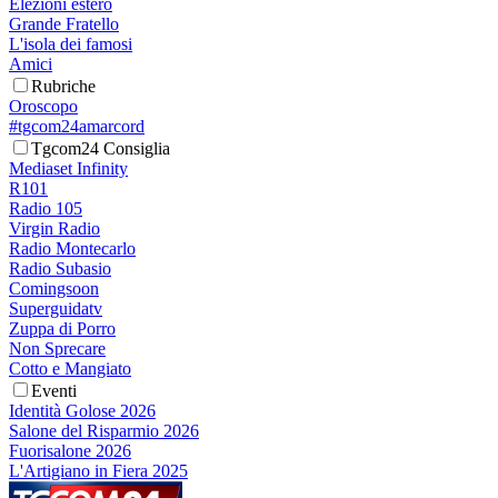
Elezioni estero
Grande Fratello
L'isola dei famosi
Amici
Rubriche
Oroscopo
#tgcom24amarcord
Tgcom24 Consiglia
Mediaset Infinity
R101
Radio 105
Virgin Radio
Radio Montecarlo
Radio Subasio
Comingsoon
Superguidatv
Zuppa di Porro
Non Sprecare
Cotto e Mangiato
Eventi
Identità Golose 2026
Salone del Risparmio 2026
Fuorisalone 2026
L'Artigiano in Fiera 2025