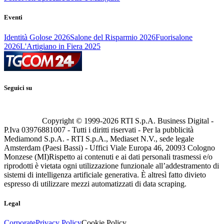
Eventi
Identità Golose 2026
Salone del Risparmio 2026
Fuorisalone
2026
L'Artigiano in Fiera 2025
Seguici su
Copyright © 1999-
2026
RTI S.p.A. Business Digital -
P.Iva 03976881007 - Tutti i diritti riservati - Per la pubblicità
Mediamond S.p.A. - RTI S.p.A., Mediaset N.V., sede legale
Amsterdam (Paesi Bassi) - Uffici Viale Europa 46, 20093 Cologno
Monzese (MI)
Rispetto ai contenuti e ai dati personali trasmessi e/o
riprodotti è vietata ogni utilizzazione funzionale all’addestramento di
sistemi di intelligenza artificiale generativa. È altresì fatto divieto
espresso di utilizzare mezzi automatizzati di data scraping.
Legal
Corporate
Privacy Policy
Cookie Policy