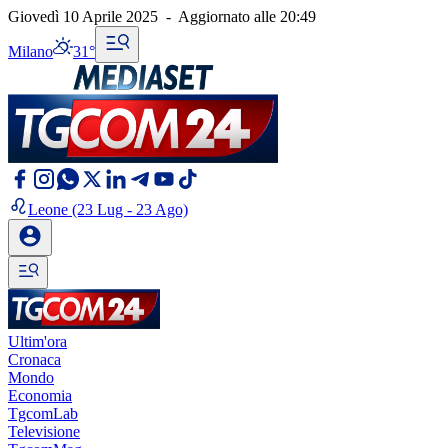
Giovedì 10 Aprile 2025
-
Aggiornato alle
20:49
Milano
31°
Leone
(23 Lug - 23 Ago)
Ultim'ora
Cronaca
Mondo
Economia
TgcomLab
Televisione