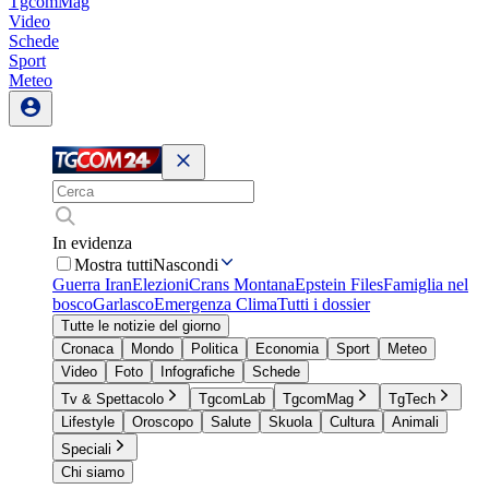
TgcomMag
Video
Schede
Sport
Meteo
In evidenza
Mostra tutti
Nascondi
Guerra Iran
Elezioni
Crans Montana
Epstein Files
Famiglia nel
bosco
Garlasco
Emergenza Clima
Tutti i dossier
Tutte le notizie del giorno
Cronaca
Mondo
Politica
Economia
Sport
Meteo
Video
Foto
Infografiche
Schede
Tv & Spettacolo
TgcomLab
TgcomMag
TgTech
Lifestyle
Oroscopo
Salute
Skuola
Cultura
Animali
Speciali
Chi siamo