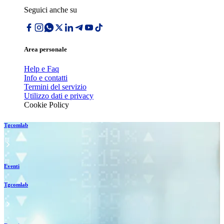
Seguici anche su
Area personale
Help e Faq
Info e contatti
Termini del servizio
Utilizzo dati e privacy
Cookie Policy
Tgcomlab
Eventi
Tgcomlab