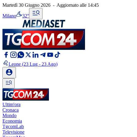
Martedì 30 Giugno 2026
-
Aggiornato alle
14:45
Milano
32°
Leone
(23 Lug - 23 Ago)
Ultim'ora
Cronaca
Mondo
Economia
TgcomLab
Televisione