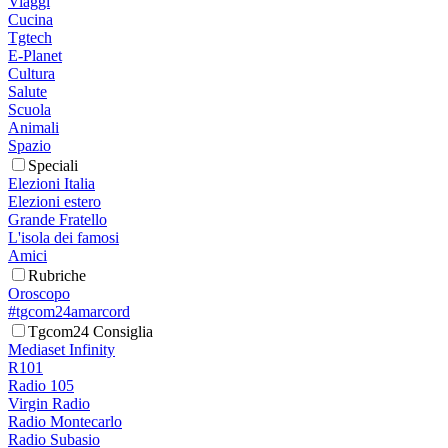
Viaggi
Cucina
Tgtech
E-Planet
Cultura
Salute
Scuola
Animali
Spazio
Speciali
Elezioni Italia
Elezioni estero
Grande Fratello
L'isola dei famosi
Amici
Rubriche
Oroscopo
#tgcom24amarcord
Tgcom24 Consiglia
Mediaset Infinity
R101
Radio 105
Virgin Radio
Radio Montecarlo
Radio Subasio