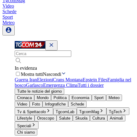
TgcomMag
Video
Schede
Sport
Meteo
In evidenza
Mostra tutti
Nascondi
Guerra Iran
Elezioni
Crans Montana
Epstein Files
Famiglia nel
bosco
Garlasco
Emergenza Clima
Tutti i dossier
Tutte le notizie del giorno
Cronaca
Mondo
Politica
Economia
Sport
Meteo
Video
Foto
Infografiche
Schede
Tv & Spettacolo
TgcomLab
TgcomMag
TgTech
Lifestyle
Oroscopo
Salute
Skuola
Cultura
Animali
Speciali
Chi siamo