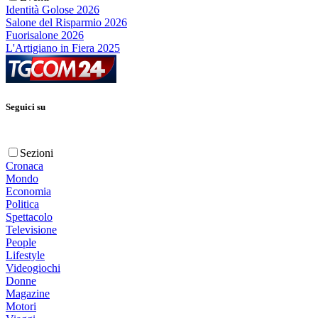
Identità Golose 2026
Salone del Risparmio 2026
Fuorisalone 2026
L'Artigiano in Fiera 2025
Seguici su
Sezioni
Cronaca
Mondo
Economia
Politica
Spettacolo
Televisione
People
Lifestyle
Videogiochi
Donne
Magazine
Motori