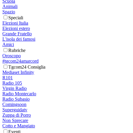
Scuola
Animali
Spazio
Speciali
Elezioni Italia
Elezioni estero
Grande Fratello
L'isola dei famosi
Amici
Rubriche
Oroscopo
#tgcom24amarcord
Tgcom24 Consiglia
Mediaset Infinity
R101
Radio 105
Virgin Radio
Radio Montecarlo
Radio Subasio
Comingsoon
Superguidatv
Zuppa di Porro
Non Sprecare
Cotto e Mangiato
Eventi