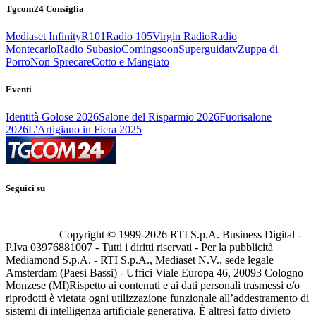
Tgcom24 Consiglia
Mediaset Infinity
R101
Radio 105
Virgin Radio
Radio
Montecarlo
Radio Subasio
Comingsoon
Superguidatv
Zuppa di
Porro
Non Sprecare
Cotto e Mangiato
Eventi
Identità Golose 2026
Salone del Risparmio 2026
Fuorisalone
2026
L'Artigiano in Fiera 2025
Seguici su
Copyright © 1999-
2026
RTI S.p.A. Business Digital -
P.Iva 03976881007 - Tutti i diritti riservati - Per la pubblicità
Mediamond S.p.A. - RTI S.p.A., Mediaset N.V., sede legale
Amsterdam (Paesi Bassi) - Uffici Viale Europa 46, 20093 Cologno
Monzese (MI)
Rispetto ai contenuti e ai dati personali trasmessi e/o
riprodotti è vietata ogni utilizzazione funzionale all’addestramento di
sistemi di intelligenza artificiale generativa. È altresì fatto divieto