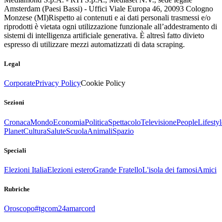
Amsterdam (Paesi Bassi) - Uffici Viale Europa 46, 20093 Cologno
Monzese (MI)
Rispetto ai contenuti e ai dati personali trasmessi e/o
riprodotti è vietata ogni utilizzazione funzionale all’addestramento di
sistemi di intelligenza artificiale generativa. È altresì fatto divieto
espresso di utilizzare mezzi automatizzati di data scraping.
Legal
Corporate
Privacy Policy
Cookie Policy
Sezioni
Cronaca
Mondo
Economia
Politica
Spettacolo
Televisione
People
Lifestyl
Planet
Cultura
Salute
Scuola
Animali
Spazio
Speciali
Elezioni Italia
Elezioni estero
Grande Fratello
L'isola dei famosi
Amici
Rubriche
Oroscopo
#tgcom24amarcord