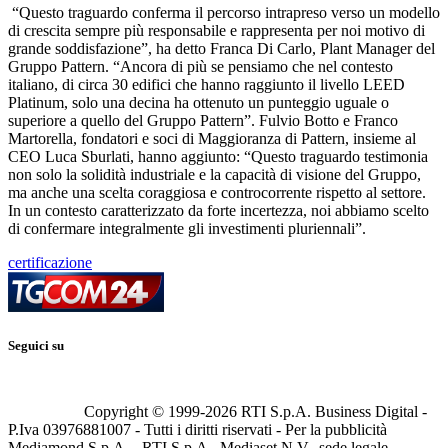
“Questo traguardo conferma il percorso intrapreso verso un modello
di crescita sempre più responsabile e rappresenta per noi motivo di
grande soddisfazione”, ha detto Franca Di Carlo, Plant Manager del
Gruppo Pattern. “Ancora di più se pensiamo che nel contesto
italiano, di circa 30 edifici che hanno raggiunto il livello LEED
Platinum, solo una decina ha ottenuto un punteggio uguale o
superiore a quello del Gruppo Pattern”. Fulvio Botto e Franco
Martorella, fondatori e soci di Maggioranza di Pattern, insieme al
CEO Luca Sburlati, hanno aggiunto: “Questo traguardo testimonia
non solo la solidità industriale e la capacità di visione del Gruppo,
ma anche una scelta coraggiosa e controcorrente rispetto al settore.
In un contesto caratterizzato da forte incertezza, noi abbiamo scelto
di confermare integralmente gli investimenti pluriennali”.
certificazione
Seguici su
Copyright © 1999-
2026
RTI S.p.A. Business Digital -
P.Iva 03976881007 - Tutti i diritti riservati - Per la pubblicità
Mediamond S.p.A. - RTI S.p.A., Mediaset N.V., sede legale