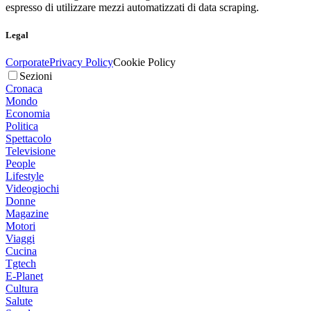
espresso di utilizzare mezzi automatizzati di data scraping.
Legal
Corporate
Privacy Policy
Cookie Policy
Sezioni
Cronaca
Mondo
Economia
Politica
Spettacolo
Televisione
People
Lifestyle
Videogiochi
Donne
Magazine
Motori
Viaggi
Cucina
Tgtech
E-Planet
Cultura
Salute