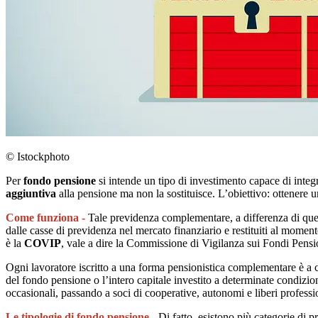
© Istockphoto
Per
fondo pensione
si intende un tipo di investimento capace di integ
aggiuntiva
alla pensione ma non la sostituisce. L’obiettivo: ottenere 
Come funziona -
Tale previdenza complementare, a differenza di quell
dalle casse di previdenza nel mercato finanziario e restituiti al mome
è la
COVIP
, vale a dire la Commissione di Vigilanza sui Fondi Pens
Ogni lavoratore iscritto a una forma pensionistica complementare è a c
del fondo pensione o l’intero capitale investito a determinate condizio
occasionali, passando a soci di cooperative, autonomi e liberi professio
Le tipologie di fondo pensione -
Di fatto, esistono più categorie di