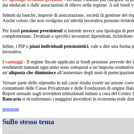
dai sindacati o dalle associazioni di rilievo nella regione. A tali fond
Istituiti da banche, imprese di assicurazione, società di gestione del 
Anche coloro che non svolgono un’attività lavorativa possono richied
Per fondi
pensione preesistenti
si intende invece una tipologia di pr
complementare. Destinati a specifici lavoratori dipendenti, richiedono 
Infine, i PIP o
piani individuali pensionistici
, vale a dire una forma p
lavorativa.
I vantaggi -
Il regime fiscale applicato ai fondi pensione prevede dei v
rendimenti maturati ogni anno sono sottoposti a un’imposta sostitutiv
un’
aliquota che diminuisce
all’aumentare degli anni di partecipazio
Versare parte dello stipendio in tali casse risulta essere un’azione con
contrattuale delle Casse Privatizzate e delle Fondazioni di origine Ban
Report annuale sugli investitori istituzionali italiani a cura del Centr
Bancaria
si riconfermano i maggiori investitori in economia reale do
pensione
Sullo stesso tema