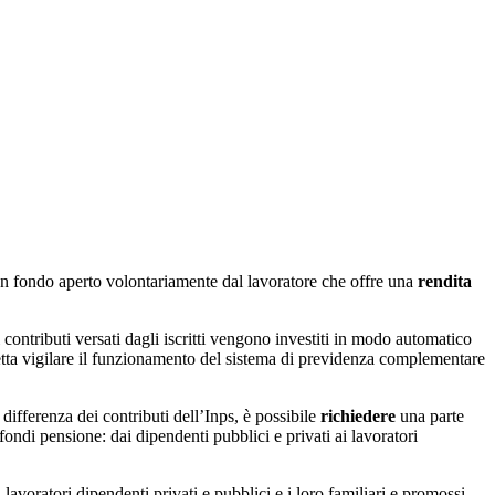
i un fondo aperto volontariamente dal lavoratore che offre una
rendita
 contributi versati dagli iscritti vengono investiti in modo automatico
petta vigilare il funzionamento del sistema di previdenza complementare
ifferenza dei contributi dell’Inps, è possibile
richiedere
una parte
 fondi pensione: dai dipendenti pubblici e privati ai lavoratori
ai lavoratori dipendenti privati e pubblici e i loro familiari e promossi