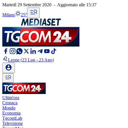
Martedì 29 Settembre 2020
-
Aggiornato alle
15:37
Milano
25°
Leone
(23 Lug - 23 Ago)
Ultim'ora
Cronaca
Mondo
Economia
TgcomLab
Televisione