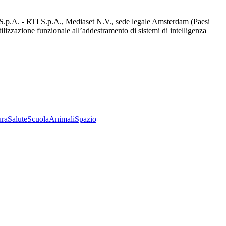
d S.p.A. - RTI S.p.A., Mediaset N.V., sede legale Amsterdam (Paesi
utilizzazione funzionale all’addestramento di sistemi di intelligenza
ura
Salute
Scuola
Animali
Spazio