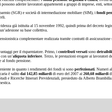
i vi possono aderire lavoratori appartenenti a gruppi di imprese, enti, set
risparmio (SGR) e società di intermediazione mobiliare (SIM), i
fondi pe
erli.
evidenza già istituita al 15 novembre 1992, quindi prima del decreto legi
un’adesione su base collettiva.
ensionistica complementare realizzata tramite contratti di assicurazione 
antaggi per il risparmiatore. Primo, i
contributi versati
sono
detraibil
a con un’
aliquota inferiore
. Terzo, le prestazioni erogate ai lavoratori 
ne al fondo pensione.
veniente in quanto i rendimenti dei fondi si sono
perfezionati
. Numeri al
caria è salito
dai 142,85 miliardi
di euro del 2007 ai
260,68 miliardi
d
o Studi e Ricerche Itinerari Previdenziali, presieduto da Alberto Brambill
mestica.