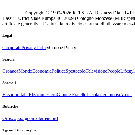
Copyright © 1999-
2026
RTI S.p.A. Business Digital - P.I
Bassi) - Uffici Viale Europa 46, 20093 Cologno Monzese (MI)
Rispett
artificiale generativa. È altresì fatto divieto espresso di utilizzare mez
Legal
Corporate
Privacy Policy
Cookie Policy
Sezioni
Cronaca
Mondo
Economia
Politica
Spettacolo
Televisione
People
Lifestyl
Speciali
Elezioni Italia
Elezioni estero
Grande Fratello
L'isola dei famosi
Amici
Rubriche
Oroscopo
#tgcom24amarcord
Tgcom24 Consiglia