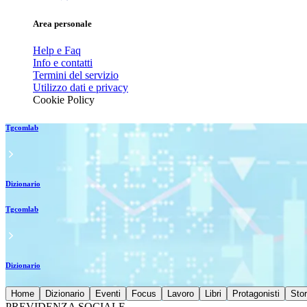
Area personale
Help e Faq
Info e contatti
Termini del servizio
Utilizzo dati e privacy
Cookie Policy
Tgcomlab
Dizionario
Tgcomlab
Dizionario
Home
Dizionario
Eventi
Focus
Lavoro
Libri
Protagonisti
Stor
PREVIDENZA SOCIALE