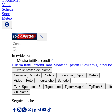
TgcomMag
Video
Schede
Sport
Meteo
In evidenza
Mostra tutti
Nascondi
Guerra Iran
Elezioni
Crans Montana
Epstein Files
Famiglia nel b
Tutte le notizie del giorno
Cronaca
Mondo
Politica
Economia
Sport
Meteo
Video
Foto
Infografiche
Schede
Tv & Spettacolo
TgcomLab
TgcomMag
TgTech
Lif
Chi siamo
Seguici anche su