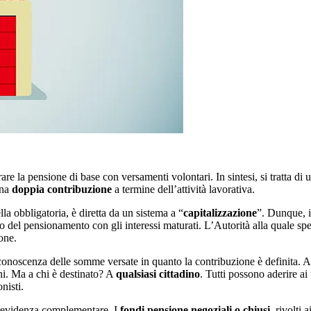
rare la pensione di base con versamenti volontari. In sintesi, si tratta d
una
doppia contribuzione
a termine dell’attività lavorativa.
a obbligatoria, è diretta da un sistema a “
capitalizzazione
”. Dunque, i
nto del pensionamento con gli interessi maturati. L’Autorità alla quale s
ione.
onoscenza delle somme versate in quanto la contribuzione è definita. A d
ni. Ma a chi è destinato? A
qualsiasi cittadino
. Tutti possono aderire ai
nisti.
 previdenza complementare. I
fondi pensione negoziali o chiusi
, rivolti 