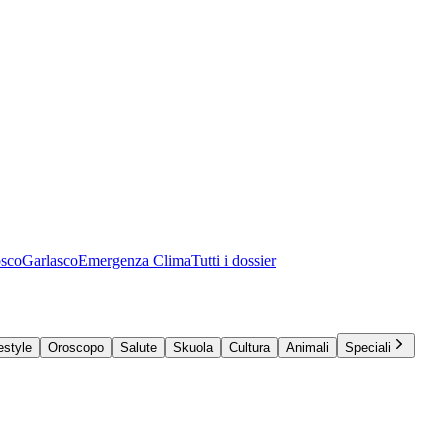
osco
Garlasco
Emergenza Clima
Tutti i dossier
estyle
Oroscopo
Salute
Skuola
Cultura
Animali
Speciali