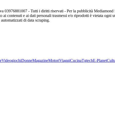
va 03976881007 - Tutti i diritti riservati - Per la pubblicità Mediamon
o ai contenuti e ai dati personali trasmessi e/o riprodotti è vietata ogni 
zi automatizzati di data scraping.
e
Videogiochi
Donne
Magazine
Motori
Viaggi
Cucina
Tgtech
E-Planet
Cult