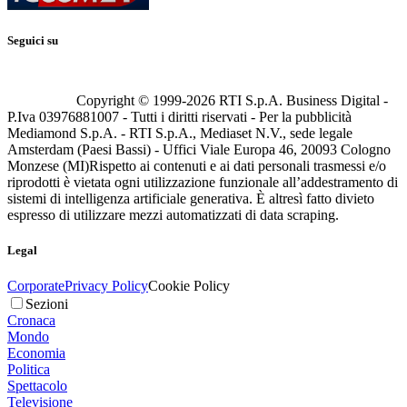
Seguici su
Copyright © 1999-
2026
RTI S.p.A. Business Digital -
P.Iva 03976881007 - Tutti i diritti riservati - Per la pubblicità
Mediamond S.p.A. - RTI S.p.A., Mediaset N.V., sede legale
Amsterdam (Paesi Bassi) - Uffici Viale Europa 46, 20093 Cologno
Monzese (MI)
Rispetto ai contenuti e ai dati personali trasmessi e/o
riprodotti è vietata ogni utilizzazione funzionale all’addestramento di
sistemi di intelligenza artificiale generativa. È altresì fatto divieto
espresso di utilizzare mezzi automatizzati di data scraping.
Legal
Corporate
Privacy Policy
Cookie Policy
Sezioni
Cronaca
Mondo
Economia
Politica
Spettacolo
Televisione