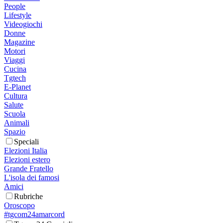
People
Lifestyle
Videogiochi
Donne
Magazine
Motori
Viaggi
Cucina
Tgtech
E-Planet
Cultura
Salute
Scuola
Animali
Spazio
Speciali
Elezioni Italia
Elezioni estero
Grande Fratello
L'isola dei famosi
Amici
Rubriche
Oroscopo
#tgcom24amarcord