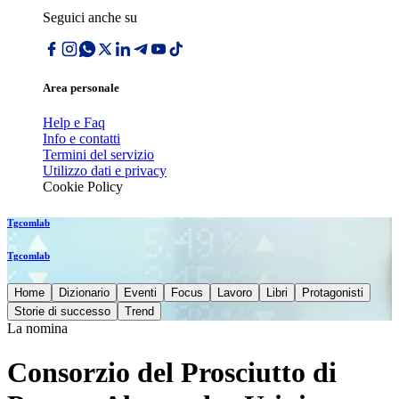
Seguici anche su
Area personale
Help e Faq
Info e contatti
Termini del servizio
Utilizzo dati e privacy
Cookie Policy
Tgcomlab
Tgcomlab
Home
Dizionario
Eventi
Focus
Lavoro
Libri
Protagonisti
Storie di successo
Trend
La nomina
Consorzio del Prosciutto di