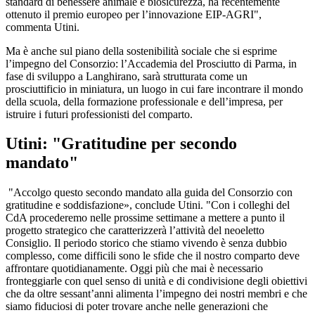
standard di benessere animale e biosicurezza, ha recentemente
ottenuto il premio europeo per l’innovazione EIP-AGRI",
commenta Utini.
Ma è anche sul piano della sostenibilità sociale che si esprime
l’impegno del Consorzio: l’Accademia del Prosciutto di Parma, in
fase di sviluppo a Langhirano, sarà strutturata come un
prosciuttificio in miniatura, un luogo in cui fare incontrare il mondo
della scuola, della formazione professionale e dell’impresa, per
istruire i futuri professionisti del comparto.
Utini: "Gratitudine per secondo
mandato"
"Accolgo questo secondo mandato alla guida del Consorzio con
gratitudine e soddisfazione», conclude Utini. "Con i colleghi del
CdA procederemo nelle prossime settimane a mettere a punto il
progetto strategico che caratterizzerà l’attività del neoeletto
Consiglio. Il periodo storico che stiamo vivendo è senza dubbio
complesso, come difficili sono le sfide che il nostro comparto deve
affrontare quotidianamente. Oggi più che mai è necessario
fronteggiarle con quel senso di unità e di condivisione degli obiettivi
che da oltre sessant’anni alimenta l’impegno dei nostri membri e che
siamo fiduciosi di poter trovare anche nelle generazioni che