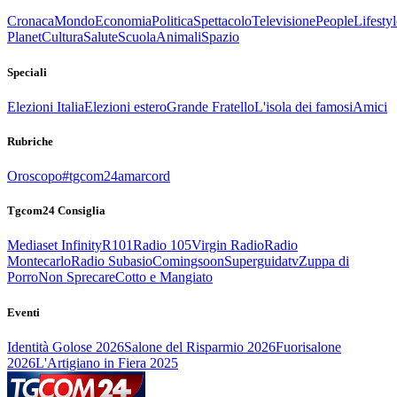
Cronaca
Mondo
Economia
Politica
Spettacolo
Televisione
People
Lifestyl
Planet
Cultura
Salute
Scuola
Animali
Spazio
Speciali
Elezioni Italia
Elezioni estero
Grande Fratello
L'isola dei famosi
Amici
Rubriche
Oroscopo
#tgcom24amarcord
Tgcom24 Consiglia
Mediaset Infinity
R101
Radio 105
Virgin Radio
Radio
Montecarlo
Radio Subasio
Comingsoon
Superguidatv
Zuppa di
Porro
Non Sprecare
Cotto e Mangiato
Eventi
Identità Golose 2026
Salone del Risparmio 2026
Fuorisalone
2026
L'Artigiano in Fiera 2025