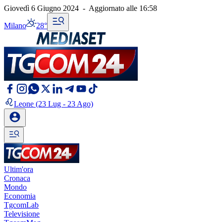
Giovedì 6 Giugno 2024
-
Aggiornato alle
16:58
Milano
28°
Leone
(23 Lug - 23 Ago)
Ultim'ora
Cronaca
Mondo
Economia
TgcomLab
Televisione