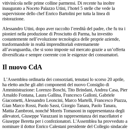
vitivinicola nelle prime colline parmensi. Di recente ha inoltre
inaugurato a Noceto Palazzo Utini, l’hotel 5 stelle che vede la
supervisione dello chef Enrico Bartolini per tutta la linea di
ristorazione.
Alessandro Utini, dopo aver raccolto l’eredità del padre, che fu tra i
pionieri nella produzione di Prosciutto di Parma, ha investito
costantemente nell’evoluzione tecnologica delle proprie aziende,
trasformandole in realtà imprenditoriali estremamente
all’avanguardia, che si sono imposte sul mercato grazie a un’offerta
diversificata e sempre coerente con le esigenze dei consumatori.
Il nuovo CdA
L’Assemblea ordinaria dei consorziati, tenutasi lo scorso 20 aprile,
ha eletto anche gli altri componenti del nuovo Consiglio di
Amministrazione: Lorenzo Boschi, Tito Brindani, Andrea Casa, Pier
Arnaldo Fontana, Laura Gallina, Francesco Galloni, Gabriele
Giacometti, Alessandro Leoncini, Marco Martelli, Francesco Piazza,
Gian Marco Rossi, Paolo Sassi, Giorgio Tanara, Paolo Tanara,
Mattia Zambroni, nonché Morris Tomasoni in rappresentanza degli
allevatori, Giuseppe Varazzani in rappresentanza dei macellatori e
Giuseppe Beretta per i confezionatori. L'Assemblea ha provveduto a
nominare il dottor Enrico Calestani presidente del Collegio sindacale