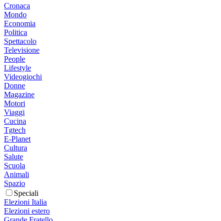
Cronaca
Mondo
Economia
Politica
Spettacolo
Televisione
People
Lifestyle
Videogiochi
Donne
Magazine
Motori
Viaggi
Cucina
Tgtech
E-Planet
Cultura
Salute
Scuola
Animali
Spazio
Speciali
Elezioni Italia
Elezioni estero
Grande Fratello