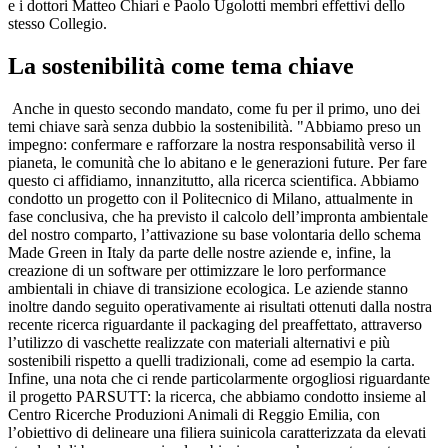
e i dottori Matteo Chiari e Paolo Ugolotti membri effettivi dello
stesso Collegio.
La sostenibilità come tema chiave
Anche in questo secondo mandato, come fu per il primo, uno dei
temi chiave sarà senza dubbio la sostenibilità. "Abbiamo preso un
impegno: confermare e rafforzare la nostra responsabilità verso il
pianeta, le comunità che lo abitano e le generazioni future. Per fare
questo ci affidiamo, innanzitutto, alla ricerca scientifica. Abbiamo
condotto un progetto con il Politecnico di Milano, attualmente in
fase conclusiva, che ha previsto il calcolo dell’impronta ambientale
del nostro comparto, l’attivazione su base volontaria dello schema
Made Green in Italy da parte delle nostre aziende e, infine, la
creazione di un software per ottimizzare le loro performance
ambientali in chiave di transizione ecologica. Le aziende stanno
inoltre dando seguito operativamente ai risultati ottenuti dalla nostra
recente ricerca riguardante il packaging del preaffettato, attraverso
l’utilizzo di vaschette realizzate con materiali alternativi e più
sostenibili rispetto a quelli tradizionali, come ad esempio la carta.
Infine, una nota che ci rende particolarmente orgogliosi riguardante
il progetto PARSUTT: la ricerca, che abbiamo condotto insieme al
Centro Ricerche Produzioni Animali di Reggio Emilia, con
l’obiettivo di delineare una filiera suinicola caratterizzata da elevati