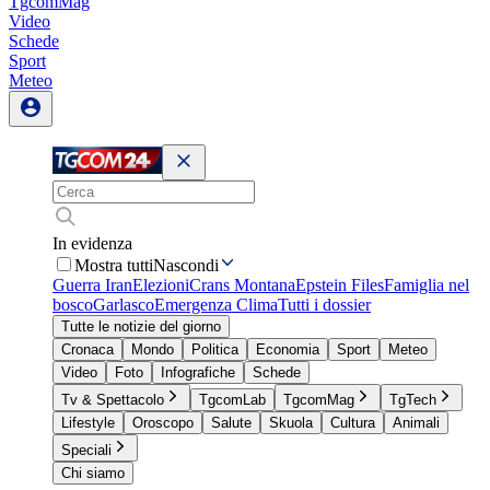
TgcomMag
Video
Schede
Sport
Meteo
In evidenza
Mostra tutti
Nascondi
Guerra Iran
Elezioni
Crans Montana
Epstein Files
Famiglia nel
bosco
Garlasco
Emergenza Clima
Tutti i dossier
Tutte le notizie del giorno
Cronaca
Mondo
Politica
Economia
Sport
Meteo
Video
Foto
Infografiche
Schede
Tv & Spettacolo
TgcomLab
TgcomMag
TgTech
Lifestyle
Oroscopo
Salute
Skuola
Cultura
Animali
Speciali
Chi siamo