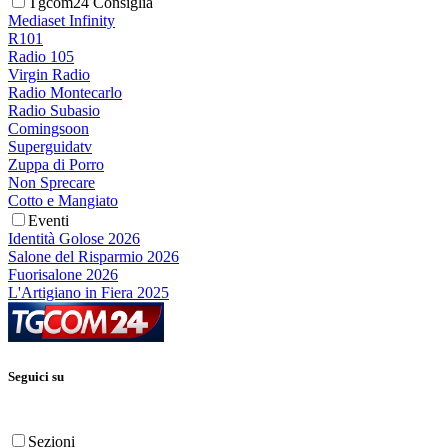
Tgcom24 Consiglia
Mediaset Infinity
R101
Radio 105
Virgin Radio
Radio Montecarlo
Radio Subasio
Comingsoon
Superguidatv
Zuppa di Porro
Non Sprecare
Cotto e Mangiato
Eventi
Identità Golose 2026
Salone del Risparmio 2026
Fuorisalone 2026
L'Artigiano in Fiera 2025
Seguici su
Sezioni