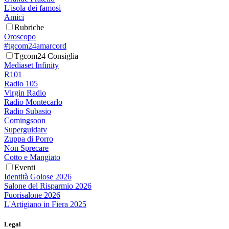
L'isola dei famosi
Amici
Rubriche
Oroscopo
#tgcom24amarcord
Tgcom24 Consiglia
Mediaset Infinity
R101
Radio 105
Virgin Radio
Radio Montecarlo
Radio Subasio
Comingsoon
Superguidatv
Zuppa di Porro
Non Sprecare
Cotto e Mangiato
Eventi
Identità Golose 2026
Salone del Risparmio 2026
Fuorisalone 2026
L'Artigiano in Fiera 2025
Legal