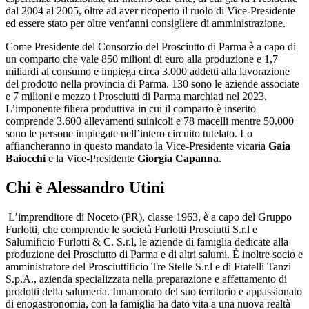
dal 2004 al 2005, oltre ad aver ricoperto il ruolo di Vice-Presidente
ed essere stato per oltre vent'anni consigliere di amministrazione.
Come Presidente del Consorzio del Prosciutto di Parma è a capo di
un comparto che vale 850 milioni di euro alla produzione e 1,7
miliardi al consumo e impiega circa 3.000 addetti alla lavorazione
del prodotto nella provincia di Parma. 130 sono le aziende associate
e 7 milioni e mezzo i Prosciutti di Parma marchiati nel 2023.
L’imponente filiera produttiva in cui il comparto è inserito
comprende 3.600 allevamenti suinicoli e 78 macelli mentre 50.000
sono le persone impiegate nell’intero circuito tutelato. Lo
affiancheranno in questo mandato la Vice-Presidente vicaria
Gaia
Baiocchi
e la Vice-Presidente
Giorgia Capanna
.
Chi è Alessandro Utini
L’imprenditore di Noceto (PR), classe 1963, è a capo del Gruppo
Furlotti, che comprende le società Furlotti Prosciutti S.r.l e
Salumificio Furlotti & C. S.r.l, le aziende di famiglia dedicate alla
produzione del Prosciutto di Parma e di altri salumi. È inoltre socio e
amministratore del Prosciuttificio Tre Stelle S.r.l e di Fratelli Tanzi
S.p.A., azienda specializzata nella preparazione e affettamento di
prodotti della salumeria. Innamorato del suo territorio e appassionato
di enogastronomia, con la famiglia ha dato vita a una nuova realtà