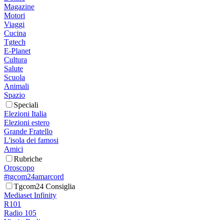
Magazine
Motori
Viaggi
Cucina
Tgtech
E-Planet
Cultura
Salute
Scuola
Animali
Spazio
Speciali
Elezioni Italia
Elezioni estero
Grande Fratello
L'isola dei famosi
Amici
Rubriche
Oroscopo
#tgcom24amarcord
Tgcom24 Consiglia
Mediaset Infinity
R101
Radio 105