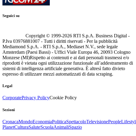
Seguici su
Copyright © 1999-
2026
RTI S.p.A. Business Digital -
P.Iva 03976881007 - Tutti i diritti riservati - Per la pubblicità
Mediamond S.p.A. - RTI S.p.A., Mediaset N.V., sede legale
Amsterdam (Paesi Bassi) - Uffici Viale Europa 46, 20093 Cologno
Monzese (MI)
Rispetto ai contenuti e ai dati personali trasmessi e/o
riprodotti è vietata ogni utilizzazione funzionale all’addestramento di
sistemi di intelligenza artificiale generativa. È altresì fatto divieto
espresso di utilizzare mezzi automatizzati di data scraping.
Legal
Corporate
Privacy Policy
Cookie Policy
Sezioni
Cronaca
Mondo
Economia
Politica
Spettacolo
Televisione
People
Lifestyl
Planet
Cultura
Salute
Scuola
Animali
Spazio