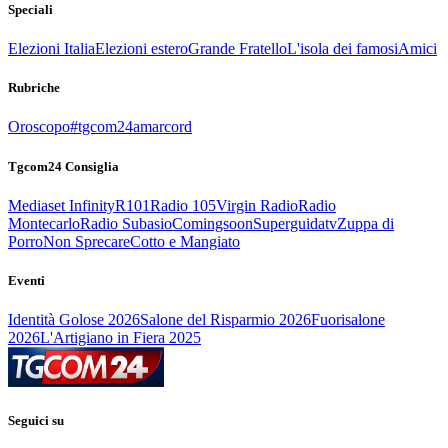
Speciali
Elezioni Italia
Elezioni estero
Grande Fratello
L'isola dei famosi
Amici
Rubriche
Oroscopo
#tgcom24amarcord
Tgcom24 Consiglia
Mediaset Infinity
R101
Radio 105
Virgin Radio
Radio
Montecarlo
Radio Subasio
Comingsoon
Superguidatv
Zuppa di
Porro
Non Sprecare
Cotto e Mangiato
Eventi
Identità Golose 2026
Salone del Risparmio 2026
Fuorisalone
2026
L'Artigiano in Fiera 2025
Seguici su