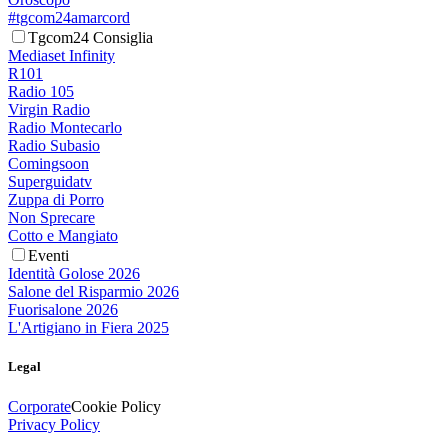
#tgcom24amarcord
Tgcom24 Consiglia
Mediaset Infinity
R101
Radio 105
Virgin Radio
Radio Montecarlo
Radio Subasio
Comingsoon
Superguidatv
Zuppa di Porro
Non Sprecare
Cotto e Mangiato
Eventi
Identità Golose 2026
Salone del Risparmio 2026
Fuorisalone 2026
L'Artigiano in Fiera 2025
Legal
Corporate
Cookie Policy
Privacy Policy