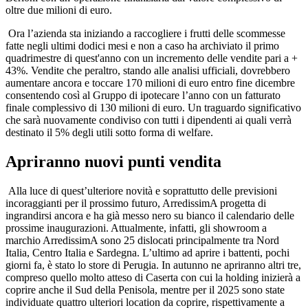
oltre due milioni di euro.
Ora l’azienda sta iniziando a raccogliere i frutti delle scommesse
fatte negli ultimi dodici mesi e non a caso ha archiviato il primo
quadrimestre di quest'anno con un incremento delle vendite pari a +
43%. Vendite che peraltro, stando alle analisi ufficiali, dovrebbero
aumentare ancora e toccare 170 milioni di euro entro fine dicembre
consentendo così al Gruppo di ipotecare l’anno con un fatturato
finale complessivo di 130 milioni di euro. Un traguardo significativo
che sarà nuovamente condiviso con tutti i dipendenti ai quali verrà
destinato il 5% degli utili sotto forma di welfare.
Apriranno nuovi punti vendita
Alla luce di quest’ulteriore novità e soprattutto delle previsioni
incoraggianti per il prossimo futuro, ArredissimA progetta di
ingrandirsi ancora e ha già messo nero su bianco il calendario delle
prossime inaugurazioni. Attualmente, infatti, gli showroom a
marchio ArredissimA sono 25 dislocati principalmente tra Nord
Italia, Centro Italia e Sardegna. L’ultimo ad aprire i battenti, pochi
giorni fa, è stato lo store di Perugia. In autunno ne apriranno altri tre,
compreso quello molto atteso di Caserta con cui la holding inizierà a
coprire anche il Sud della Penisola, mentre per il 2025 sono state
individuate quattro ulteriori location da coprire, rispettivamente a