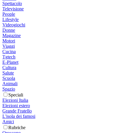
Spettacolo
Televisione
People
Lifestyle
Videogiochi
Donne
Magazine
Motori
Viaggi
Cucina
Tgtech
E-Planet
Cultura
Salute
Scuola
Animali
Spazio
Speciali
Elezioni Italia
Elezioni estero
Grande Fratello
L'isola dei famosi
Amici
Rubriche
Oroscopo