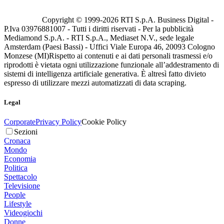
Copyright © 1999-
2026
RTI S.p.A. Business Digital -
P.Iva 03976881007 - Tutti i diritti riservati - Per la pubblicità
Mediamond S.p.A. - RTI S.p.A., Mediaset N.V., sede legale
Amsterdam (Paesi Bassi) - Uffici Viale Europa 46, 20093 Cologno
Monzese (MI)
Rispetto ai contenuti e ai dati personali trasmessi e/o
riprodotti è vietata ogni utilizzazione funzionale all’addestramento di
sistemi di intelligenza artificiale generativa. È altresì fatto divieto
espresso di utilizzare mezzi automatizzati di data scraping.
Legal
Corporate
Privacy Policy
Cookie Policy
Sezioni
Cronaca
Mondo
Economia
Politica
Spettacolo
Televisione
People
Lifestyle
Videogiochi
Donne