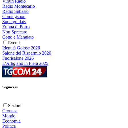
Virgin Radio
Radio Montecarlo
Radio Subasio
Comingsoon
Superguidatv
Zuppa di Porro
Non Sprecare
Cotto e Mangiato
Eventi
Identità Golose 2026
Salone del Risparmio 2026
Fuorisalone 2026
L'Artigiano in Fiera 2025
Seguici su
Sezioni
Cronaca
Mondo
Economia
Politica