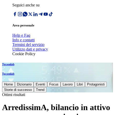
Seguici anche su
Area personale
Help e Faq
Info e contatti
Termini del servizio
Utilizzo dati e privacy
Cookie Policy
Tgcomlab
Tgcomlab
Home
Dizionario
Eventi
Focus
Lavoro
Libri
Protagonisti
Storie di successo
Trend
Ottimi risultati
ArredissimA, bilancio in attivo