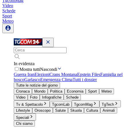
TgcomMag
Video
Schede
Sport
Meteo
In evidenza
Mostra tutti
Nascondi
Guerra Iran
Elezioni
Crans Montana
Epstein Files
Famiglia nel
bosco
Garlasco
Emergenza Clima
Tutti i dossier
Tutte le notizie del giorno
Cronaca
Mondo
Politica
Economia
Sport
Meteo
Video
Foto
Infografiche
Schede
Tv & Spettacolo
TgcomLab
TgcomMag
TgTech
Lifestyle
Oroscopo
Salute
Skuola
Cultura
Animali
Speciali
Chi siamo