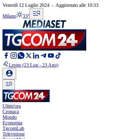
Venerdì 12 Luglio 2024
-
Aggiornato alle
10:33
Milano
33°
Leone
(23 Lug - 23 Ago)
Ultim'ora
Cronaca
Mondo
Economia
TgcomLab
Televisione