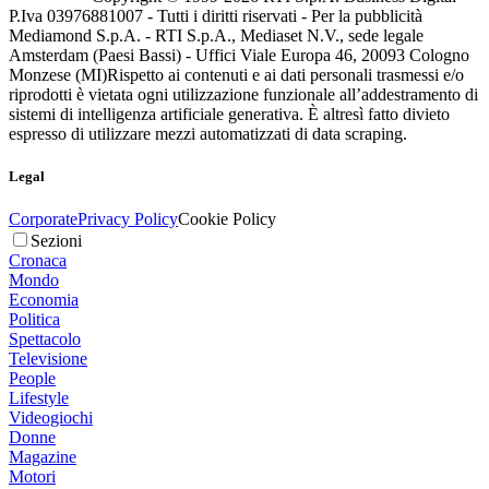
P.Iva 03976881007 - Tutti i diritti riservati - Per la pubblicità
Mediamond S.p.A. - RTI S.p.A., Mediaset N.V., sede legale
Amsterdam (Paesi Bassi) - Uffici Viale Europa 46, 20093 Cologno
Monzese (MI)
Rispetto ai contenuti e ai dati personali trasmessi e/o
riprodotti è vietata ogni utilizzazione funzionale all’addestramento di
sistemi di intelligenza artificiale generativa. È altresì fatto divieto
espresso di utilizzare mezzi automatizzati di data scraping.
Legal
Corporate
Privacy Policy
Cookie Policy
Sezioni
Cronaca
Mondo
Economia
Politica
Spettacolo
Televisione
People
Lifestyle
Videogiochi
Donne
Magazine
Motori