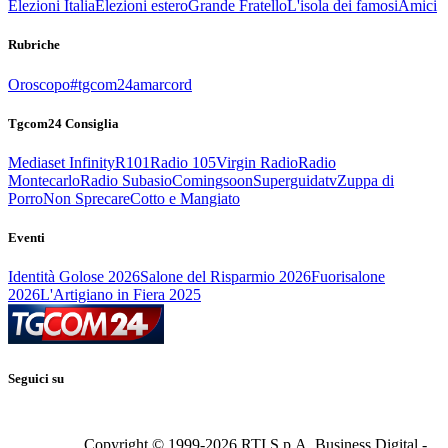
Elezioni Italia
Elezioni estero
Grande Fratello
L'isola dei famosi
Amici
Rubriche
Oroscopo
#tgcom24amarcord
Tgcom24 Consiglia
Mediaset Infinity
R101
Radio 105
Virgin Radio
Radio
Montecarlo
Radio Subasio
Comingsoon
Superguidatv
Zuppa di
Porro
Non Sprecare
Cotto e Mangiato
Eventi
Identità Golose 2026
Salone del Risparmio 2026
Fuorisalone
2026
L'Artigiano in Fiera 2025
Seguici su
Copyright © 1999-
2026
RTI S.p.A. Business Digital -