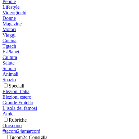
People
Lifestyle
Videogiochi
Donne
Magazine
Motori
Viaggi
Cucina
Tgtech
E-Planet
Cultura
Salute
Scuola
Animali
Spazio
Speciali
Elezioni Italia
Elezioni estero
Grande Fratello
L'isola dei famosi
Amici
Rubriche
Oroscopo
#tgcom24amarcord
Tgcom24 Consiglia