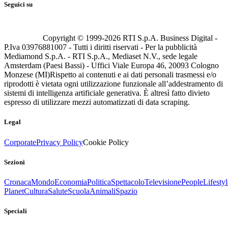
Seguici su
Copyright © 1999-
2026
RTI S.p.A. Business Digital -
P.Iva 03976881007 - Tutti i diritti riservati - Per la pubblicità
Mediamond S.p.A. - RTI S.p.A., Mediaset N.V., sede legale
Amsterdam (Paesi Bassi) - Uffici Viale Europa 46, 20093 Cologno
Monzese (MI)
Rispetto ai contenuti e ai dati personali trasmessi e/o
riprodotti è vietata ogni utilizzazione funzionale all’addestramento di
sistemi di intelligenza artificiale generativa. È altresì fatto divieto
espresso di utilizzare mezzi automatizzati di data scraping.
Legal
Corporate
Privacy Policy
Cookie Policy
Sezioni
Cronaca
Mondo
Economia
Politica
Spettacolo
Televisione
People
Lifestyl
Planet
Cultura
Salute
Scuola
Animali
Spazio
Speciali