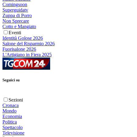
Comingsoon
Superguidatv
Zuppa di Porro
Non Sprecare
Cotto e Mangiato
Eventi
Identità Golose 2026
Salone del Risparmio 2026
Fuorisalone 2026
L'Artigiano in Fiera 2025
Seguici su
Sezioni
Cronaca
Mondo
Economia
Politica
Spettacolo
Televisione