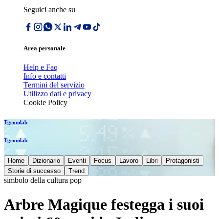
Seguici anche su
Area personale
Help e Faq
Info e contatti
Termini del servizio
Utilizzo dati e privacy
Cookie Policy
Tgcomlab
Tgcomlab
Home
Dizionario
Eventi
Focus
Lavoro
Libri
Protagonisti
Storie di successo
Trend
simbolo della cultura pop
Arbre Magique festegga i suoi