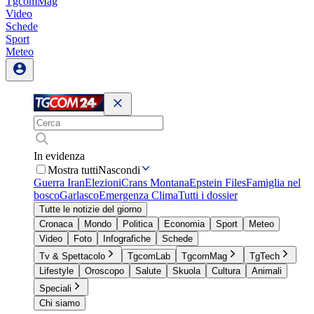
TgcomMag
Video
Schede
Sport
Meteo
In evidenza
Mostra tutti
Nascondi
Guerra Iran
Elezioni
Crans Montana
Epstein Files
Famiglia nel
bosco
Garlasco
Emergenza Clima
Tutti i dossier
Tutte le notizie del giorno
Cronaca
Mondo
Politica
Economia
Sport
Meteo
Video
Foto
Infografiche
Schede
Tv & Spettacolo
TgcomLab
TgcomMag
TgTech
Lifestyle
Oroscopo
Salute
Skuola
Cultura
Animali
Speciali
Chi siamo