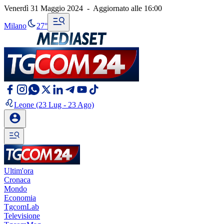
Venerdì 31 Maggio 2024
-
Aggiornato alle
16:00
Milano
27°
Leone
(23 Lug - 23 Ago)
Ultim'ora
Cronaca
Mondo
Economia
TgcomLab
Televisione