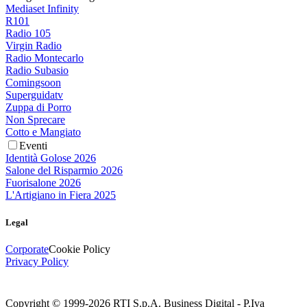
Mediaset Infinity
R101
Radio 105
Virgin Radio
Radio Montecarlo
Radio Subasio
Comingsoon
Superguidatv
Zuppa di Porro
Non Sprecare
Cotto e Mangiato
Eventi
Identità Golose 2026
Salone del Risparmio 2026
Fuorisalone 2026
L'Artigiano in Fiera 2025
Legal
Corporate
Cookie Policy
Privacy Policy
Copyright © 1999-
2026
RTI S.p.A. Business Digital - P.Iva