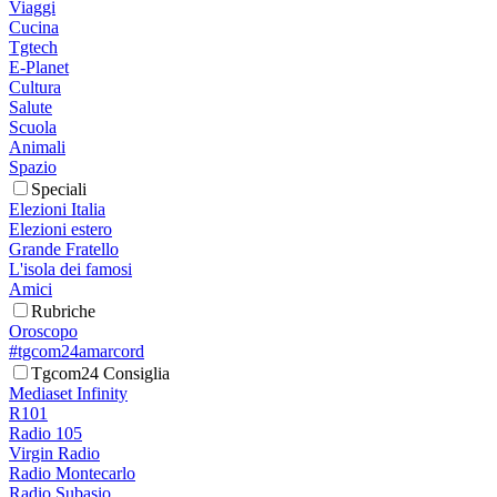
Viaggi
Cucina
Tgtech
E-Planet
Cultura
Salute
Scuola
Animali
Spazio
Speciali
Elezioni Italia
Elezioni estero
Grande Fratello
L'isola dei famosi
Amici
Rubriche
Oroscopo
#tgcom24amarcord
Tgcom24 Consiglia
Mediaset Infinity
R101
Radio 105
Virgin Radio
Radio Montecarlo
Radio Subasio