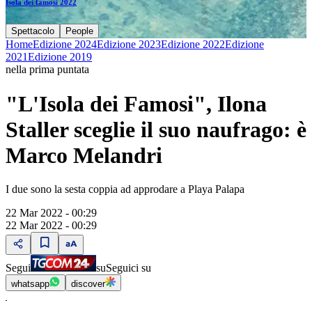
Isola dei famosi 2022
Spettacolo
People
Home
Edizione 2024
Edizione 2023
Edizione 2022
Edizione
2021
Edizione 2019
nella prima puntata
"L'Isola dei Famosi", Ilona
Staller sceglie il suo naufrago: è
Marco Melandri
I due sono la sesta coppia ad approdare a Playa Palapa
22 Mar 2022 - 00:29
22 Mar 2022 - 00:29
Segui
su
Seguici su
whatsapp
discover