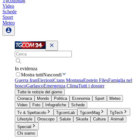
TgcomMag
Video
Schede
Sport
Meteo
In evidenza
Mostra tutti
Nascondi
Guerra Iran
Elezioni
Crans Montana
Epstein Files
Famiglia nel
bosco
Garlasco
Emergenza Clima
Tutti i dossier
Tutte le notizie del giorno
Cronaca
Mondo
Politica
Economia
Sport
Meteo
Video
Foto
Infografiche
Schede
Tv & Spettacolo
TgcomLab
TgcomMag
TgTech
Lifestyle
Oroscopo
Salute
Skuola
Cultura
Animali
Speciali
Chi siamo