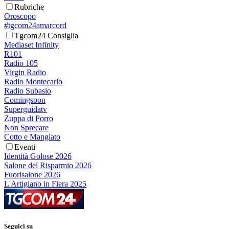
Rubriche
Oroscopo
#tgcom24amarcord
Tgcom24 Consiglia
Mediaset Infinity
R101
Radio 105
Virgin Radio
Radio Montecarlo
Radio Subasio
Comingsoon
Superguidatv
Zuppa di Porro
Non Sprecare
Cotto e Mangiato
Eventi
Identità Golose 2026
Salone del Risparmio 2026
Fuorisalone 2026
L'Artigiano in Fiera 2025
Seguici su