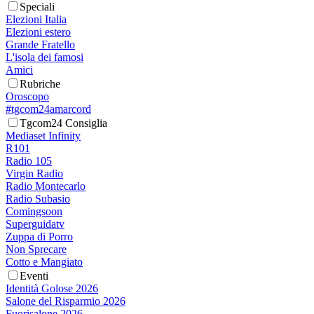
Speciali
Elezioni Italia
Elezioni estero
Grande Fratello
L'isola dei famosi
Amici
Rubriche
Oroscopo
#tgcom24amarcord
Tgcom24 Consiglia
Mediaset Infinity
R101
Radio 105
Virgin Radio
Radio Montecarlo
Radio Subasio
Comingsoon
Superguidatv
Zuppa di Porro
Non Sprecare
Cotto e Mangiato
Eventi
Identità Golose 2026
Salone del Risparmio 2026
Fuorisalone 2026