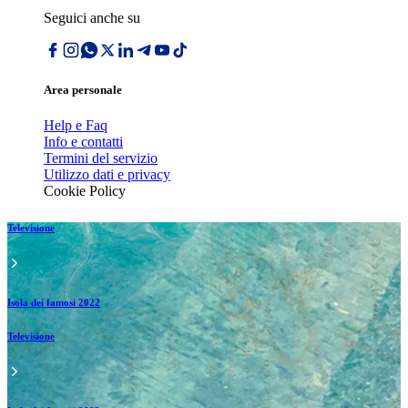
Seguici anche su
Area personale
Help e Faq
Info e contatti
Termini del servizio
Utilizzo dati e privacy
Cookie Policy
Televisione
Isola dei famosi 2022
Televisione