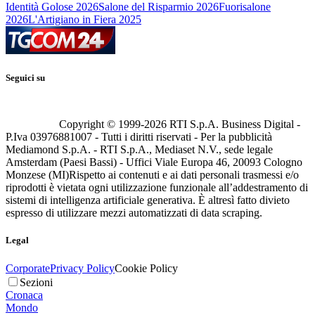
Identità Golose 2026
Salone del Risparmio 2026
Fuorisalone
2026
L'Artigiano in Fiera 2025
Seguici su
Copyright © 1999-
2026
RTI S.p.A. Business Digital -
P.Iva 03976881007 - Tutti i diritti riservati - Per la pubblicità
Mediamond S.p.A. - RTI S.p.A., Mediaset N.V., sede legale
Amsterdam (Paesi Bassi) - Uffici Viale Europa 46, 20093 Cologno
Monzese (MI)
Rispetto ai contenuti e ai dati personali trasmessi e/o
riprodotti è vietata ogni utilizzazione funzionale all’addestramento di
sistemi di intelligenza artificiale generativa. È altresì fatto divieto
espresso di utilizzare mezzi automatizzati di data scraping.
Legal
Corporate
Privacy Policy
Cookie Policy
Sezioni
Cronaca
Mondo