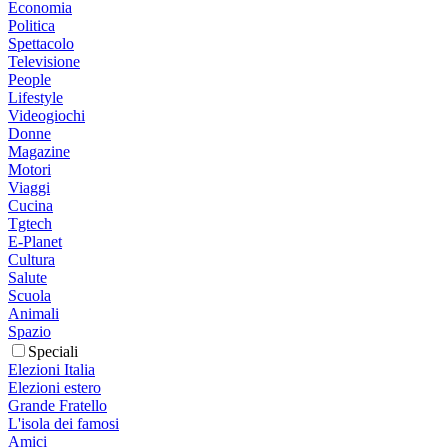
Economia
Politica
Spettacolo
Televisione
People
Lifestyle
Videogiochi
Donne
Magazine
Motori
Viaggi
Cucina
Tgtech
E-Planet
Cultura
Salute
Scuola
Animali
Spazio
Speciali
Elezioni Italia
Elezioni estero
Grande Fratello
L'isola dei famosi
Amici