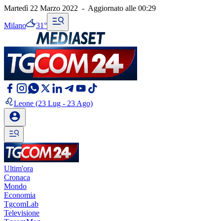
Martedì 22 Marzo 2022
-
Aggiornato alle
00:29
Milano
31°
Leone
(23 Lug - 23 Ago)
Ultim'ora
Cronaca
Mondo
Economia
TgcomLab
Televisione