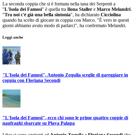
La seconda coppia che si è formata nella tana dei Serpenti a
"
L'Isola dei Famosi
" è quella tra
Ilona Staller
e
Marco Melandri
.
"
Tra noi c'è già una bella sintonia
", ha dichiarato
Cicciolina
quando ha scelto di giocare in coppia con Marco. "È vero in questi
giorni abbiamo avuto modo di parlarci", ha confermato Melandri.
Leggi anche
"L'Isola dei Famosi", Antonio Zequila sceglie di gareggiare in
coppia con Floriana Secondi
"L'Isola dei Famosi", ecco chi sono le prime quattro coppie di
naufraghi sbarcate su Playa Palapa
I due si sono aggiunti ad
Antonio
Zequila
e
Floriana Secondi
che