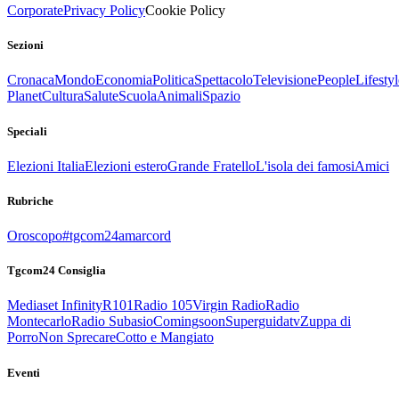
Corporate
Privacy Policy
Cookie Policy
Sezioni
Cronaca
Mondo
Economia
Politica
Spettacolo
Televisione
People
Lifestyl
Planet
Cultura
Salute
Scuola
Animali
Spazio
Speciali
Elezioni Italia
Elezioni estero
Grande Fratello
L'isola dei famosi
Amici
Rubriche
Oroscopo
#tgcom24amarcord
Tgcom24 Consiglia
Mediaset Infinity
R101
Radio 105
Virgin Radio
Radio
Montecarlo
Radio Subasio
Comingsoon
Superguidatv
Zuppa di
Porro
Non Sprecare
Cotto e Mangiato
Eventi