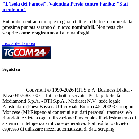
"L'Isola dei Famosi", Valentina Persia contro Fariba: "Stai
mentendo"
Entrambe rientrano dunque in gara a tutti gli effetti e a partire dalla
prossima puntata saranno di nuovo
nominabili
. Non resta che
scoprire
come reagiranno
gli altri naufraghi.
l'isola dei famosi
Seguici su
Copyright © 1999-
2026
RTI S.p.A. Business Digital -
P.Iva 03976881007 - Tutti i diritti riservati - Per la pubblicità
Mediamond S.p.A. - RTI S.p.A., Mediaset N.V., sede legale
Amsterdam (Paesi Bassi) - Uffici Viale Europa 46, 20093 Cologno
Monzese (MI)
Rispetto ai contenuti e ai dati personali trasmessi e/o
riprodotti è vietata ogni utilizzazione funzionale all’addestramento di
sistemi di intelligenza artificiale generativa. È altresì fatto divieto
espresso di utilizzare mezzi automatizzati di data scraping.