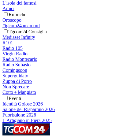
L'isola dei famosi
Amici
Rubriche
Oroscopo
#tgcom24amarcord
Tgcom24 Consiglia
Mediaset Infinity
R101
Radio 105
Virgin Radio
Radio Montecarlo
Radio Subasio
Comingsoon
Superguidatv
Zuppa di Porro
Non Sprecare
Cotto e Mangiato
Eventi
Identità Golose 2026
Salone del Risparmio 2026
Fuorisalone 2026
L'Artigiano in Fiera 2025