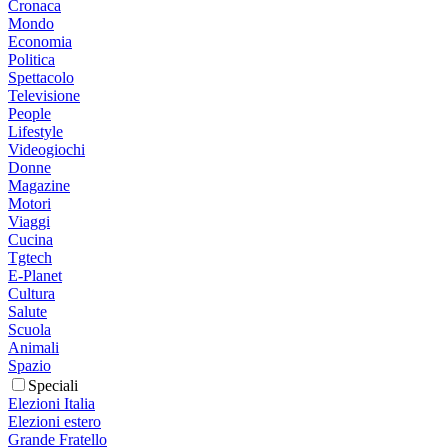
Cronaca
Mondo
Economia
Politica
Spettacolo
Televisione
People
Lifestyle
Videogiochi
Donne
Magazine
Motori
Viaggi
Cucina
Tgtech
E-Planet
Cultura
Salute
Scuola
Animali
Spazio
Speciali
Elezioni Italia
Elezioni estero
Grande Fratello