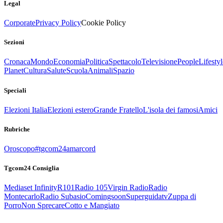
Legal
Corporate
Privacy Policy
Cookie Policy
Sezioni
Cronaca
Mondo
Economia
Politica
Spettacolo
Televisione
People
Lifestyl
Planet
Cultura
Salute
Scuola
Animali
Spazio
Speciali
Elezioni Italia
Elezioni estero
Grande Fratello
L'isola dei famosi
Amici
Rubriche
Oroscopo
#tgcom24amarcord
Tgcom24 Consiglia
Mediaset Infinity
R101
Radio 105
Virgin Radio
Radio
Montecarlo
Radio Subasio
Comingsoon
Superguidatv
Zuppa di
Porro
Non Sprecare
Cotto e Mangiato