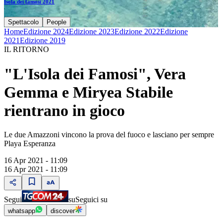
Isola dei famosi 2021
Spettacolo
People
Home
Edizione 2024
Edizione 2023
Edizione 2022
Edizione
2021
Edizione 2019
IL RITORNO
"L'Isola dei Famosi", Vera
Gemma e Miryea Stabile
rientrano in gioco
Le due Amazzoni vincono la prova del fuoco e lasciano per sempre
Playa Esperanza
16 Apr 2021 - 11:09
16 Apr 2021 - 11:09
Segui
su
Seguici su
whatsapp
discover