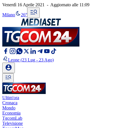
Venerdì 16 Aprile 2021
-
Aggiornato alle
11:09
Milano
26°
Leone
(23 Lug - 23 Ago)
Ultim'ora
Cronaca
Mondo
Economia
TgcomLab
Televisione