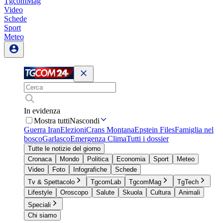
TgcomMag
Video
Schede
Sport
Meteo
In evidenza
Mostra tutti
Nascondi
Guerra Iran
Elezioni
Crans Montana
Epstein Files
Famiglia nel
bosco
Garlasco
Emergenza Clima
Tutti i dossier
Tutte le notizie del giorno
Cronaca
Mondo
Politica
Economia
Sport
Meteo
Video
Foto
Infografiche
Schede
Tv & Spettacolo
TgcomLab
TgcomMag
TgTech
Lifestyle
Oroscopo
Salute
Skuola
Cultura
Animali
Speciali
Chi siamo