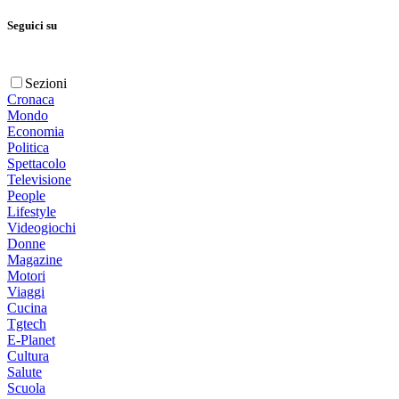
Seguici su
Sezioni
Cronaca
Mondo
Economia
Politica
Spettacolo
Televisione
People
Lifestyle
Videogiochi
Donne
Magazine
Motori
Viaggi
Cucina
Tgtech
E-Planet
Cultura
Salute
Scuola