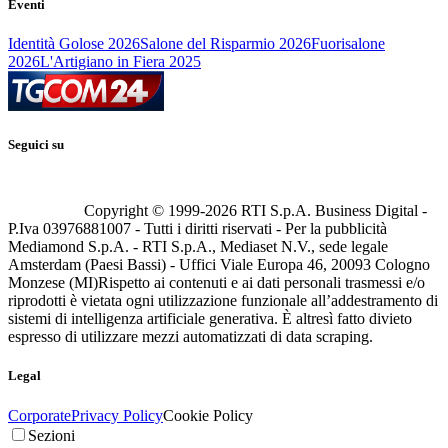
Eventi
Identità Golose 2026
Salone del Risparmio 2026
Fuorisalone
2026
L'Artigiano in Fiera 2025
Seguici su
Copyright © 1999-
2026
RTI S.p.A. Business Digital -
P.Iva 03976881007 - Tutti i diritti riservati - Per la pubblicità
Mediamond S.p.A. - RTI S.p.A., Mediaset N.V., sede legale
Amsterdam (Paesi Bassi) - Uffici Viale Europa 46, 20093 Cologno
Monzese (MI)
Rispetto ai contenuti e ai dati personali trasmessi e/o
riprodotti è vietata ogni utilizzazione funzionale all’addestramento di
sistemi di intelligenza artificiale generativa. È altresì fatto divieto
espresso di utilizzare mezzi automatizzati di data scraping.
Legal
Corporate
Privacy Policy
Cookie Policy
Sezioni