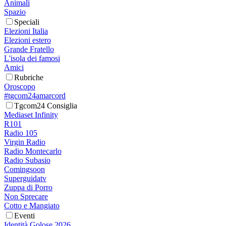
Animali
Spazio
Speciali
Elezioni Italia
Elezioni estero
Grande Fratello
L'isola dei famosi
Amici
Rubriche
Oroscopo
#tgcom24amarcord
Tgcom24 Consiglia
Mediaset Infinity
R101
Radio 105
Virgin Radio
Radio Montecarlo
Radio Subasio
Comingsoon
Superguidatv
Zuppa di Porro
Non Sprecare
Cotto e Mangiato
Eventi
Identità Golose 2026