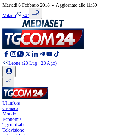
Martedì 6 Febbraio 2018
-
Aggiornato alle
11:39
Milano
34°
Leone
(23 Lug - 23 Ago)
Ultim'ora
Cronaca
Mondo
Economia
TgcomLab
Televisione