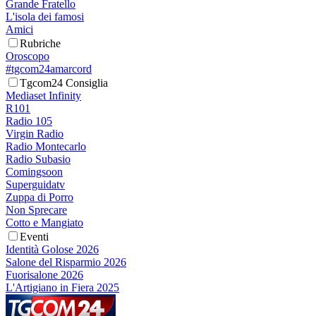
Grande Fratello
L'isola dei famosi
Amici
Rubriche
Oroscopo
#tgcom24amarcord
Tgcom24 Consiglia
Mediaset Infinity
R101
Radio 105
Virgin Radio
Radio Montecarlo
Radio Subasio
Comingsoon
Superguidatv
Zuppa di Porro
Non Sprecare
Cotto e Mangiato
Eventi
Identità Golose 2026
Salone del Risparmio 2026
Fuorisalone 2026
L'Artigiano in Fiera 2025