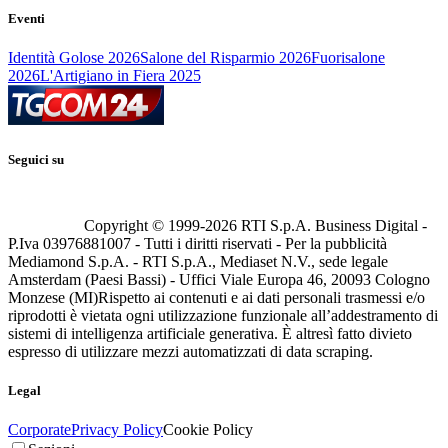
Eventi
Identità Golose 2026
Salone del Risparmio 2026
Fuorisalone
2026
L'Artigiano in Fiera 2025
Seguici su
Copyright © 1999-
2026
RTI S.p.A. Business Digital -
P.Iva 03976881007 - Tutti i diritti riservati - Per la pubblicità
Mediamond S.p.A. - RTI S.p.A., Mediaset N.V., sede legale
Amsterdam (Paesi Bassi) - Uffici Viale Europa 46, 20093 Cologno
Monzese (MI)
Rispetto ai contenuti e ai dati personali trasmessi e/o
riprodotti è vietata ogni utilizzazione funzionale all’addestramento di
sistemi di intelligenza artificiale generativa. È altresì fatto divieto
espresso di utilizzare mezzi automatizzati di data scraping.
Legal
Corporate
Privacy Policy
Cookie Policy