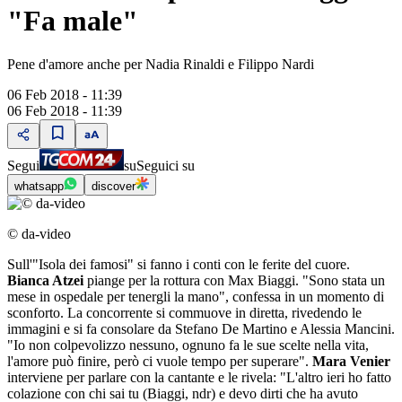
"Fa male"
Pene d'amore anche per Nadia Rinaldi e Filippo Nardi
06 Feb 2018 - 11:39
06 Feb 2018 - 11:39
Segui
su
Seguici su
whatsapp
discover
© da-video
Sull'"Isola dei famosi" si fanno i conti con le ferite del cuore.
Bianca Atzei
piange per la rottura con Max Biaggi. "Sono stata un
mese in ospedale per tenergli la mano", confessa in un momento di
sconforto. La concorrente si commuove in diretta, rivedendo le
immagini e si fa consolare da Stefano De Martino e Alessia Mancini.
"Io non colpevolizzo nessuno, ognuno fa le sue scelte nella vita,
l'amore può finire, però ci vuole tempo per superare".
Mara Venier
interviene per parlare con la cantante e le rivela: "L'altro ieri ho fatto
colazione con chi sai tu (Biaggi, ndr) e devo dirti che ha avuto