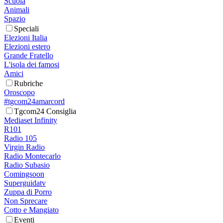
Scuola
Animali
Spazio
Speciali
Elezioni Italia
Elezioni estero
Grande Fratello
L'isola dei famosi
Amici
Rubriche
Oroscopo
#tgcom24amarcord
Tgcom24 Consiglia
Mediaset Infinity
R101
Radio 105
Virgin Radio
Radio Montecarlo
Radio Subasio
Comingsoon
Superguidatv
Zuppa di Porro
Non Sprecare
Cotto e Mangiato
Eventi