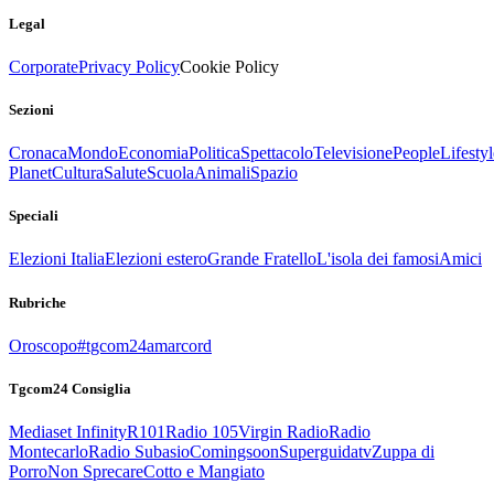
Legal
Corporate
Privacy Policy
Cookie Policy
Sezioni
Cronaca
Mondo
Economia
Politica
Spettacolo
Televisione
People
Lifestyl
Planet
Cultura
Salute
Scuola
Animali
Spazio
Speciali
Elezioni Italia
Elezioni estero
Grande Fratello
L'isola dei famosi
Amici
Rubriche
Oroscopo
#tgcom24amarcord
Tgcom24 Consiglia
Mediaset Infinity
R101
Radio 105
Virgin Radio
Radio
Montecarlo
Radio Subasio
Comingsoon
Superguidatv
Zuppa di
Porro
Non Sprecare
Cotto e Mangiato