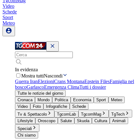
TgcomMag
Video
Schede
Sport
Meteo
In evidenza
Mostra tutti
Nascondi
Guerra Iran
Elezioni
Crans Montana
Epstein Files
Famiglia nel
bosco
Garlasco
Emergenza Clima
Tutti i dossier
Tutte le notizie del giorno
Cronaca
Mondo
Politica
Economia
Sport
Meteo
Video
Foto
Infografiche
Schede
Tv & Spettacolo
TgcomLab
TgcomMag
TgTech
Lifestyle
Oroscopo
Salute
Skuola
Cultura
Animali
Speciali
Chi siamo