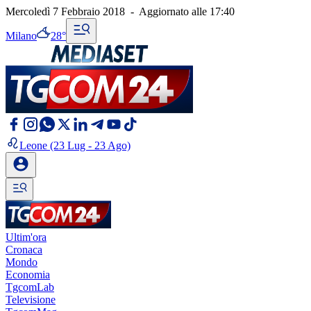
Mercoledì 7 Febbraio 2018
-
Aggiornato alle
17:40
Milano
28°
Leone
(23 Lug - 23 Ago)
Ultim'ora
Cronaca
Mondo
Economia
TgcomLab
Televisione