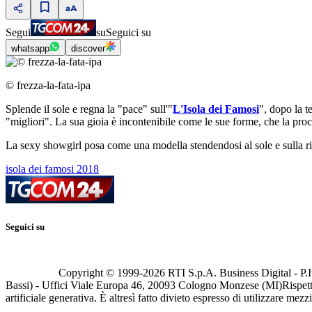
Segui
su
Seguici su
whatsapp
discover
© frezza-la-fata-ipa
Splende il sole e regna la "pace" sull'"
L'Isola dei Famosi
", dopo la t
"migliori". La sua gioia è incontenibile come le sue forme, che la pr
La sexy showgirl posa come una modella stendendosi al sole e sulla ri
isola dei famosi 2018
Seguici su
Copyright © 1999-
2026
RTI S.p.A. Business Digital - P.I
Bassi) - Uffici Viale Europa 46, 20093 Cologno Monzese (MI)
Rispett
artificiale generativa. È altresì fatto divieto espresso di utilizzare mez