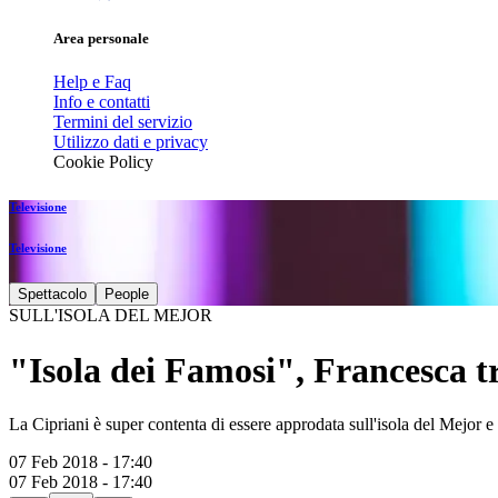
Area personale
Help e Faq
Info e contatti
Termini del servizio
Utilizzo dati e privacy
Cookie Policy
Televisione
Televisione
Spettacolo
People
SULL'ISOLA DEL MEJOR
"Isola dei Famosi", Francesca tra
La Cipriani è super contenta di essere approdata sull'isola del Mejor 
07 Feb 2018 - 17:40
07 Feb 2018 - 17:40