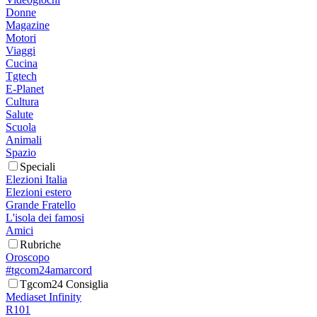
Donne
Magazine
Motori
Viaggi
Cucina
Tgtech
E-Planet
Cultura
Salute
Scuola
Animali
Spazio
Speciali
Elezioni Italia
Elezioni estero
Grande Fratello
L'isola dei famosi
Amici
Rubriche
Oroscopo
#tgcom24amarcord
Tgcom24 Consiglia
Mediaset Infinity
R101