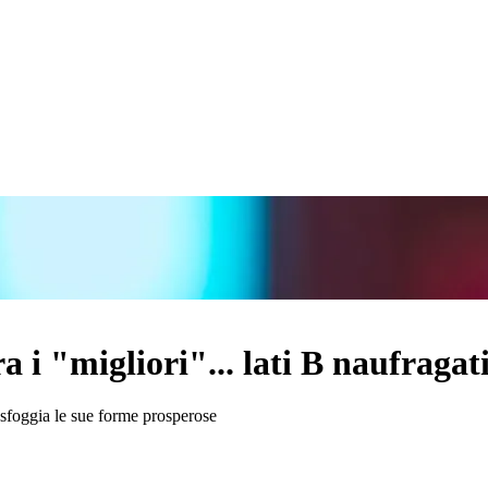
 i "migliori"... lati B naufragat
e sfoggia le sue forme prosperose