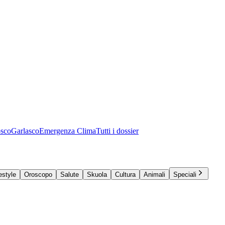
osco
Garlasco
Emergenza Clima
Tutti i dossier
estyle
Oroscopo
Salute
Skuola
Cultura
Animali
Speciali