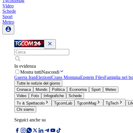
TgcomMag
Video
Schede
Sport
Meteo
In evidenza
Mostra tutti
Nascondi
Guerra Iran
Elezioni
Crans Montana
Epstein Files
Famiglia nel b
Tutte le notizie del giorno
Cronaca
Mondo
Politica
Economia
Sport
Meteo
Video
Foto
Infografiche
Schede
Tv & Spettacolo
TgcomLab
TgcomMag
TgTech
Lif
Chi siamo
Seguici anche su