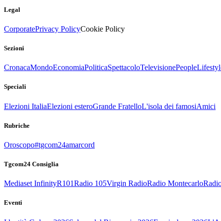
Legal
Corporate
Privacy Policy
Cookie Policy
Sezioni
Cronaca
Mondo
Economia
Politica
Spettacolo
Televisione
People
Lifestyl
Speciali
Elezioni Italia
Elezioni estero
Grande Fratello
L'isola dei famosi
Amici
Rubriche
Oroscopo
#tgcom24amarcord
Tgcom24 Consiglia
Mediaset Infinity
R101
Radio 105
Virgin Radio
Radio Montecarlo
Radio
Eventi