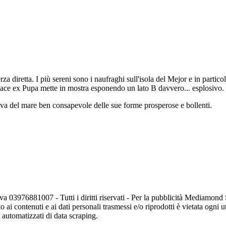
erza diretta. I più sereni sono i naufraghi sull'isola del Mejor e in partico
ocace ex Pupa mette in mostra esponendo un lato B davvero... esplosivo.
va del mare ben consapevole delle sue forme prosperose e bollenti.
va 03976881007 - Tutti i diritti riservati - Per la pubblicità Mediamon
o ai contenuti e ai dati personali trasmessi e/o riprodotti è vietata ogni 
zi automatizzati di data scraping.