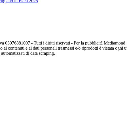
tigiano in Fiera 2025
va 03976881007 - Tutti i diritti riservati - Per la pubblicità Mediamon
o ai contenuti e ai dati personali trasmessi e/o riprodotti è vietata ogni 
zi automatizzati di data scraping.