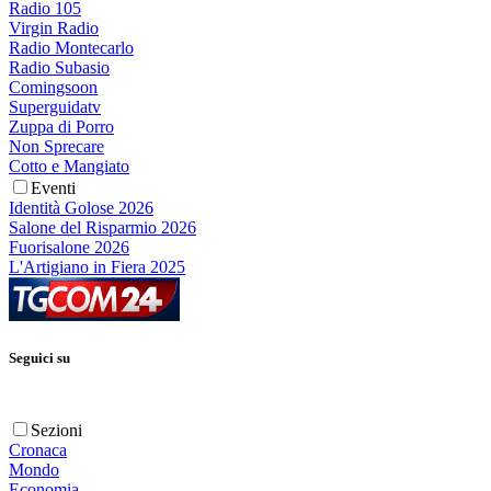
Radio 105
Virgin Radio
Radio Montecarlo
Radio Subasio
Comingsoon
Superguidatv
Zuppa di Porro
Non Sprecare
Cotto e Mangiato
Eventi
Identità Golose 2026
Salone del Risparmio 2026
Fuorisalone 2026
L'Artigiano in Fiera 2025
Seguici su
Sezioni
Cronaca
Mondo
Economia