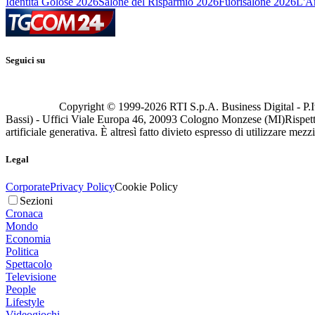
Identità Golose 2026
Salone del Risparmio 2026
Fuorisalone 2026
L'Ar
Seguici su
Copyright © 1999-
2026
RTI S.p.A. Business Digital - P.I
Bassi) - Uffici Viale Europa 46, 20093 Cologno Monzese (MI)
Rispett
artificiale generativa. È altresì fatto divieto espresso di utilizzare mez
Legal
Corporate
Privacy Policy
Cookie Policy
Sezioni
Cronaca
Mondo
Economia
Politica
Spettacolo
Televisione
People
Lifestyle
Videogiochi