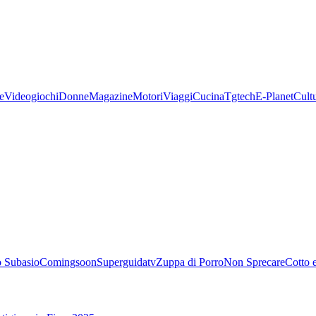
e
Videogiochi
Donne
Magazine
Motori
Viaggi
Cucina
Tgtech
E-Planet
Cult
 Subasio
Comingsoon
Superguidatv
Zuppa di Porro
Non Sprecare
Cotto 