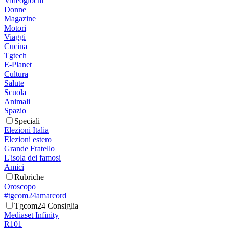
Videogiochi
Donne
Magazine
Motori
Viaggi
Cucina
Tgtech
E-Planet
Cultura
Salute
Scuola
Animali
Spazio
Speciali
Elezioni Italia
Elezioni estero
Grande Fratello
L'isola dei famosi
Amici
Rubriche
Oroscopo
#tgcom24amarcord
Tgcom24 Consiglia
Mediaset Infinity
R101