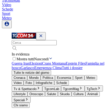
TgcomMag
Video
Schede
Sport
Meteo
In evidenza
Mostra tutti
Nascondi
Guerra Iran
Elezioni
Crans Montana
Epstein Files
Famiglia nel
bosco
Garlasco
Emergenza Clima
Tutti i dossier
Tutte le notizie del giorno
Cronaca
Mondo
Politica
Economia
Sport
Meteo
Video
Foto
Infografiche
Schede
Tv & Spettacolo
TgcomLab
TgcomMag
TgTech
Lifestyle
Oroscopo
Salute
Skuola
Cultura
Animali
Speciali
Chi siamo