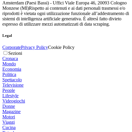
Amsterdam (Paesi Bassi) - Uffici Viale Europa 46, 20093 Cologno
Monzese (MI)
Rispetto ai contenuti e ai dati personali trasmessi e/o
riprodotti è vietata ogni utilizzazione funzionale all’addestramento di
sistemi di intelligenza artificiale generativa. È altresì fatto divieto
espresso di utilizzare mezzi automatizzati di data scraping.
Legal
Corporate
Privacy Policy
Cookie Policy
Sezioni
Cronaca
Mondo
Economia
Politica
Spettacolo
Televisione
People
Lifestyle
Videogiochi
Donne
Magazine
Motori
Viaggi
Cucina