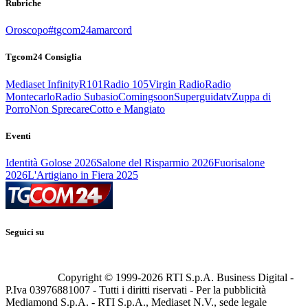
Rubriche
Oroscopo
#tgcom24amarcord
Tgcom24 Consiglia
Mediaset Infinity
R101
Radio 105
Virgin Radio
Radio
Montecarlo
Radio Subasio
Comingsoon
Superguidatv
Zuppa di
Porro
Non Sprecare
Cotto e Mangiato
Eventi
Identità Golose 2026
Salone del Risparmio 2026
Fuorisalone
2026
L'Artigiano in Fiera 2025
Seguici su
Copyright © 1999-
2026
RTI S.p.A. Business Digital -
P.Iva 03976881007 - Tutti i diritti riservati - Per la pubblicità
Mediamond S.p.A. - RTI S.p.A., Mediaset N.V., sede legale