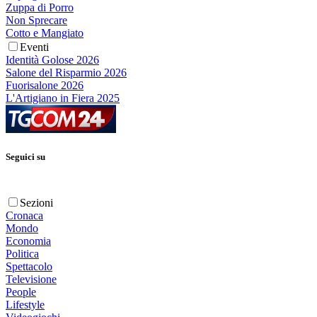
Zuppa di Porro
Non Sprecare
Cotto e Mangiato
Eventi
Identità Golose 2026
Salone del Risparmio 2026
Fuorisalone 2026
L'Artigiano in Fiera 2025
Seguici su
Sezioni
Cronaca
Mondo
Economia
Politica
Spettacolo
Televisione
People
Lifestyle