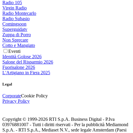
Radio 105
Virgin Radio
Radio Montecarlo
Radio Subasio
Comingsoon
Superguidatv
Zuppa di Porro
Non Sprecare
Cotto e Mangiato
Eventi
Identità Golose 2026
Salone del Risparmio 2026
Fuorisalone 2026
L'Artigiano in Fiera 2025
Legal
Corporate
Cookie Policy
Privacy Policy
Copyright © 1999-
2026
RTI S.p.A. Business Digital - P.Iva
03976881007 - Tutti i diritti riservati - Per la pubblicità Mediamond
S.p.A. - RTI S.p.A., Mediaset N.V., sede legale Amsterdam (Paesi