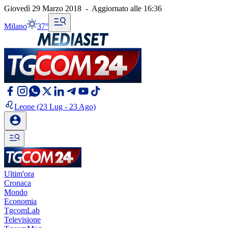
Giovedì 29 Marzo 2018
-
Aggiornato alle
16:36
Milano
37°
Leone
(23 Lug - 23 Ago)
Ultim'ora
Cronaca
Mondo
Economia
TgcomLab
Televisione