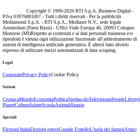
Copyright © 1999-
2026
RTI S.p.A. Business Digital -
P.Iva 03976881007 - Tutti i diritti riservati - Per la pubblicità
Mediamond S.p.A. - RTI S.p.A., Mediaset N.V., sede legale
Amsterdam (Paesi Bassi) - Uffici Viale Europa 46, 20093 Cologno
Monzese (MI)
Rispetto ai contenuti e ai dati personali trasmessi e/o
riprodotti è vietata ogni utilizzazione funzionale all’addestramento di
sistemi di intelligenza artificiale generativa. È altresì fatto divieto
espresso di utilizzare mezzi automatizzati di data scraping.
Legal
Corporate
Privacy Policy
Cookie Policy
Sezioni
Cronaca
Mondo
Economia
Politica
Spettacolo
Televisione
People
Lifestyl
Planet
Cultura
Salute
Scuola
Animali
Spazio
Speciali
Elezioni Italia
Elezioni estero
Grande Fratello
L'isola dei famosi
Amici