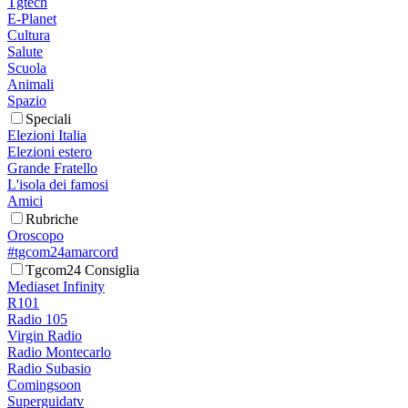
Tgtech
E-Planet
Cultura
Salute
Scuola
Animali
Spazio
Speciali
Elezioni Italia
Elezioni estero
Grande Fratello
L'isola dei famosi
Amici
Rubriche
Oroscopo
#tgcom24amarcord
Tgcom24 Consiglia
Mediaset Infinity
R101
Radio 105
Virgin Radio
Radio Montecarlo
Radio Subasio
Comingsoon
Superguidatv