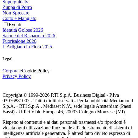
Superguidatv
Zuppa di Porro
Non Sprecare
Cotto e Mangiato
Eventi
Identità Golose 2026
Salone del Risparmio 2026
Fuorisalone 2026
L'Artigiano in Fiera 2025
Legal
Corporate
Cookie Policy
Privacy Policy
Copyright © 1999-
2026
RTI S.p.A. Business Digital - P.Iva
03976881007 - Tutti i diritti riservati - Per la pubblicità Mediamond
S.p.A. - RTI S.p.A., Mediaset N.V., sede legale Amsterdam (Paesi
Bassi) - Uffici Viale Europa 46, 20093 Cologno Monzese (MI)
Rispetto ai contenuti e ai dati personali trasmessi e/o riprodotti è
vietata ogni utilizzazione funzionale all’addestramento di sistemi di
intelligenza artificiale generativa. È altresì fatto divieto espresso di