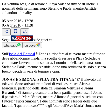
La Ventura sceglie di restare a Playa Soledad invece di uscire. I
nominati della settimana sono Stefano e Paola, mentre Aristide
abbandona il reality...
05 Apr 2016 - 13:28
05 Apr 2016 - 13:28
Segui
su
Seguici su
whatsapp
discover
Sull'
Isola dei Famosi
è
Jonas
a trionfare al televoto mentre
Simona
deve abbandonare l'Isola, ma sceglie di restare a Playa Soledad e
continuare l'avventura in solitaria. I nominati della settimana sono
Stefano e Paola, mentre Aristide, dopo una settimana da solo e senza
fuoco, decide invece di tornare a casa.
JONAS E SIMONA: SFIDA TRA TITANI:
"E' il televoto dei
tolevoti. Sono arrivati tre milioni di voti" esordisce Alessia
Marcuzzi, parlando della sfida tra
Simona Ventura
e
Jonas
Berami
. "Si stanno giocando una bella partita, penso uscirà Jonas"
il pensiero di Mara Venier, mentre Alfonso Signorini si schiera con
l'attore: "Fuori Simona". I due nominati sono i leader delle due
fazioni: 'i quattro incazz***' e gli 'otto dell'Ave Maria'. Jonas non