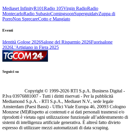
Mediaset Infinity
R101
Radio 105
Virgin Radio
Radio
Montecarlo
Radio Subasio
Comingsoon
Superguidatv
Zuppa di
Porro
Non Sprecare
Cotto e Mangiato
Eventi
Identità Golose 2026
Salone del Risparmio 2026
Fuorisalone
2026
L'Artigiano in Fiera 2025
Seguici su
Copyright © 1999-
2026
RTI S.p.A. Business Digital -
P.Iva 03976881007 - Tutti i diritti riservati - Per la pubblicità
Mediamond S.p.A. - RTI S.p.A., Mediaset N.V., sede legale
Amsterdam (Paesi Bassi) - Uffici Viale Europa 46, 20093 Cologno
Monzese (MI)
Rispetto ai contenuti e ai dati personali trasmessi e/o
riprodotti è vietata ogni utilizzazione funzionale all’addestramento di
sistemi di intelligenza artificiale generativa. È altresì fatto divieto
espresso di utilizzare mezzi automatizzati di data scraping.