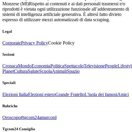
Monzese (MI)
Rispetto ai contenuti e ai dati personali trasmessi e/o
riprodotti è vietata ogni utilizzazione funzionale all’addestramento di
sistemi di intelligenza artificiale generativa. È altresì fatto divieto
espresso di utilizzare mezzi automatizzati di data scraping.
Legal
Corporate
Privacy Policy
Cookie Policy
Sezioni
Cronaca
Mondo
Economia
Politica
Spettacolo
Televisione
People
Lifestyl
Planet
Cultura
Salute
Scuola
Animali
Spazio
Speciali
Elezioni Italia
Elezioni estero
Grande Fratello
L'isola dei famosi
Amici
Rubriche
Oroscopo
#tgcom24amarcord
Tgcom24 Consiglia