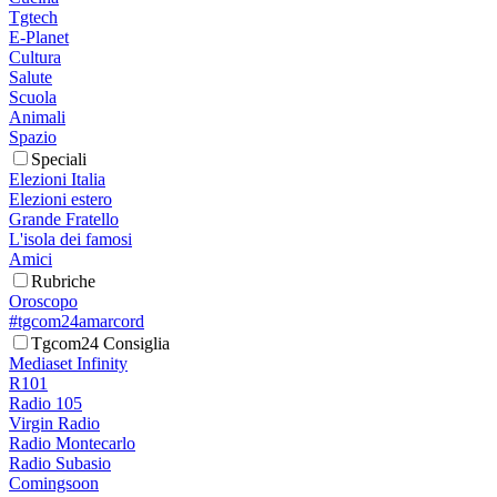
Tgtech
E-Planet
Cultura
Salute
Scuola
Animali
Spazio
Speciali
Elezioni Italia
Elezioni estero
Grande Fratello
L'isola dei famosi
Amici
Rubriche
Oroscopo
#tgcom24amarcord
Tgcom24 Consiglia
Mediaset Infinity
R101
Radio 105
Virgin Radio
Radio Montecarlo
Radio Subasio
Comingsoon