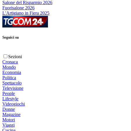
Salone del Risparmio 2026
Fuorisalone 2026
L'Artigiano in Fiera 2025
Seguici su
Sezioni
Cronaca
Mondo
Economia
Politica
Spettacolo
Televisione
People
Lifestyle
Videogiochi
Donne
Magazine
Motori
Viaggi
Cucina