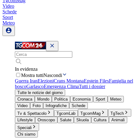
TgcomMag
Video
Schede
Sport
Meteo
In evidenza
Mostra tutti
Nascondi
Guerra Iran
Elezioni
Crans Montana
Epstein Files
Famiglia nel
bosco
Garlasco
Emergenza Clima
Tutti i dossier
Tutte le notizie del giorno
Cronaca
Mondo
Politica
Economia
Sport
Meteo
Video
Foto
Infografiche
Schede
Tv & Spettacolo
TgcomLab
TgcomMag
TgTech
Lifestyle
Oroscopo
Salute
Skuola
Cultura
Animali
Speciali
Chi siamo