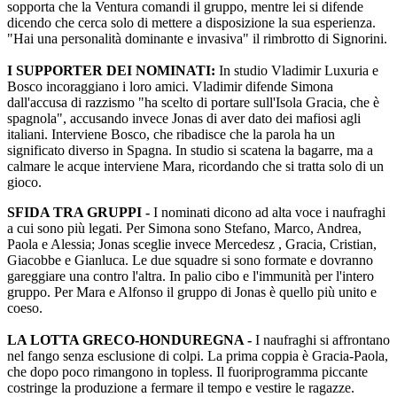
sopporta che la Ventura comandi il gruppo, mentre lei si difende
dicendo che cerca solo di mettere a disposizione la sua esperienza.
"Hai una personalità dominante e invasiva" il rimbrotto di Signorini.
I SUPPORTER DEI NOMINATI:
In studio Vladimir Luxuria e
Bosco incoraggiano i loro amici. Vladimir difende Simona
dall'accusa di razzismo "ha scelto di portare sull'Isola Gracia, che è
spagnola", accusando invece Jonas di aver dato dei mafiosi agli
italiani. Interviene Bosco, che ribadisce che la parola ha un
significato diverso in Spagna. In studio si scatena la bagarre, ma a
calmare le acque interviene Mara, ricordando che si tratta solo di un
gioco.
SFIDA TRA GRUPPI -
I nominati dicono ad alta voce i naufraghi
a cui sono più legati. Per Simona sono Stefano, Marco, Andrea,
Paola e Alessia; Jonas sceglie invece Mercedesz , Gracia, Cristian,
Giacobbe e Gianluca. Le due squadre si sono formate e dovranno
gareggiare una contro l'altra. In palio cibo e l'immunità per l'intero
gruppo. Per Mara e Alfonso il gruppo di Jonas è quello più unito e
coeso.
LA LOTTA GRECO-HONDUREGNA -
I naufraghi si affrontano
nel fango senza esclusione di colpi. La prima coppia è Gracia-Paola,
che dopo poco rimangono in topless. Il fuoriprogramma piccante
costringe la produzione a fermare il tempo e vestire le ragazze.