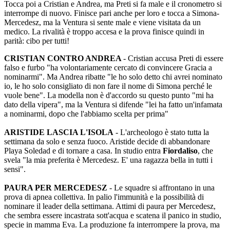
Tocca poi a Cristian e Andrea, ma Preti si fa male e il cronometro si
interrompe di nuovo. Finisce pari anche per loro e tocca a Simona-
Mercedesz, ma la Ventura si sente male e viene visitata da un
medico. La rivalità è troppo accesa e la prova finisce quindi in
parità: cibo per tutti!
CRISTIAN CONTRO ANDREA
- Cristian accusa Preti di essere
falso e furbo "ha volontariamente cercato di convincere Gracia a
nominarmi". Ma Andrea ribatte "le ho solo detto chi avrei nominato
io, le ho solo consigliato di non fare il nome di Simona perché le
vuole bene". La modella non è d'accordo su questo punto "mi ha
dato della vipera", ma la Ventura si difende "lei ha fatto un'infamata
a nominarmi, dopo che l'abbiamo scelta per prima"
ARISTIDE LASCIA L'ISOLA
- L'archeologo è stato tutta la
settimana da solo e senza fuoco. Aristide decide di abbandonare
Playa Soledad e di tornare a casa. In studio entra
Fiordaliso
, che
svela "la mia preferita è Mercedesz. E' una ragazza bella in tutti i
sensi".
PAURA PER MERCEDESZ
- Le squadre si affrontano in una
prova di apnea collettiva. In palio l'immunità e la possibilità di
nominare il leader della settimana. Attimi di paura per Mercedesz,
che sembra essere incastrata sott'acqua e scatena il panico in studio,
specie in mamma Eva. La produzione fa interrompere la prova, ma