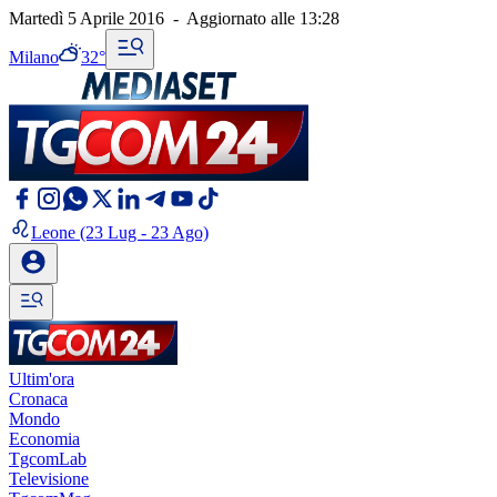
Martedì 5 Aprile 2016
-
Aggiornato alle
13:28
Milano
32°
Leone
(23 Lug - 23 Ago)
Ultim'ora
Cronaca
Mondo
Economia
TgcomLab
Televisione