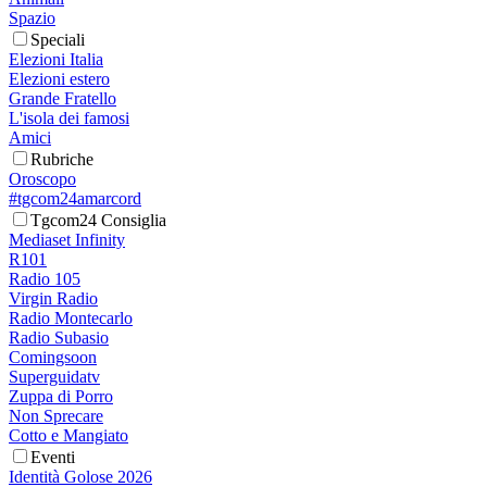
Spazio
Speciali
Elezioni Italia
Elezioni estero
Grande Fratello
L'isola dei famosi
Amici
Rubriche
Oroscopo
#tgcom24amarcord
Tgcom24 Consiglia
Mediaset Infinity
R101
Radio 105
Virgin Radio
Radio Montecarlo
Radio Subasio
Comingsoon
Superguidatv
Zuppa di Porro
Non Sprecare
Cotto e Mangiato
Eventi
Identità Golose 2026