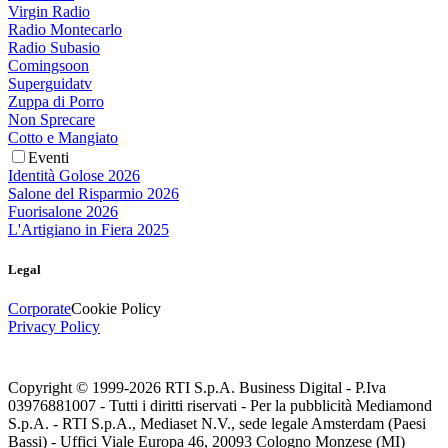
Virgin Radio
Radio Montecarlo
Radio Subasio
Comingsoon
Superguidatv
Zuppa di Porro
Non Sprecare
Cotto e Mangiato
Eventi
Identità Golose 2026
Salone del Risparmio 2026
Fuorisalone 2026
L'Artigiano in Fiera 2025
Legal
Corporate
Cookie Policy
Privacy Policy
Copyright © 1999-
2026
RTI S.p.A. Business Digital - P.Iva
03976881007 - Tutti i diritti riservati - Per la pubblicità Mediamond
S.p.A. - RTI S.p.A., Mediaset N.V., sede legale Amsterdam (Paesi
Bassi) - Uffici Viale Europa 46, 20093 Cologno Monzese (MI)