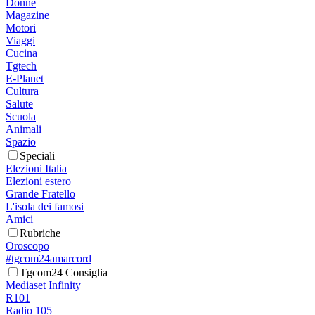
Donne
Magazine
Motori
Viaggi
Cucina
Tgtech
E-Planet
Cultura
Salute
Scuola
Animali
Spazio
Speciali
Elezioni Italia
Elezioni estero
Grande Fratello
L'isola dei famosi
Amici
Rubriche
Oroscopo
#tgcom24amarcord
Tgcom24 Consiglia
Mediaset Infinity
R101
Radio 105