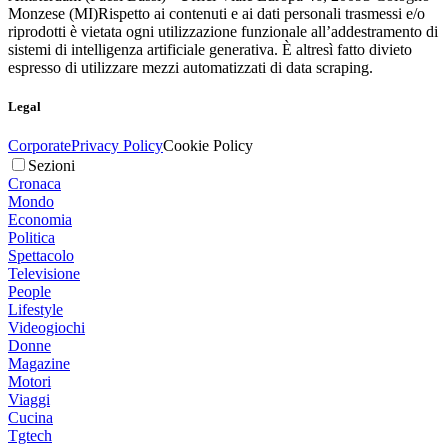
Monzese (MI)
Rispetto ai contenuti e ai dati personali trasmessi e/o
riprodotti è vietata ogni utilizzazione funzionale all’addestramento di
sistemi di intelligenza artificiale generativa. È altresì fatto divieto
espresso di utilizzare mezzi automatizzati di data scraping.
Legal
Corporate
Privacy Policy
Cookie Policy
Sezioni
Cronaca
Mondo
Economia
Politica
Spettacolo
Televisione
People
Lifestyle
Videogiochi
Donne
Magazine
Motori
Viaggi
Cucina
Tgtech