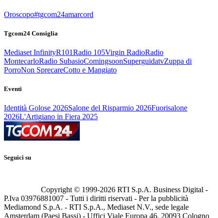
Oroscopo
#tgcom24amarcord
Tgcom24 Consiglia
Mediaset Infinity
R101
Radio 105
Virgin Radio
Radio
Montecarlo
Radio Subasio
Comingsoon
Superguidatv
Zuppa di
Porro
Non Sprecare
Cotto e Mangiato
Eventi
Identità Golose 2026
Salone del Risparmio 2026
Fuorisalone
2026
L'Artigiano in Fiera 2025
Seguici su
Copyright © 1999-
2026
RTI S.p.A. Business Digital -
P.Iva 03976881007 - Tutti i diritti riservati - Per la pubblicità
Mediamond S.p.A. - RTI S.p.A., Mediaset N.V., sede legale
Amsterdam (Paesi Bassi) - Uffici Viale Europa 46, 20093 Cologno