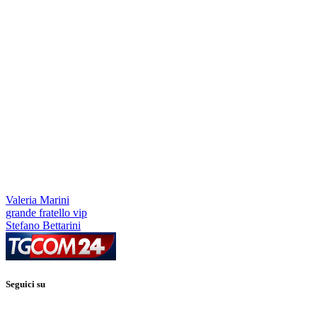
Valeria Marini
grande fratello vip
Stefano Bettarini
Seguici su