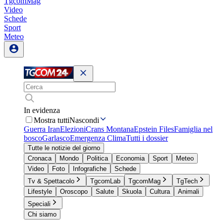
TgcomMag
Video
Schede
Sport
Meteo
In evidenza
Mostra tutti
Nascondi
Guerra Iran
Elezioni
Crans Montana
Epstein Files
Famiglia nel
bosco
Garlasco
Emergenza Clima
Tutti i dossier
Tutte le notizie del giorno
Cronaca
Mondo
Politica
Economia
Sport
Meteo
Video
Foto
Infografiche
Schede
Tv & Spettacolo
TgcomLab
TgcomMag
TgTech
Lifestyle
Oroscopo
Salute
Skuola
Cultura
Animali
Speciali
Chi siamo