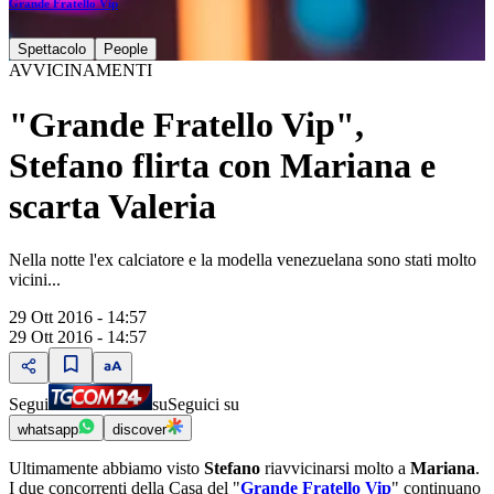
Grande Fratello Vip
Spettacolo
People
AVVICINAMENTI
"Grande Fratello Vip",
Stefano flirta con Mariana e
scarta Valeria
Nella notte l'ex calciatore e la modella venezuelana sono stati molto
vicini...
29 Ott 2016 - 14:57
29 Ott 2016 - 14:57
Segui
su
Seguici su
whatsapp
discover
Ultimamente abbiamo visto
Stefano
riavvicinarsi molto a
Mariana
.
I due concorrenti della Casa del "
Grande Fratello Vip
" continuano