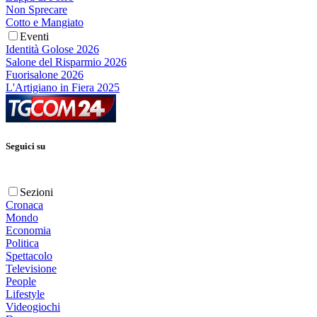
Non Sprecare
Cotto e Mangiato
Eventi
Identità Golose 2026
Salone del Risparmio 2026
Fuorisalone 2026
L'Artigiano in Fiera 2025
Seguici su
Sezioni
Cronaca
Mondo
Economia
Politica
Spettacolo
Televisione
People
Lifestyle
Videogiochi