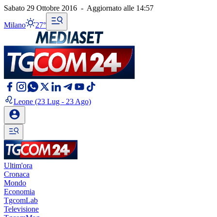
Sabato 29 Ottobre 2016
-
Aggiornato alle
14:57
Milano
27°
Leone
(23 Lug - 23 Ago)
Ultim'ora
Cronaca
Mondo
Economia
TgcomLab
Televisione