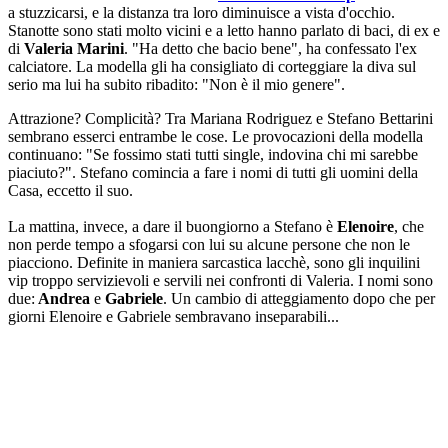
a stuzzicarsi, e la distanza tra loro diminuisce a vista d'occhio.
Stanotte sono stati molto vicini e a letto hanno parlato di baci, di ex e
di
Valeria Marini
. "Ha detto che bacio bene", ha confessato l'ex
calciatore. La modella gli ha consigliato di corteggiare la diva sul
serio ma lui ha subito ribadito: "Non è il mio genere".
Attrazione? Complicità? Tra Mariana Rodriguez e Stefano Bettarini
sembrano esserci entrambe le cose. Le provocazioni della modella
continuano: "Se fossimo stati tutti single, indovina chi mi sarebbe
piaciuto?". Stefano comincia a fare i nomi di tutti gli uomini della
Casa, eccetto il suo.
La mattina, invece, a dare il buongiorno a Stefano è
Elenoire
, che
non perde tempo a sfogarsi con lui su alcune persone che non le
piacciono. Definite in maniera sarcastica lacchè, sono gli inquilini
vip troppo servizievoli e servili nei confronti di Valeria. I nomi sono
due:
Andrea
e
Gabriele
. Un cambio di atteggiamento dopo che per
giorni Elenoire e Gabriele sembravano inseparabili...