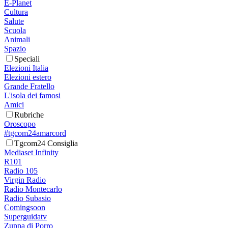
E-Planet
Cultura
Salute
Scuola
Animali
Spazio
Speciali
Elezioni Italia
Elezioni estero
Grande Fratello
L'isola dei famosi
Amici
Rubriche
Oroscopo
#tgcom24amarcord
Tgcom24 Consiglia
Mediaset Infinity
R101
Radio 105
Virgin Radio
Radio Montecarlo
Radio Subasio
Comingsoon
Superguidatv
Zuppa di Porro