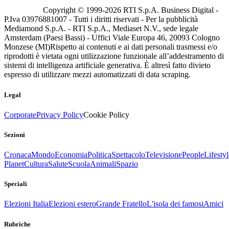
Copyright © 1999-
2026
RTI S.p.A. Business Digital -
P.Iva 03976881007 - Tutti i diritti riservati - Per la pubblicità
Mediamond S.p.A. - RTI S.p.A., Mediaset N.V., sede legale
Amsterdam (Paesi Bassi) - Uffici Viale Europa 46, 20093 Cologno
Monzese (MI)
Rispetto ai contenuti e ai dati personali trasmessi e/o
riprodotti è vietata ogni utilizzazione funzionale all’addestramento di
sistemi di intelligenza artificiale generativa. È altresì fatto divieto
espresso di utilizzare mezzi automatizzati di data scraping.
Legal
Corporate
Privacy Policy
Cookie Policy
Sezioni
Cronaca
Mondo
Economia
Politica
Spettacolo
Televisione
People
Lifestyl
Planet
Cultura
Salute
Scuola
Animali
Spazio
Speciali
Elezioni Italia
Elezioni estero
Grande Fratello
L'isola dei famosi
Amici
Rubriche