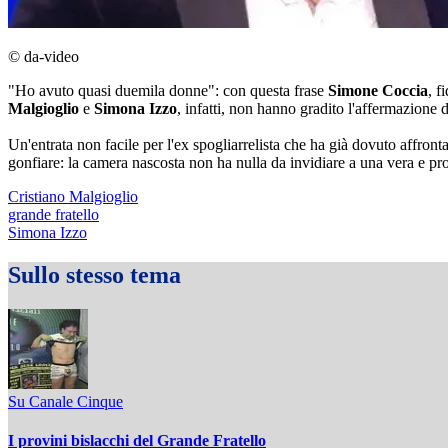
© da-video
"Ho avuto quasi duemila donne": con questa frase
Simone Coccia
, f
Malgioglio
e
Simona Izzo
, infatti, non hanno gradito l'affermazione
Un'entrata non facile per l'ex spogliarrelista che ha già dovuto affronta
gonfiare: la camera nascosta non ha nulla da invidiare a una vera e pr
Cristiano Malgioglio
grande fratello
Simona Izzo
Sullo stesso tema
Su Canale Cinque
I provini bislacchi del Grande Fratello