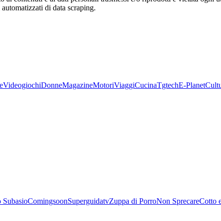
zi automatizzati di data scraping.
e
Videogiochi
Donne
Magazine
Motori
Viaggi
Cucina
Tgtech
E-Planet
Cult
 Subasio
Comingsoon
Superguidatv
Zuppa di Porro
Non Sprecare
Cotto 