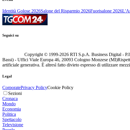
Identità Golose 2026
Salone del Risparmio 2026
Fuorisalone 2026
L'Ar
Seguici su
Copyright © 1999-
2026
RTI S.p.A. Business Digital - P.I
Bassi) - Uffici Viale Europa 46, 20093 Cologno Monzese (MI)
Rispett
artificiale generativa. È altresì fatto divieto espresso di utilizzare mez
Legal
Corporate
Privacy Policy
Cookie Policy
Sezioni
Cronaca
Mondo
Economia
Politica
Spettacolo
Televisione
People