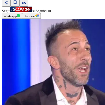
Segui
su
Seguici su
whatsapp
discover