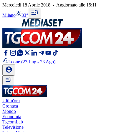
Mercoledì 18 Aprile 2018
-
Aggiornato alle
15:11
Milano
33°
Leone
(23 Lug - 23 Ago)
Ultim'ora
Cronaca
Mondo
Economia
TgcomLab
Televisione