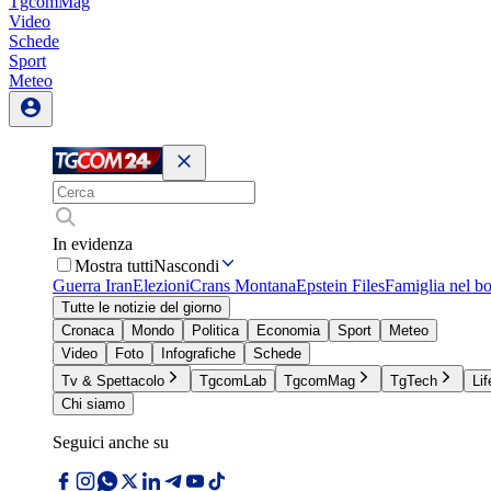
TgcomMag
Video
Schede
Sport
Meteo
In evidenza
Mostra tutti
Nascondi
Guerra Iran
Elezioni
Crans Montana
Epstein Files
Famiglia nel b
Tutte le notizie del giorno
Cronaca
Mondo
Politica
Economia
Sport
Meteo
Video
Foto
Infografiche
Schede
Tv & Spettacolo
TgcomLab
TgcomMag
TgTech
Lif
Chi siamo
Seguici anche su