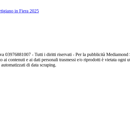
tigiano in Fiera 2025
va 03976881007 - Tutti i diritti riservati - Per la pubblicità Mediamon
o ai contenuti e ai dati personali trasmessi e/o riprodotti è vietata ogni 
zi automatizzati di data scraping.