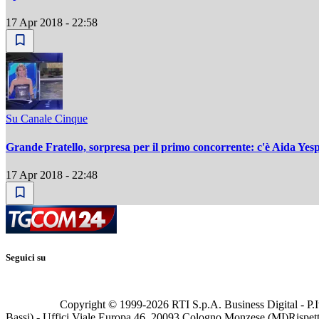
17 Apr 2018 - 22:58
Su Canale Cinque
Grande Fratello, sorpresa per il primo concorrente: c'è Aida Yesp
17 Apr 2018 - 22:48
Seguici su
Copyright © 1999-
2026
RTI S.p.A. Business Digital - P.I
Bassi) - Uffici Viale Europa 46, 20093 Cologno Monzese (MI)
Rispett