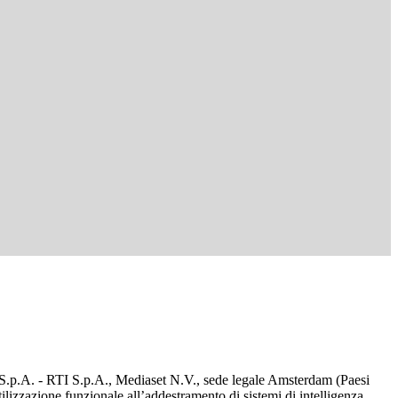
d S.p.A. - RTI S.p.A., Mediaset N.V., sede legale Amsterdam (Paesi
utilizzazione funzionale all’addestramento di sistemi di intelligenza