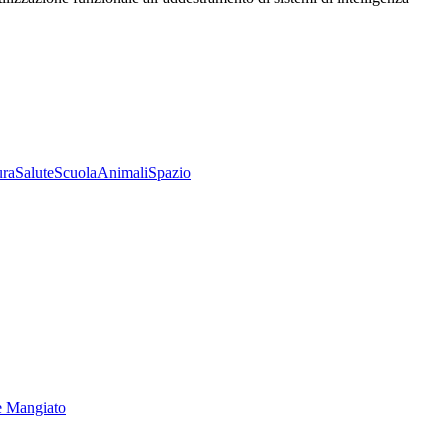
ura
Salute
Scuola
Animali
Spazio
e Mangiato