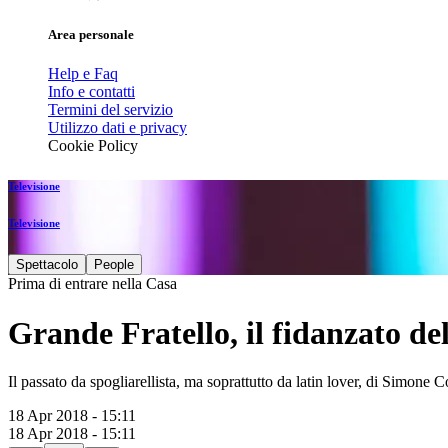
Area personale
Help e Faq
Info e contatti
Termini del servizio
Utilizzo dati e privacy
Cookie Policy
Televisione
Televisione
Spettacolo
People
Prima di entrare nella Casa
Grande Fratello, il fidanzato d
Il passato da spogliarellista, ma soprattutto da latin lover, di Simone 
18 Apr 2018 - 15:11
18 Apr 2018 - 15:11