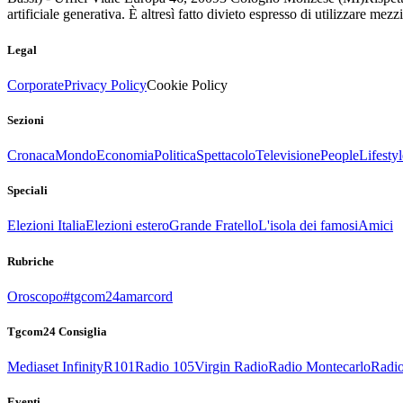
artificiale generativa. È altresì fatto divieto espresso di utilizzare mez
Legal
Corporate
Privacy Policy
Cookie Policy
Sezioni
Cronaca
Mondo
Economia
Politica
Spettacolo
Televisione
People
Lifestyl
Speciali
Elezioni Italia
Elezioni estero
Grande Fratello
L'isola dei famosi
Amici
Rubriche
Oroscopo
#tgcom24amarcord
Tgcom24 Consiglia
Mediaset Infinity
R101
Radio 105
Virgin Radio
Radio Montecarlo
Radio
Eventi