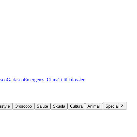
osco
Garlasco
Emergenza Clima
Tutti i dossier
estyle
Oroscopo
Salute
Skuola
Cultura
Animali
Speciali