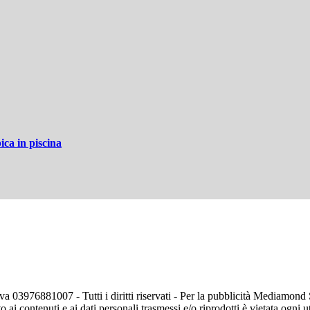
ica in piscina
va 03976881007 - Tutti i diritti riservati - Per la pubblicità Mediamon
o ai contenuti e ai dati personali trasmessi e/o riprodotti è vietata ogni 